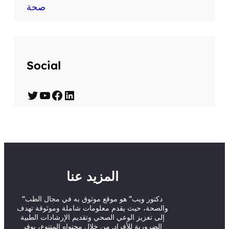
صحة
Social
T
Y
F
L
w
o
a
i
i
u
c
n
t
T
e
k
t
u
b
e
المزيد عنا
e
b
o
d
r
e
o
I
“دكتور ويب” هو موقع موثوق به في مجال الطب
والصحة، حيث يقدم معلومات شاملة وموثوقة تهدف
k
n
إلى تعزيز الوعي الصحي وتقديم الإرشادات الطبية
الضرورية للأفراد. من خلال محتواه المتنوع، يوفر