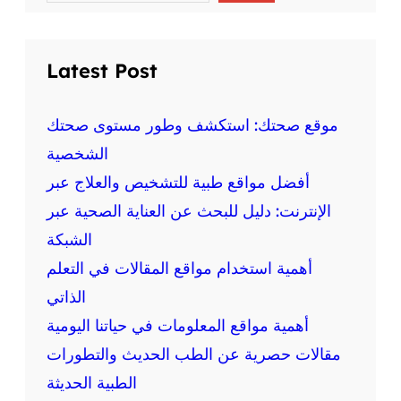
a
و
r
c
ر
h
ي
Latest Post
ف
ي
ا
موقع صحتك: استكشف وطور مستوى صحتك
ل
الشخصية
أ
أفضل مواقع طبية للتشخيص والعلاج عبر
د
ب
الإنترنت: دليل للبحث عن العناية الصحية عبر
ا
الشبكة
ل
ع
أهمية استخدام مواقع المقالات في التعلم
ر
الذاتي
ب
أهمية مواقع المعلومات في حياتنا اليومية
ي
ا
مقالات حصرية عن الطب الحديث والتطورات
ل
الطبية الحديثة
ح