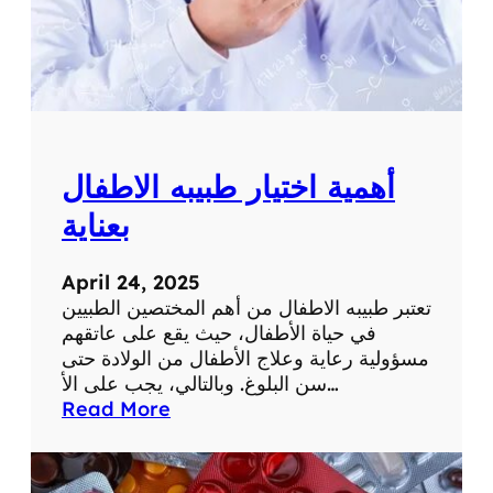
ا
ت
ا
ل
ط
ب
ي
أهمية اختيار طبيبه الاطفال
ة
ت
بعناية
ط
و
April 24, 2025
رً
تعتبر طبيبه الاطفال من أهم المختصين الطبيين
ا
في حياة الأطفال، حيث يقع على عاتقهم
ك
مسؤولية رعاية وعلاج الأطفال من الولادة حتى
ب
سن البلوغ. وبالتالي، يجب على الأ…
ي
:
Read More
رً
أ
ا
ه
ف
م