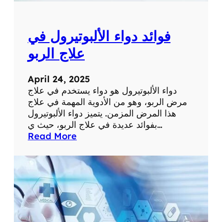
ل
ط
ب
فوائد دواء الألبوتيرول في
ي
ة
علاج الربو
ح
و
April 24, 2025
ل
دواء الألبوتيرول هو دواء يستخدم في علاج
ا
مرض الربو، وهو من الأدوية المهمة في علاج
ل
هذا المرض المزمن. يتميز دواء الألبوتيرول
و
بفوائد عديدة في علاج الربو، حيث ي…
ب
:
Read More
ا
ف
ء
و
ا
ا
ل
ئ
ع
د
ا
د
ل
و
م