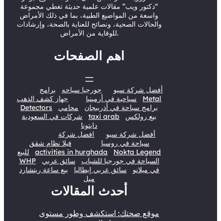
“دكتور ويب” مقالات علمية حديثة تغطي مجموعة
واسعة من المواضيع الطبية، بما في ذلك الأمراض
والحالات الصحية، ونصائح للعناية بالصحة، وإرشادات
للوقاية من الأمراض.
اهم الصفحات
أفضل شركة سيو
جورجيا سياحه
برامج
Metal
سياحية في أرمينيا
جهاز كشف الذهب
برامج سياحة في أذربيجان
محامي
Detectors
بيع رولكس
taxi arab
شركات في السعودية
دايتونا
أفضل شركة سيو
افضل شركة
سياحة في روسيا
فيلا نظام شقق
Nokta Legend
activities in hurghada
للبيع
السياحة في جورجيا للشباب
سائق عربي
WHP
في ميلانو
سائق عربي إيطاليا
بيع ساعة ريتشارد
ميل
أحدث المقالات
موقع صحتك: استكشف وطور مستوى