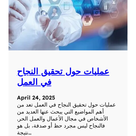
ا
ي
ء
ا
ل
أ
ل
ب
و
ت
ي
عمليات حول تحقيق النجاح
ر
و
في العمل
ل
ف
April 24, 2025
ي
عمليات حول تحقيق النجاح في العمل تعد من
ع
أهم المواضيع التي يبحث عنها العديد من
ل
الأشخاص في مجال الأعمال والعمل الحر.
ا
فالنجاح ليس مجرد حظ أو صدفة، بل هو
ج
نتيجة…
ا