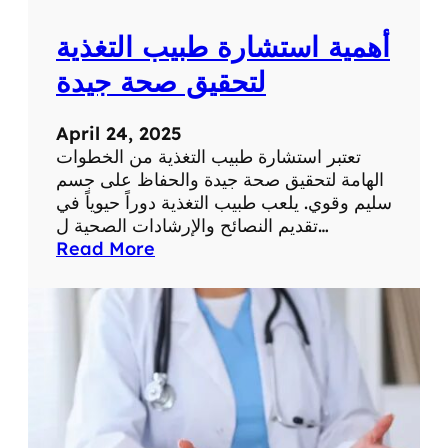
ل
ن
أهمية استشارة طبيب التغذية
ه
ا
لتحقيق صحة جيدة
ئ
ي
April 24, 2025
ل
تعتبر استشارة طبيب التغذية من الخطوات
م
الهامة لتحقيق صحة جيدة والحفاظ على جسم
ش
سليم وقوي. يلعب طبيب التغذية دوراً حيوياً في
ا
تقديم النصائح والإرشادات الصحية ل…
ك
:
Read More
ل
أ
ت
ه
س
م
ا
ي
ق
ة
ط
ا
ا
س
ل
ت
ش