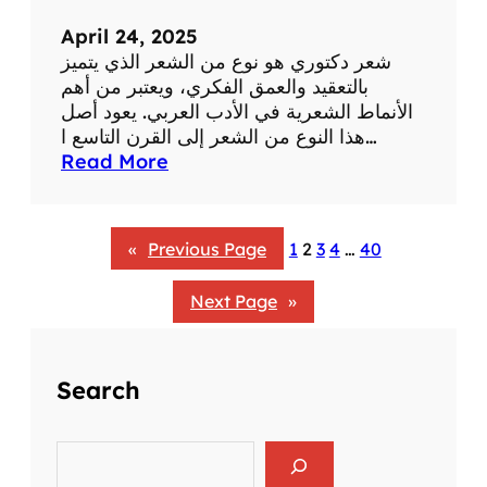
ل
April 24, 2025
أ
شعر دكتوري هو نوع من الشعر الذي يتميز
ع
بالتعقيد والعمق الفكري، ويعتبر من أهم
ش
الأنماط الشعرية في الأدب العربي. يعود أصل
ا
هذا النوع من الشعر إلى القرن التاسع ا…
ب
:
Read More
ف
أ
ي
ث
ا
ر
ل
«
Previous Page
1
2
3
4
…
40
ا
ع
ل
ص
Next Page
»
ش
ر
ع
ا
ر
ل
ا
Search
ح
ل
د
د
ي
S
ك
ث
e
ت