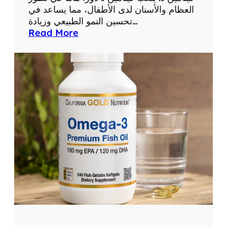
العظام والأسنان لدى الأطفال، مما يساعد في
تحسين النمو الطبيعي وزيادة…
:
Read More
أ
ف
ض
ل
ف
ي
ت
ا
م
ي
ن
ل
ل
أ
ط
ف