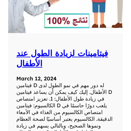
س
ل
ي
م
م
ك
م
ل
فيتامينات لزيادة الطول عند
غ
ذ
الأطفال
ا
ئ
March 12, 2024
ي
فيتامين D له دور مهم في نمو الطول لدى
ل
الأطفال. إليك كيف يمكن أن يساعد فيتامين D
ل
في زيادة طول الأطفال: 1. تعزيز امتصاص
ت
الكالسيوم: فيتامين D يلعب دورًا حاسمًا في
خ
امتصاص الكالسيوم من الغذاء في الأمعاء
س
الدقيقة. الكالسيوم يعتبر أساسيًا لصحة العظام
ي
ونموها الصحيح، وبالتالي يسهم في زيادة
س