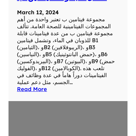
و
ل
March 12, 2024
ع
مجموعة فيتامين ب تعتبر واحدة من أهم
ن
المجموعات الفيتامينية للصحة العامة. تتألف
د
مجموعة فيتامين ب من عدة فيتامينات قابلة
ا
للذوبان في الماء، وتشمل فيتامين B1
ل
(الثيامين)، وB2 (الريبوفلافين)، وB3
أ
(النياسين)، وB5 (حمض البانتوثينيك)، وB6
ط
(البيريدوكسين)، وB7 (البيوتين)، وB9 (حمض
ف
الفوليك)، وB12 (الكوبالامين). تلعب هذه
ا
الفيتامينات دوراً هاماً في عدة وظائف في
ل
الجسم، مثل دعم عملية…
:
Read More
ا
ف
ض
ل
م
ج