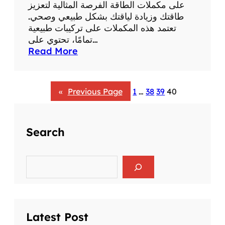
على مكملات الطاقة الفرصة المثالية لتعزيز
طاقتك وزيادة لياقتك بشكل طبيعي وصحي.
تعتمد هذه المكملات على تركيبات طبيعية
تمامًا، تحتوي على…
:
Read More
ا
ف
ض
«
Previous Page
1
…
38
39
40
ل
ع
ر
Search
و
ض
م
S
ك
e
م
a
r
ل
c
ا
h
ت
Latest Post
غ