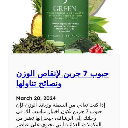
ه
و
ة
ا
ل
ك
و
ل
ا
ج
ي
حبوب 7 جرين لإنقاص الوزن
ن
ل
ونصائح تناولها
ل
ت
March 20, 2024
ن
إذا كنت تعاني من السمنة وزيادة الوزن فإن
ح
حبوب 7 جرين تكون اختيار مناسب لك في
ي
رحلتك إلى الرشاقة، حيث إنها تعتبر من
ف
المكملات الغذائية التي تحتوي على عناصر
و