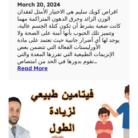
ل
March 20, 2024
ت
اقراص كويك سليم هي الاختيار الأمثل لفقدان
خ
الوزن الزائد وحرق الدهون المتراكمة مهما
س
كانت صعبة بشرط أن تكون كتلة الجسم عالية،
ي
وتتميز تلك الحبوب بأنها آمنة على الصحة ولا
س
يوجد لها أي أضرار جانبية حيث تعتمد على مادة
الأورليستات الفعالة التي تتضمن بعض
الإنزيمات الطبيعية التي تفرزها المعدة والتي
تقوم بدورها في الحد من امتصاص…
:
Read More
ا
ق
ر
ا
ص
ك
و
ي
ك