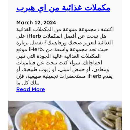
ا
مكملات غذائية من اي هيرب
ل
ي
س
March 12, 2024
م
اكتشف مجموعة متنوعة من المكملات الغذائية
ن
على iHerb هل تبحث عن أفضل المكملات
الغذائية لتعزيز صحتك ورفاهيتك؟ تفضل بزيارة
موقع iHerb، حيث تجد مجموعة واسعة من
المكملات الغذائية عالية الجودة التي تلبي
احتياجاتك. سواء كنت تبحث عن فيتامينات
ومعادن، أو حمض أميني، أو زيوت طبيعية، أو
مستحضرات تجميلية طبيعية، فإن iHerb يقدم
لك كل ما…
:
Read More
م
ك
م
ل
ا
ت