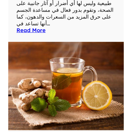
طبيعية وليس لها أي أضرار أو آثار جانبية على
ط
الصحة، وتقوم بدور فعال في مساعدة الجسم
ر
على حرق المزيد من السعرات والدهون، كما
ي
أنها تساعد في…
ق
:
Read More
ة
ح
ا
ب
ل
و
ت
ب
ح
7
ض
ج
ي
ر
ر
ي
ن
ل
إ
ن
ق
ا
ص