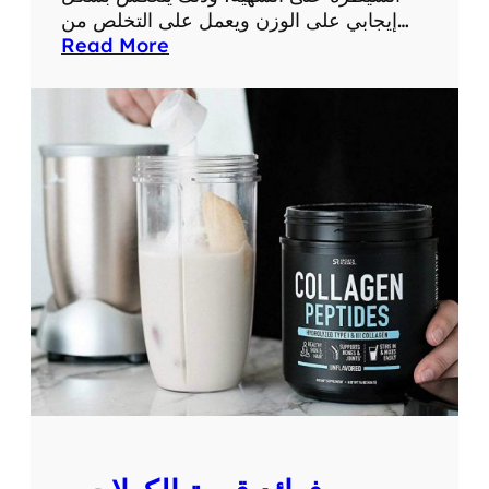
إيجابي على الوزن ويعمل على التخلص من…
:
Read More
ا
ل
م
ا
د
ة
ا
ل
ف
ع
ا
ل
ة
ف
ي
ك
و