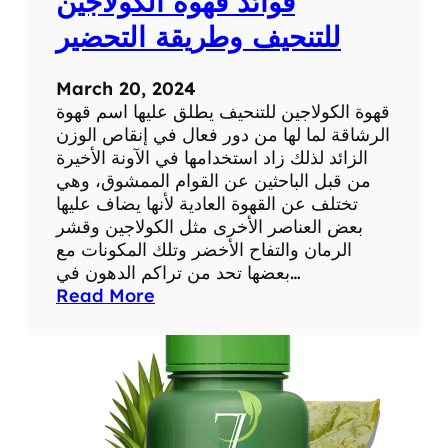
فوائد قهوة الكولاجين
ي
ك
للتنحيف وطريقة التحضير
س
ل
March 20, 2024
ي
قهوة الكولاجين للتنحيف يطلق عليها اسم قهوة
م
الرشاقة لما لها من دور فعال في إنقاص الوزن
ل
الزائد لذلك زاد استخدامها في الآونة الأخيرة
ل
من قبل الباحثين عن القوام الممشوق، وهي
ت
تختلف عن القهوة العادية لأنها يضاف عليها
خ
بعض العناصر الأخرى مثل الكولاجين وقشر
س
الرمان والتفاح الأخضر وتلك المكونات مع
ي
بعضها تحد من تراكم الدهون في…
س
:
Read More
ف
و
ا
ئ
د
ق