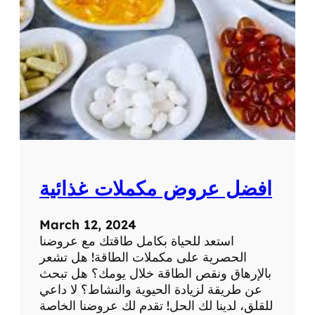
غ
ذ
ا
ئ
ي
ة
م
ن
ا
ي
ه
افضل عروض مكملات غذائية
ي
ر
ب
March 12, 2024
استعد للحياة بكامل طاقتك مع عروضنا
الحصرية على مكملات الطاقة! هل تشعر
بالإرهاق ونقص الطاقة خلال يومك؟ هل تبحث
عن طريقة لزيادة الحيوية والنشاط؟ لا داعي
للقلق، لدينا لك الحل! تقدم لك عروضنا الخاصة