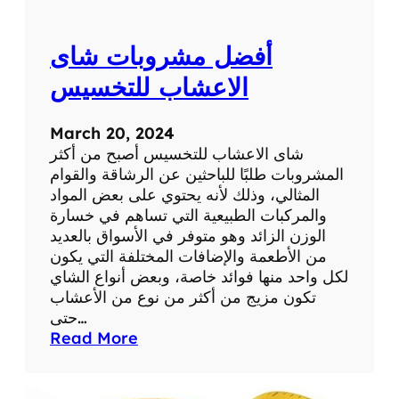
ا
ل
أفضل مشروبات شاى
و
ز
الاعشاب للتخسيس
ن
و
March 20, 2024
ن
شاى الاعشاب للتخسيس أصبح من أكثر
ص
المشروبات طلبًا للباحثين عن الرشاقة والقوام
ا
المثالي، وذلك لأنه يحتوي على بعض المواد
ئ
والمركبات الطبيعية التي تساهم في خسارة
ح
الوزن الزائد وهو متوفر في الأسواق بالعديد
ت
من الأطعمة والإضافات المختلفة التي يكون
ن
لكل واحد منها فوائد خاصة، وبعض أنواع الشاي
ا
تكون مزيج من أكثر من نوع من الأعشاب
و
حتى…
ل
:
Read More
ه
أ
ا
ف
ض