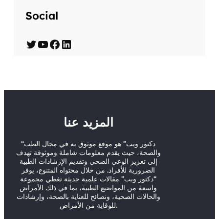
Social
T
Y
F
L
w
o
a
i
i
u
c
n
t
T
e
k
t
u
b
e
المزيد عنا
e
b
o
d
r
e
o
I
“دكتور ويب” هو موقع موثوق به في مجال الطب
والصحة، حيث يقدم معلومات شاملة وموثوقة تهدف
k
n
إلى تعزيز الوعي الصحي وتقديم الإرشادات الطبية
الضرورية للأفراد. من خلال محتواه المتنوع، يوفر
“دكتور ويب” مقالات علمية حديثة تغطي مجموعة
واسعة من المواضيع الطبية، بما في ذلك الأمراض
والحالات الصحية، ونصائح للعناية بالصحة، وإرشادات
للوقاية من الأمراض.