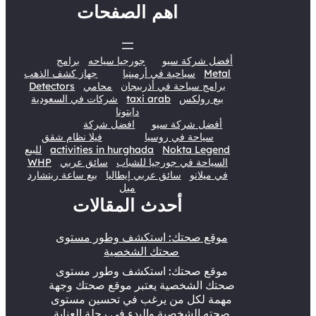
اهم الصفحات
أفضل شركة سيو
جورجيا سياحه
برامج
Metal
سياحية في أرمينيا
جهاز كشف الذهب
برامج سياحة في أذربيجان
محامي
Detectors
بيع رولكس
taxi arab
شركات في السعودية
دايتونا
أفضل شركة سيو
افضل شركة
سياحة في روسيا
فيلا نظام شقق
Nokta Legend
activities in hurghada
للبيع
السياحة في جورجيا للشباب
سائق عربي
WHP
في ميلانو
سائق عربي إيطاليا
بيع ساعة ريتشارد
ميل
أحدث المقالات
موقع صحتك: استكشف وطور مستوى
صحتك الشخصية
موقع صحتك: استكشف وطور مستوى
صحتك الشخصية يعتبر موقع صحتك وجهة
مهمة لكل من يرغب في تحسين مستوى
صحته الشخصية والبدء في رحلة العناية