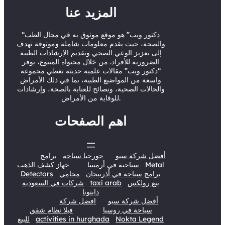
t
u
b
e
المزيد عنا
e
b
o
d
r
e
o
I
“دكتور ويب” هو موقع موثوق به في مجال الطب
والصحة، حيث يقدم معلومات شاملة وموثوقة تهدف
k
n
إلى تعزيز الوعي الصحي وتقديم الإرشادات الطبية
الضرورية للأفراد. من خلال محتواه المتنوع، يوفر
“دكتور ويب” مقالات علمية حديثة تغطي مجموعة
واسعة من المواضيع الطبية، بما في ذلك الأمراض
والحالات الصحية، ونصائح للعناية بالصحة، وإرشادات
للوقاية من الأمراض.
اهم الصفحات
أفضل شركة سيو
جورجيا سياحه
برامج
Metal
سياحية في أرمينيا
جهاز كشف الذهب
برامج سياحة في أذربيجان
محامي
Detectors
بيع رولكس
taxi arab
شركات في السعودية
دايتونا
أفضل شركة سيو
افضل شركة
سياحة في روسيا
فيلا نظام شقق
Nokta Legend
activities in hurghada
للبيع