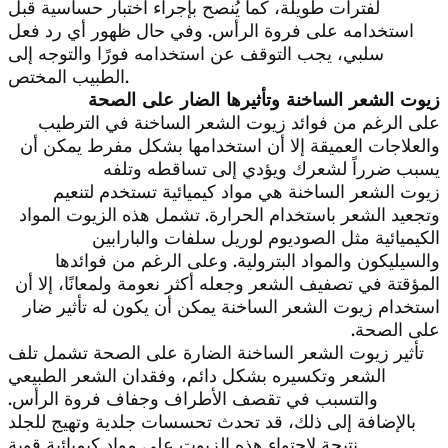
لفترات طويلة، كما يُنصح بإجراء اختبار حساسية قبل
استخدامه على فروة الرأس. وفي حال ظهور أي رد فعل
سلبي، يجب التوقف عن استخدامه فورًا والتوجه إلى
الطبيب المختص.
زيوت الشعر الساخنة وتأثيرها الضار على الصحة
على الرغم من فوائد زيوت الشعر الساخنة في الترطيب
والعلاجات العميقة إلا أن استخدامها بشكل مفرط يمكن أن
يسبب ضرراً لشعرك ويؤدي إلى تساقطه وتلفه
زيوت الشعر الساخنة هي مواد كيميائية تستخدم لتنعيم
وتجعيد الشعر باستخدام الحرارة. تشمل هذه الزيوت المواد
الكيميائية مثل الصوديوم لوريل سلفات والبارابين
والسيليكون والمواد البترولية. وعلى الرغم من فوائدها
المؤقتة في تصفيف الشعر وجعله أكثر نعومة ولمعانًا، إلا أن
استخدام زيوت الشعر الساخنة يمكن أن يكون له تأثير ضار
على الصحة.
تأثير زيوت الشعر الساخنة الضارة على الصحة تشمل تلف
الشعر وتكسيره بشكل دائم، وفقدان الشعر الطبيعي
والتسبب في تقصف الأطراف وجفاف فروة الرأس.
بالإضافة إلى ذلك، قد تحدث تحسسات جلدية وتهيج للجلد
نتيجة لاحتواء هذه الزيوت على مواد كيميائية قوية.