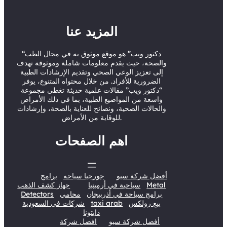
t
u
b
e
e
b
o
d
المزيد عنا
r
e
o
I
“دكتور ويب” هو موقع موثوق به في مجال الطب
k
n
والصحة، حيث يقدم معلومات شاملة وموثوقة تهدف
إلى تعزيز الوعي الصحي وتقديم الإرشادات الطبية
الضرورية للأفراد. من خلال محتواه المتنوع، يوفر
“دكتور ويب” مقالات علمية حديثة تغطي مجموعة
واسعة من المواضيع الطبية، بما في ذلك الأمراض
والحالات الصحية، ونصائح للعناية بالصحة، وإرشادات
للوقاية من الأمراض.
اهم الصفحات
أفضل شركة سيو
جورجيا سياحه
برامج
Metal
سياحية في أرمينيا
جهاز كشف الذهب
برامج سياحة في أذربيجان
محامي
Detectors
بيع رولكس
taxi arab
شركات في السعودية
دايتونا
أفضل شركة سيو
افضل شركة