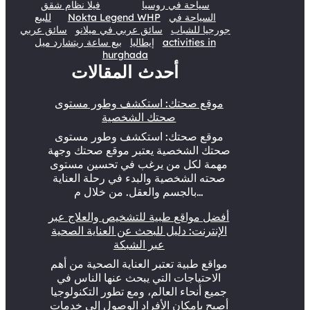
سياحة في روسيا
فيلا نظام شقق
السياحة في
Nokta Legend WHP
للبيع
جورجيا للشباب
سائق عربي في ميلانو
سائق عربي
activities in
إيطاليا
بيع ساعة ريتشارد ميل
hurghada
أحدث المقالات
موقع صحتك: استكشف وطور مستوى
صحتك الشخصية
موقع صحتك: استكشف وطور مستوى
صحتك الشخصية يعتبر موقع صحتك وجهة
مهمة لكل من يرغب في تحسين مستوى
صحته الشخصية والبدء في رحلة العناية
بالجسم والعقل. من خلال م…
أفضل مواقع طبية للتشخيص والعلاج عبر
الإنترنت: دليل للبحث عن العناية الصحية
عبر الشبكة
مواقع طبية تعتبر العناية الصحية من أهم
الاحتياجات التي يبحث عنها الناس في
جميع أنحاء العالم، ومع تطور التكنولوجيا
أصبح بإمكان الأفراد الوصول إلى خدمات