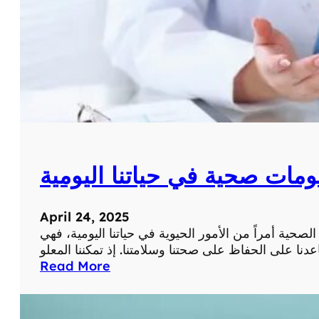
ي
ص
ة
ر
ي
ة
ع
ن
ا
ل
ط
ب
ومات صحية في حياتنا اليومية
ا
ل
ح
April 24, 2025
د
لصحية أمراً من الأمور الحيوية في حياتنا اليومية، فهي
ي
ث
:
Read More
و
أ
ا
ه
ل
م