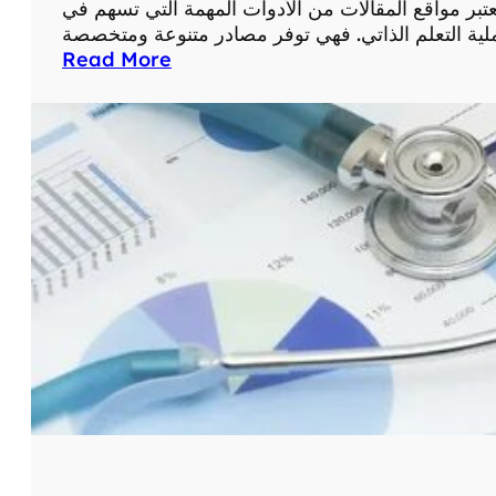
عتبر مواقع المقالات من الأدوات المهمة التي تسهم في
ا
ل
:
Read More
ع
أ
ل
ه
ا
م
ج
ي
ع
ة
ب
ا
ر
س
ا
ت
ل
خ
إ
د
ن
ا
ت
م
ر
م
ن
و
ت
ا
:
ق
د
ع