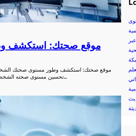
La
وى
ية
بر
موقع صحتك: استكشف و
حية
بكة
علم
موقع صحتك: استكشف وطور مستوى صحتك الشخصي
تحسين مستوى صحته الشخصية والبدء في رحلة العناية بالجسم والعقل. من خلال م…
اتي
مية
يث
يثة