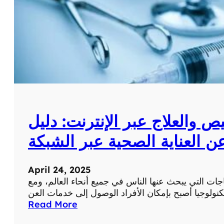
ك
:
ا
س
ت
ك
ش
ف
و
ط
 والعلاج عبر الإنترنت: دليل
و
ر
ن العناية الصحية عبر الشبكة
م
س
ت
April 24, 2025
و
اجات التي يبحث عنها الناس في جميع أنحاء العالم، ومع
ى
ص
:
Read More
ح
أ
ت