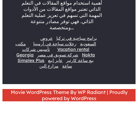
أهمية استخدام مواقع المقالات في التعلم
الذاتي تعتبر مواقع المقالات من الأدوات
المهمة التي تسهم في تعزيز عملية التعلم
الذاتي. فهي توفر مصادر متنوعة
ومتخصصة…
برامج سياحية في تركيا
عروض
السعودية
رحلات سياحة في أرمينيا
مكتب
Vacation rental
تأسيس شركات
Nokta
شركة تسويق في مصر
Georgia
بيع ساعة كارتير
عايز ابيع
Simplex Plus
ساعة
مزارع البن
Movie WordPress Theme
By
WP Radiant
| Proudly
powered by
WordPress