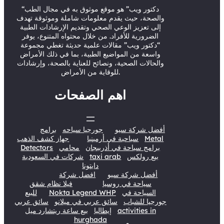
r
e
o
I
“دكتور ويب” هو موقع موثوق به في مجال الطب
k
n
والصحة، حيث يقدم معلومات شاملة وموثوقة تهدف
إلى تعزيز الوعي الصحي وتقديم الإرشادات الطبية
الضرورية للأفراد. من خلال محتواه المتنوع، يوفر
“دكتور ويب” مقالات علمية حديثة تغطي مجموعة
واسعة من المواضيع الطبية، بما في ذلك الأمراض
والحالات الصحية، ونصائح للعناية بالصحة، وإرشادات
للوقاية من الأمراض.
اهم الصفحات
أفضل شركة سيو
جورجيا سياحه
برامج
Metal
سياحية في أرمينيا
جهاز كشف الذهب
برامج سياحة في أذربيجان
محامي
Detectors
بيع رولكس
taxi arab
شركات في السعودية
دايتونا
أفضل شركة سيو
افضل شركة
سياحة في روسيا
فيلا نظام شقق
السياحة في
Nokta Legend WHP
للبيع
جورجيا للشباب
سائق عربي في ميلانو
سائق عربي
activities in
إيطاليا
بيع ساعة ريتشارد ميل
hurghada