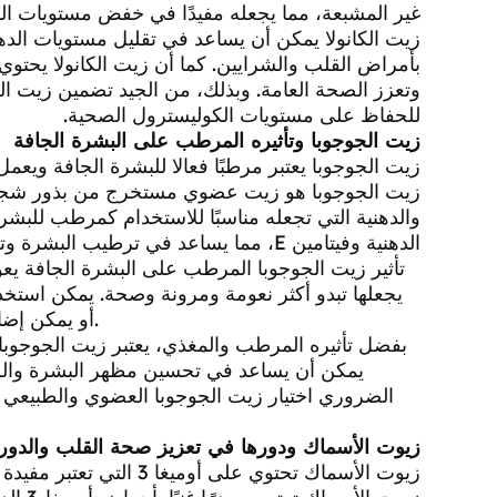
غير المشبعة، مما يجعله مفيدًا في خفض مستويات ا
بأمراض القلب والشرايين. كما أن زيت الكانولا يحتو
وتعزز الصحة العامة. وبذلك، من الجيد تضمين زيت ال
للحفاظ على مستويات الكوليسترول الصحية.
زيت الجوجوبا وتأثيره المرطب على البشرة الجافة
زيت الجوجوبا يعتبر مرطبًا فعالا للبشرة الجافة ويعمل
زيت الجوجوبا هو زيت عضوي مستخرج من بذور شجرة ا
والدهنية التي تجعله مناسبًا للاستخدام كمرطب للبش
الدهنية وفيتامين E، مما يساعد في ترطيب البشرة وتغذيتها بعمق.
تأثير زيت الجوجوبا المرطب على البشرة الجافة يعو
يجعلها تبدو أكثر نعومة ومرونة وصحة. يمكن استخ
أو يمكن إضافته إلى مستحضرات التجميل والعناية بالبشرة لتعزيز فاعليتها.
بفضل تأثيره المرطب والمغذي، يعتبر زيت الجوجوبا خ
يمكن أن يساعد في تحسين مظهر البشرة والحفا
الضروري اختيار زيت الجوجوبا العضوي والطبيعي ل
زيوت الأسماك ودورها في تعزيز صحة القلب والدورة
زيوت الأسماك تحتوي على أوميغا 3 التي تعتبر مفيدة لصحة القلب وتحسن الدورة الدموية