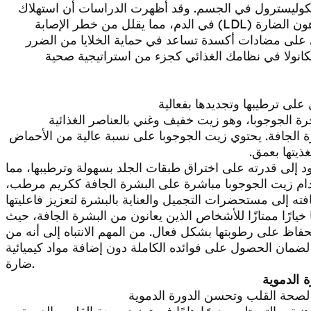
لكوليسترول في الجسم. وقد أظهرت الدراسات أن استهلاك
زيت الكانولا يمكن أن يساعد في تقليل مستويات الدهون الضارة (LDL) في الدم، مما يقلل من خطر الإصابة
ي على مضادات أكسدة تساعد في حماية الخلايا من الضرر
كانولا في نظامك الغذائي كجزء من استراتيجية صحية
 على ترطيبها وتجديدها بفعالية
لجوجوبا، وهو زيت خفيف وغني بالعناصر الغذائية
رة الجافة. يحتوي زيت الجوجوبا على نسبة عالية من الأحماض
د إلى قدرته على اختراق طبقات الجلد بسهولة وترطيبها، مما
دام زيت الجوجوبا مباشرة على البشرة الجافة ككريم مرطب،
يارًا ممتازًا للأشخاص الذين يعانون من البشرة الجافة، حيث
ظ على رطوبتها بشكل فعال. من المهم الانتباه إلى أنه من
ضمان الحصول على فوائده الكاملة دون إضافة مواد كيميائية
ضارة.
 الدموية