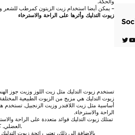
والحكة.
– يمكن أيضا استخدام زيت الزيتون كمرطب للشعر و
زيوت التدليك وأثرها على الراحة والاسترخاء
Soc
T
Y
w
o
i
u
t
T
t
u
تستخدم زيوت التدليك مثل زيت اللوز وزيت جوز الهند
e
b
زيوت التدليك هي مزيج من الزيوت الطبيعية المختلفة
r
e
أساسية مثل زيت اللافندر وزيت الزنجبيل. تستخدم ه
الراحة والاسترخاء.
تمتلك زيوت التدليك فوائد متعددة على الراحة والاست
العضلي. كما تساعد في تحسين الدورة الدموية وتقليل الألم في الجسم.
بالإضافة إلى ذلك، تعتبر رائحة زيوت التدليك