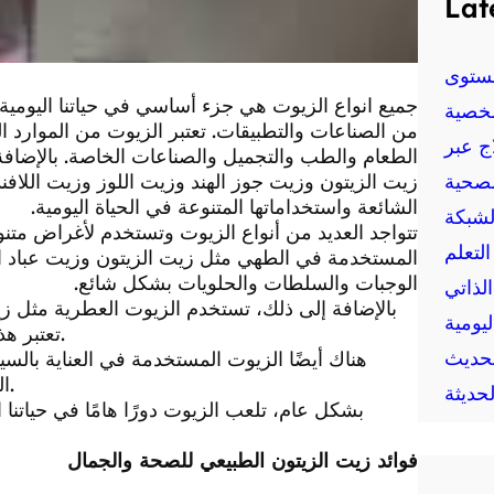
Lat
ستوى
جميع انواع الزيوت هي جزء أساسي في حياتنا اليومي
خصية
من الصناعات والتطبيقات. تعتبر الزيوت من الموارد ا
ج عبر
الطعام والطب والتجميل والصناعات الخاصة. بالإضافة 
لصحية
زيت الزيتون وزيت جوز الهند وزيت اللوز وزيت اللافند
الشائعة واستخداماتها المتنوعة في الحياة اليومية.
لشبكة
تتواجد العديد من أنواع الزيوت وتستخدم لأغراض متنوع
لتعلم
المستخدمة في الطهي مثل زيت الزيتون وزيت عباد 
الوجبات والسلطات والحلويات بشكل شائع.
الذاتي
بالإضافة إلى ذلك، تستخدم الزيوت العطرية مثل زيت 
يومية
تعتبر هذه الزيوت مفيدة للإسترخاء ولتحسين صحة البشرة بشكل عام.
حديث
هناك أيضًا الزيوت المستخدمة في العناية بال
الزيوت لتشحيم وصيانة المحرك والأجزاء المتحركة في السيارة.
حديثة
بشكل عام، تلعب الزيوت دورًا هامًا في حيات
فوائد زيت الزيتون الطبيعي للصحة والجمال