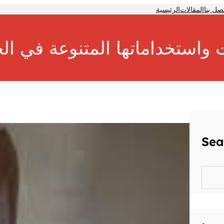
صل بنا
المقالات
الرئيسية
 واستخداماتها المتنوعة في الح
Sea
S
e
a
r
c
h