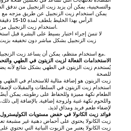
والتسخينية، يمكن أن يزيد زيت الزنجبيل من تدفق الد
يمكن استخدام زيت الزنجبيل عن طريق مزجه مع زي
الرأس به
استخدام زيت الزنجبيل مرتين إلى ثلاث مرات في الأسبوع للحصول على النتائج المرجوة.
لا تنسَ إجراء اختبار بسيط على البشرة قبل استخ
زيت الزنجبيل بشكل مباشر دون تخفيفه بزيت 
مع استخدام منتظم، يمكن أن يساعد زيت الزنجبيل في تحسين حالة فروة الرأس وتعزيز نمو الشعر بشكل عام.
الاستخدامات الفعالة لزيت الزيتون في الطهي والت
يُستخدم زيت الزيتون في الطهي بشكل شائع لأنه يض
للصحة
زيت الزيتون هو إضافة مثالية للاستخدام في الطهي 
استخدام زيت الزيتون في السلطات والمقبلات لإضفاء
الطعام نكهة مميزة وللحفاظ على رطوبته. يمكن أيضً
واللحوم نكهة غنية ولزوجة إضافية. بالإضافة إلى ذ
لإضفاء طعم فريد ومذاق لذيذ.
فوائد زيت الكانولا في خفض مستويات الكوليسترول
زيت الكانولا يحتوي على أحماض دهنية غير مشبعة ت
زيت الكانولا يعتبر من الزيوت النباتية التي تحتوي 