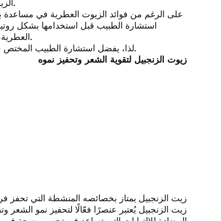
الزيوت العطرية أيضاً طريقة طبيعية لتحسين النوم وتخفيف التوتر.
على الرغم من فوائد الزيوت العطرية في مساعدة بع
استشارة الطبيب قبل استخدامها بشكل روتيني.
العطرية، خاصة لدى الأشخاص الذين يعانون من حساسية لبعض المواد.
لذا، يفضل استشارة الطبيب المختص قبل استخدام الزيوت العطرية كجزء من علاج الاكتئاب والقلق.
زيوت الزنجبيل لتقوية الشعر وتحفيز نموه
زيت الزنجبيل يمتاز بخصائصه المنشطة التي تحفز فر
زيت الزنجبيل يُعتبر عنصرًا فعّالًا لتحفيز نمو الشعر
المضادة للالتهابات التي تساعد في تحسين صحة فروة