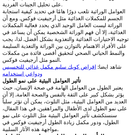
على تحليل الجينات الفردية.
العوامل الوراثية تلعب دورًا هامًا في تحديد كيفية استجابة
الجسم للمكملات الغذائية مثل أرجيفيت فوكس. ومع أن
الوراثة ليست العامل الوحيد الذي يحدد فعالية المكملات
الغذائية، إلا أن فهم الوراثة الشخصية يمكن أن يساعد في
توجيه الاختيارات الغذائية والتغذوية بشكل أفضل. لذا، يجب
على الأفراد الاهتمام بالتوازن بين الوراثة والتغذية السليمة
والنمط الحياتي الصحي لتحقيق أقصى فائدة من مكملات
النمو مثل أرجيفيت فوكس.
شاهد ايضا:
اقراص كويك سليم مكمل غذائي للتخسيس
ودواعي استخدامه
تأثير العوامل البيئية على نمو الطول
يعتبر الطول من العوامل الهامة في صحة الإنسان، حيث
يؤثر بشكل كبير على الثقة بالنفس والصحة العامة. إلا أن
العديد من العوامل البيئية، مثل التلوث، يمكن أن تؤثر سلباً
على نمو الطول لدى الأطفال والمراهقين. في هذا المقال،
سنستكشف تأثير العوامل البيئية مثل التلوث على نمو
الطول، ودور مكمل زيادة الطول أرجيفيت فوكس في
مواجهة هذه الآثار السلبية.