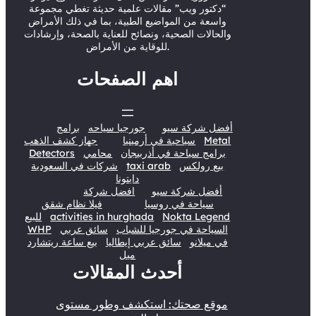
“دكتور ويب” مقالات علمية حديثة تغطي مجموعة
واسعة من المواضيع الطبية، بما في ذلك الأمراض
والحالات الصحية، ونصائح للعناية بالصحة، وإرشادات
للوقاية من الأمراض.
اهم الصفحات
أفضل شركة سيو
جورجيا سياحه
برامج
Metal
سياحية في أرمينيا
جهاز كشف الذهب
برامج سياحة في أذربيجان
محامي
Detectors
بيع رولكس
taxi arab
شركات في السعودية
دايتونا
أفضل شركة سيو
افضل شركة
سياحة في روسيا
فيلا نظام شقق
Nokta Legend
activities in hurghada
للبيع
السياحة في جورجيا للشباب
سائق عربي
WHP
في ميلانو
سائق عربي إيطاليا
بيع ساعة ريتشارد
ميل
أحدث المقالات
موقع صحتك: استكشف وطور مستوى