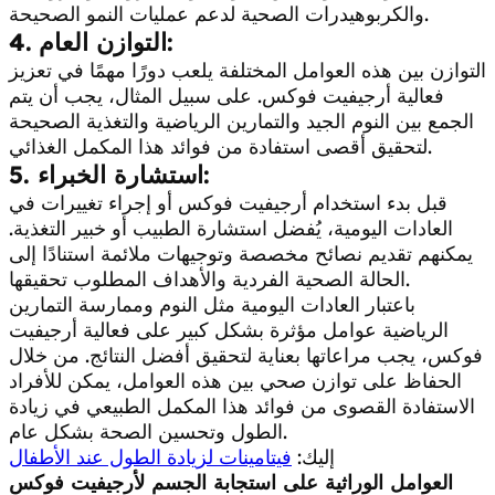
والكربوهيدرات الصحية لدعم عمليات النمو الصحيحة.
التوازن العام:
4.
التوازن بين هذه العوامل المختلفة يلعب دورًا مهمًا في تعزيز
فعالية أرجيفيت فوكس. على سبيل المثال، يجب أن يتم
الجمع بين النوم الجيد والتمارين الرياضية والتغذية الصحيحة
لتحقيق أقصى استفادة من فوائد هذا المكمل الغذائي.
استشارة الخبراء:
5.
قبل بدء استخدام أرجيفيت فوكس أو إجراء تغييرات في
العادات اليومية، يُفضل استشارة الطبيب أو خبير التغذية.
يمكنهم تقديم نصائح مخصصة وتوجيهات ملائمة استنادًا إلى
الحالة الصحية الفردية والأهداف المطلوب تحقيقها.
باعتبار العادات اليومية مثل النوم وممارسة التمارين
الرياضية عوامل مؤثرة بشكل كبير على فعالية أرجيفيت
فوكس، يجب مراعاتها بعناية لتحقيق أفضل النتائج. من خلال
الحفاظ على توازن صحي بين هذه العوامل، يمكن للأفراد
الاستفادة القصوى من فوائد هذا المكمل الطبيعي في زيادة
الطول وتحسين الصحة بشكل عام.
إليك:
فيتامينات لزيادة الطول عند الأطفال
العوامل الوراثية على استجابة الجسم لأرجيفيت فوكس