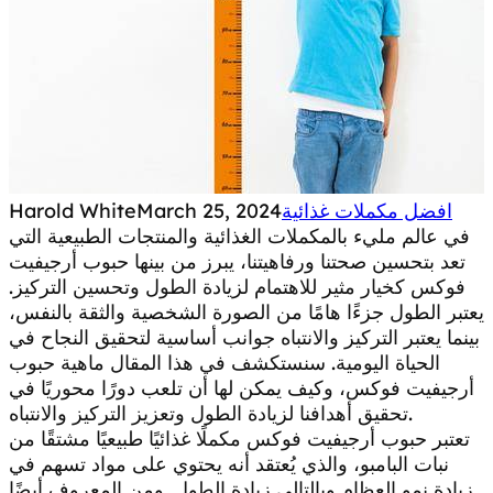
افضل مكملات غذائية
March 25, 2024
Harold White
في عالم مليء بالمكملات الغذائية والمنتجات الطبيعية التي
تعد بتحسين صحتنا ورفاهيتنا، يبرز من بينها حبوب أرجيفيت
فوكس كخيار مثير للاهتمام لزيادة الطول وتحسين التركيز.
يعتبر الطول جزءًا هامًا من الصورة الشخصية والثقة بالنفس،
بينما يعتبر التركيز والانتباه جوانب أساسية لتحقيق النجاح في
الحياة اليومية. سنستكشف في هذا المقال ماهية حبوب
أرجيفيت فوكس، وكيف يمكن لها أن تلعب دورًا محوريًا في
تحقيق أهدافنا لزيادة الطول وتعزيز التركيز والانتباه.
تعتبر حبوب أرجيفيت فوكس مكملًا غذائيًا طبيعيًا مشتقًا من
نبات البامبو، والذي يُعتقد أنه يحتوي على مواد تسهم في
زيادة نمو العظام وبالتالي زيادة الطول. ومن المعروف أيضًا