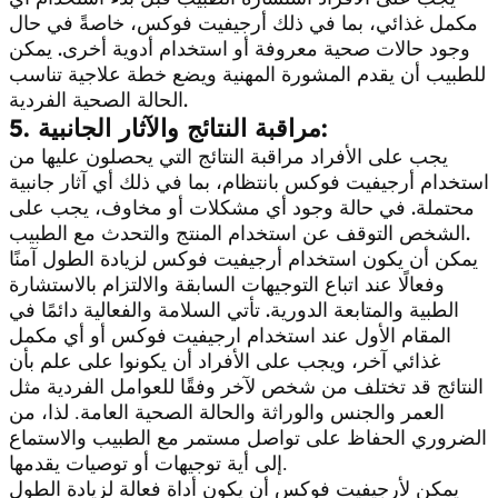
مكمل غذائي، بما في ذلك أرجيفيت فوكس، خاصةً في حال
وجود حالات صحية معروفة أو استخدام أدوية أخرى. يمكن
للطبيب أن يقدم المشورة المهنية ويضع خطة علاجية تناسب
الحالة الصحية الفردية.
5. مراقبة النتائج والآثار الجانبية:
يجب على الأفراد مراقبة النتائج التي يحصلون عليها من
استخدام أرجيفيت فوكس بانتظام، بما في ذلك أي آثار جانبية
محتملة. في حالة وجود أي مشكلات أو مخاوف، يجب على
الشخص التوقف عن استخدام المنتج والتحدث مع الطبيب.
يمكن أن يكون استخدام أرجيفيت فوكس لزيادة الطول آمنًا
وفعالًا عند اتباع التوجيهات السابقة والالتزام بالاستشارة
الطبية والمتابعة الدورية. تأتي السلامة والفعالية دائمًا في
المقام الأول عند استخدام ا
رجيفيت فوكس أو أي مكمل
غذائي آخر، ويجب على الأفراد أن يكونوا على علم بأن
النتائج قد تختلف من شخص لآخر وفقًا للعوامل الفردية مثل
العمر والجنس والوراثة والحالة الصحية العامة. لذا، من
الضروري الحفاظ على تواصل مستمر مع الطبيب والاستماع
إلى أية توجيهات أو توصيات يقدمها.
يمكن لأرجيفيت فوكس أن يكون أداة فعالة لزيادة الطول