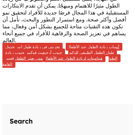
الطول مثيرًا للاهتمام ومبهجًا. يمكن أن تقدم الابتكارات
المستقبلية في هذا المجال فرصًا جديدة للأفراد لتحقيق نمو
أفضل وأكثر صحة. ومع استمرار التطور والبحث، نأمل أن
تكون هذه التقنيات متاحة للجميع بشكل آمن وفعال، مما
يساهم في تعزيز الصحة والرفاهية للأفراد في جميع أنحاء
العالم.
أسباب زيادة الطول عند الأطفال
تجربتي في زيادة طول ابني
جدول
طول الطفل الطبيعي للذكور
حبوب أرجيفيت فوكس
حبوب زيادة
الطول
فيتامينات لزيادة الطول عند الأطفال
متى يعتبر الطفل قصير
القامة
Search