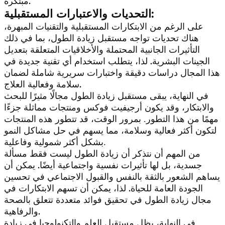
مبتكرة.
التحديات والاعتبارات المستقبلية:
على الرغم من الابتكارات المستقبلية والتقنيات المبهرة،
هناك تحديات تواجه مستقبل زيادة الطول، بما في ذلك
التأثيرات الجانبية المحتملة والأخلاقيات المتعلقة بتعديل
الجينات البشرية. لذا، يتطلب استخدام أي تقنية جديدة في
هذا المجال دراسات دقيقة واختبارات سريرية شاملة لضمان
سلامة وفعالية العلاج.
في النهاية، يبقى مستقبل زيادة الطول مجالًا مثيرًا للبحث
والابتكار، وقد ي
كون أرجيفيت فوكس ومنتجات مماثلة جزءًا
مهمًا من هذا التطور. بمرور الوقت، قد تتطور هذه المنتجات
لتكون أكثر فعالية وسلامة، مما يسهم في حل مشاكل النمو
بشكل أكثر شمولية وفاعلية.
من المهم أن نتذكر أن زيادة الطول ليست فقط مسألة
جسدية، بل لها تأثيرات نفسية واجتماعية أيضًا. يمكن أن
يساهم الشعور بالثقة بالنفس والقبول الاجتماعي في تحسين
الجودة العامة للحياة. لذا، يمكن أن تسهم الابتكارات في
مجال زيادة الطول في تحقيق فوائد متعددة تتعلق بالصحة
والرفاهية.
في النهاية، يظل مستقبل العلم والتكنولوجيا في زيادة