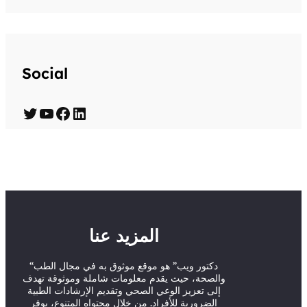
Social
T
Y
F
L
w
o
a
i
i
u
c
n
t
T
e
k
t
u
b
e
e
b
o
d
المزيد عنا
r
e
o
I
“دكتور ويب” هو موقع موثوق به في مجال الطب
k
n
والصحة، حيث يقدم معلومات شاملة وموثوقة تهدف
إلى تعزيز الوعي الصحي وتقديم الإرشادات الطبية
الضرورية للأفراد. من خلال محتواه المتنوع، يوفر