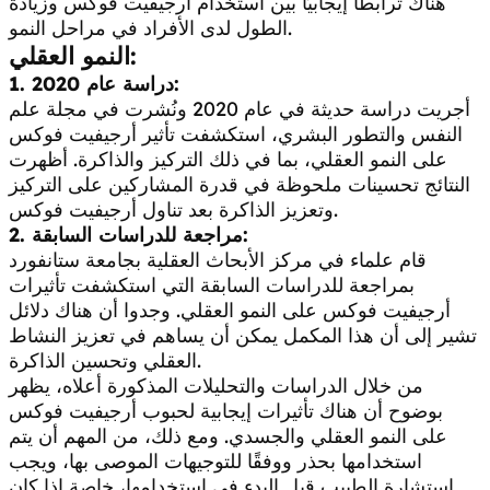
هناك ترابطًا إيجابيًا بين استخدام أرجيفيت فوكس وزيادة
الطول لدى الأفراد في مراحل النمو.
النمو العقلي:
1. دراسة عام 2020:
أجريت دراسة حديثة في عام 2020 ونُشرت في مجلة علم
النفس والتطور البشري، استكشفت تأثير أرجيفيت فوكس
على النمو العقلي، بما في ذلك التركيز والذاكرة. أظهرت
النتائج تحسينات ملحوظة في قدرة المشاركين على التركيز
وتعزيز الذاكرة بعد تناول أرجيفيت فوكس.
2. مراجعة للدراسات السابقة:
قام علماء في مركز الأبحاث العقلية بجامعة ستانفورد
بمراجعة للدراسات السابقة التي استكشفت تأثيرات
أرجيفيت فوكس على النمو العقلي. وجدوا أن هناك دلائل
تشير إلى أن هذا المكمل يمكن أن يساهم في تعزيز النشاط
العقلي وتحسين الذاكرة.
من خلال الدراسات والتحليلات المذكورة أعلاه، يظهر
بوضوح أن هناك تأثيرات إيجابية لحبوب أرجيفيت فوكس
على النمو العقلي والجسدي. ومع ذلك، من المهم أن يتم
استخدامها بحذر ووفقًا للتوجيهات الموصى بها، ويجب
استشارة الطبيب قبل البدء في استخدامها، خاص
ة إذا كان