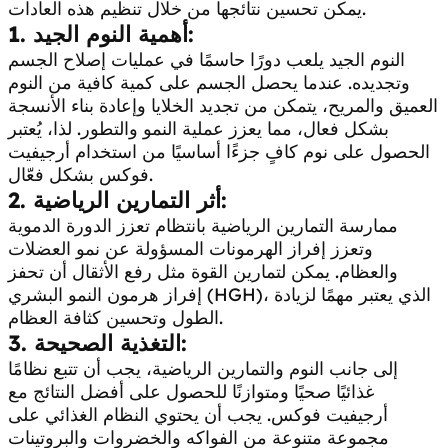
يمكن تحسين نتائجها من خلال تنظيم هذه العادات.
أهمية النوم الجيد:
1.
النوم الجيد يلعب دورًا حاسمًا في عمليات إصلاح الجسم
وتجديده. عندما يحصل الجسم على كمية كافية من النوم
العميق والمريح، يتمكن من تجديد الخلايا وإعادة بناء الأنسجة
بشكل فعال، مما يعزز عملية النمو والتطور. لذا، يُعتبر
الحصول على نوم كافٍ جزءًا أساسيًا من استخدام أرجيفيت
فوكس بشكل فعّال.
أثر التمارين الرياضية:
2.
ممارسة التمارين الرياضية بانتظام تعزز الدورة الدموية
وتعزز إفراز الهرمونات المسؤولة عن نمو العضلات
والعظام. يمكن لتمارين القوة مثل رفع الأثقال أن تحفز
إفراز هرمون النمو البشري (HGH)، الذي يعتبر مهمًا لزيادة
الطول وتحسين كثافة العظام.
التغذية الصحيحة:
3.
إلى جانب النوم والتمارين الرياضية، يجب أن تتبع نظامًا
غذائيًا صحيًا ومتوازنًا للحصول على أفضل النتائج مع
أرجيفيت فوكس. يجب أن يحتوي النظام الغذائي على
مجموعة متنوعة من الفواكه والخضروات والبروتينات