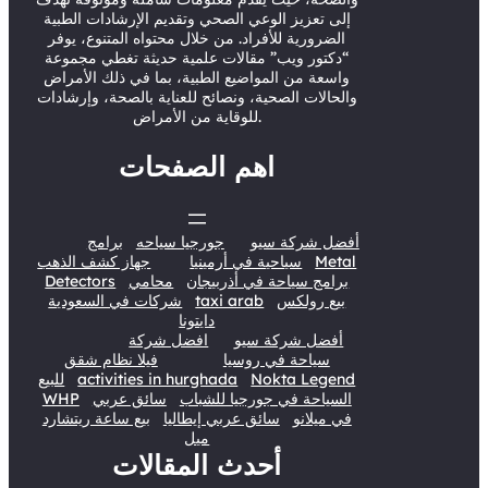
إلى تعزيز الوعي الصحي وتقديم الإرشادات الطبية
الضرورية للأفراد. من خلال محتواه المتنوع، يوفر
“دكتور ويب” مقالات علمية حديثة تغطي مجموعة
واسعة من المواضيع الطبية، بما في ذلك الأمراض
والحالات الصحية، ونصائح للعناية بالصحة، وإرشادات
للوقاية من الأمراض.
اهم الصفحات
أفضل شركة سيو
جورجيا سياحه
برامج
Metal
سياحية في أرمينيا
جهاز كشف الذهب
برامج سياحة في أذربيجان
محامي
Detectors
بيع رولكس
taxi arab
شركات في السعودية
دايتونا
أفضل شركة سيو
افضل شركة
سياحة في روسيا
فيلا نظام شقق
Nokta Legend
activities in hurghada
للبيع
السياحة في جورجيا للشباب
سائق عربي
WHP
في ميلانو
سائق عربي إيطاليا
بيع ساعة ريتشارد
ميل
أحدث المقالات