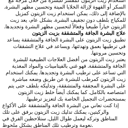
استخدام زيت الزيتون كمقشر للبشرة من خلال مزجه مع
السكر أو القهوة لإزالة الخلايا الميتة وتحسين مظهر البشرة.
بالإضافة إلى ذلك، يمكن استخدام زيت الزيتون كمزيل
للمكياج بلطف دون تجفيف البشرة. بشكل عام، يعد زيت
الزيتون خياراً طبيعياً وفعالاً لتحسين مظهر البشرة وتجديدها.
علاج البشرة الجافة والمتشققة بزيت الزيتون
تطبيق زيت الزيتون على البشرة الجافة والمتشققة يساعد
في ترطيبها بعمق وتهدئتها، ويساعد في علاج التشققات
وتحسين مرونتها.
يعتبر زيت الزيتون من أفضل العلاجات الطبيعية للبشرة
الجافة والمتشققة. فهو غني بالفيتامينات والمواد المغذية
التي تساعد على ترطيب البشرة وتجديدها. يمكنك استخدام
زيت الزيتون كمرطب للبشرة عن طريق وضعه مباشرة
على البشرة المجففة والمتشققة، وتدليكه بلطف حتى يتم
امتصاصه بالكامل. كما يمكنك أيضاً خلط زيت الزيتون
بمستحضرات التجميل الخاصة بك لتعزيز ترطيبها.
إذا كنت تعاني من البشرة الجافة والمتشققة على الأكواع
والركبتين، يمكنك تدليك زيت الزيتون برفق على تلك
المناطق وتركه ليعمل طوال الليل. ستلاحظين الفرق في
نعومة وترطيب تلك المناطق بشكل ملحوظ.