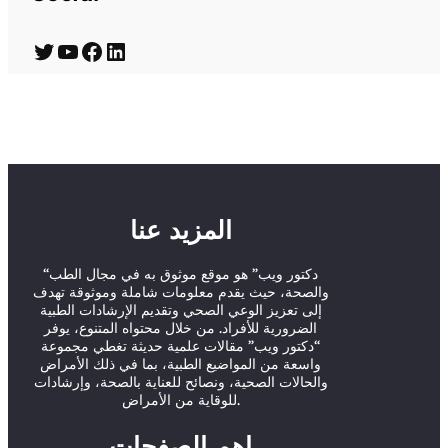
T
Y
F
L
w
o
a
i
i
u
c
n
t
T
e
k
t
u
b
e
e
b
o
d
المزيد عنا
r
e
o
I
“دكتور ويب” هو موقع موثوق به في مجال الطب
k
n
والصحة، حيث يقدم معلومات شاملة وموثوقة تهدف
إلى تعزيز الوعي الصحي وتقديم الإرشادات الطبية
الضرورية للأفراد. من خلال محتواه المتنوع، يوفر
“دكتور ويب” مقالات علمية حديثة تغطي مجموعة
واسعة من المواضيع الطبية، بما في ذلك الأمراض
والحالات الصحية، ونصائح للعناية بالصحة، وإرشادات
للوقاية من الأمراض.
اهم الصفحات