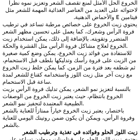
الخروع الحل الأمثل لمنع تقصف الشعر وتعزيز نموه نظراً
لاحتوائه على العديد من العناصر الغذائية المهمة للشعر مثل
فيتامين E والأحماض الدهنية.
يحتوي زيت الخروع على خصائص مرطبة تساعد في ترطيب
فروة الرأس وشعرك، كما يعمل على تحسين مظهر الشعر
المتضرر وتقويته. بالإضافة إلى ذلك، يمكن استخدام زيت
الخروع لعلاج مشاكل فروة الرأس مثل القشرة والحكة.
للاستفادة من فوائد زيت الخروع، يمكن وضع كمية صغيرة
من الزيت على فروة رأسك وتدليكها بلطف قبل الاستحمام،
ثم شطفه بعد فترة من الزمن. كما يمكن خلط زيت الخروع
مع زيت آخر مثل زيت اللوز واستخدامه كقناع للشعر لمدة
ساعة قبل الاستحمام.
بالنسبة لتعزيز نمو الشعر، يمكن تدليك فروة الرأس بزيت
الخروع بانتظام، حيث يعتبر زيت الخروع من الوصفات
الطبيعية المعتمدة لتحفيز نمو الشعر.
باختصار، يعتبر زيت الخروع خياراً ممتازاً للعناية بالشعر
وفروة الرأس، ويمكن أن يكون ضمن روتينك اليومي للعناية
بالشعر.
زيت اللوز الحلو وفوائده في تغذية وترطيب الشعر
يحتوي زيت اللوز الحلو على فيتامينات ومعادن تساعد على