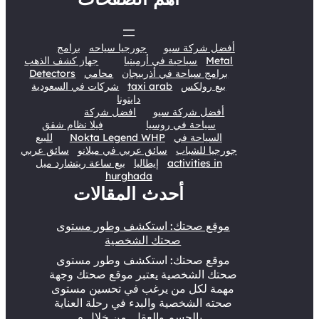
أفضل شركة سيو
جورجيا سياحه
برامج
Metal
سياحية في أرمينيا
جهاز كشف الذهب
برامج سياحة في أذربيجان
محامي
Detectors
بيع رولكس
taxi arab
شركات في السعودية
دايتونا
أفضل شركة سيو
افضل شركة
سياحة في روسيا
فيلا نظام شقق
السياحة في
Nokta Legend WHP
للبيع
جورجيا للشباب
سائق عربي في ميلانو
سائق عربي
activities in
إيطاليا
بيع ساعة ريتشارد ميل
hurghada
أحدث المقالات
موقع صحتك: استكشف وطور مستوى
صحتك الشخصية
موقع صحتك: استكشف وطور مستوى
صحتك الشخصية يعتبر موقع صحتك وجهة
مهمة لكل من يرغب في تحسين مستوى
صحته الشخصية والبدء في رحلة العناية
بالجسم والعقل. من خلال م…