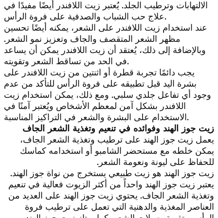
الالتهابات وترطيب الجلد. يُعتبر زيت اللافندر أيضًا مفيدًا في
علاج حب الشباب والصدفية على فروة الرأس.
عند استخدام زيت اللافندر على الشعر، يمكنه أيضًا تحسين
مظهر الشعر المتقصف والجاف وتعزيز نمو الشعر.
وبالإضافة إلى ذلك، يُعتقد أن زيت اللافندر يمكن أن يساعد
في الحد من تساقط الشعر وتقويته.
يجب دائمًا تجربة قطرة أو اثنتين من زيت اللافندر على
بشرة اليد قبل تطبيقه على فروة الرأس للتأكد من عدم
وجود أي تفاعل جلدي سلبي. ومع ذلك، يمكن استخدام زيت
اللافندر بشكل آمن لمعظم الأشخاص ويُعتبر آمنًا في
الاستخدام على البشرة والشعر في التراكيز المناسبة.
زيت جوز الهند وفوائده في تنعيم وتغذية الشعر الجاف
يعمل زيت جوز الهند على ترطيب وتغذية الشعر الجاف،
يمكن خلطه مع مستحضر الشامبو أو استخدامه كماسك
للحفاظ على ليونة ونعومة الشعر.
زيت جوز الهند هو زيت طبيعي يستخرج من نواة جوز الهند.
يعتبر زيت جوز الهند واحداً من أكثر الزيوت فعالية في تنعيم
وتغذية الشعر الجاف. يحتوي زيت جوز الهند على العديد من
العناصر المغذية والدهنية التي تعمل على ترطيب فروة
الرأس وتقوية بصيلات الشعر. كما يمتاز زيت جوز الهند