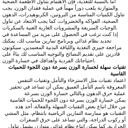
أما بالنسبة للتغذية، فإن الاهتمام بتناول الأطعمة الصحية
والمتوازنة يلعب دوراً مهماً في عملية فقدان الوزن. يجب
تناول الكميات المناسبة من البروتين، الكربوهيدرات، الدهون
الصحية، الفواكه والخضروات. كما يجب الابتعاد عن تناول
الوجبات السريعة والمشروبات الغازية الغنية بالسكريات.
إذا كنت ترغب في الحصول على مزيد من المساعدة في
تحديد نظام غذائي وبرنامج تمارين مناسب لك، يمكنك
مراجعة خبيري التغذية واللياقة البدنية المعتمدين. سيكونون
قادرين على تقديم النصائح والتوجيه المناسب لك بناءً على
احتياجاتك الفردية وأهدافك في خسارة الوزن.
تقنيات سهلة لخسارة الوزن بسرعة دون اللجوء للحميات
القاسية
اعتماد تقنيات مثل الاسترخاء والتأمل وتقنيات التنفس
المعروفة باسم التأمل العميق يمكن أن تساعد في تحفيز
عملية حرق الدهون وبالتالي خسارة الوزن بسرعة
يمكن خسارة الوزن بسرعة دون اللجوء للحميات القاسية
من خلال اتباع بعض التقنيات السهلة والفعالة. أحد هذه
التقنيات هو ممارسة التمارين الرياضية بانتظام، مثل المشي
أو ركوب الدراجة، والتي تساعد على حرق السعرات
الحرارية. كما يمكن اتباع نظام غذائي متوازن يشمل تناول