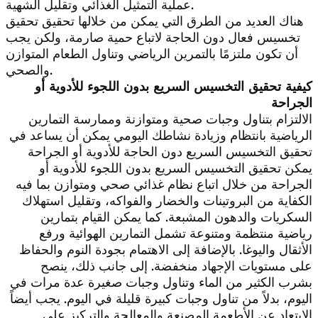
عملية التمثيل الغذائي وتقليل الشهية.
هناك العديد من الطرق التي يمكن من خلالها تحقيق تحقيق
تخسيس فعال دون الحاجة لاتباع حمية صارمة، ولكن يجب
أن تكون ملتزمًا بالتمرين الرياضي وتناول الطعام المتوازن
والصحي.
كيفية تحقيق التخسيس السريع بدون اللجوء للأدوية أو
الجراحة
الالتزام بتناول وجبات صحية ومتوازنة وممارسة التمارين
الرياضية بانتظام وزيادة نشاطك اليومي يمكن أن يساعد في
تحقيق التخسيس السريع دون الحاجة للأدوية أو الجراحة
يمكن تحقيق التخسيس السريع بدون اللجوء للأدوية أو
الجراحة من خلال اتباع نظام غذائي صحي ومتوازن بما فيه
الكفاية من البروتينات والخضار والفواكه، وتقليل استهلاك
السكريات والدهون المشبعة. كما يمكن القيام بتمارين
رياضية منتظمة ومتنوعة تشمل التمارين الهوائية ورفع
الأثقال واليوغا. بالإضافة إلى الاهتمام بجودة النوم والحفاظ
على مستويات الإجهاد منخفضة. إلى جانب ذلك، ينصح
بشرب الكثير من الماء وتناول وجبات صغيرة عدة مرات في
اليوم، بدلاً من تناول وجبات كبيرة قليلة في اليوم. يجب أيضاً
الابتعاد عن الأطعمة المصنعة والمعالجة والتركيز على