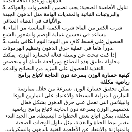
الدهون وزيادة اللياقة البدنية.
3. تناول الأطعمة الصحية: يجب تضمين الخضروات والفواكه
والبروتينات النباتية والمغذيات الهامة مثل الدهون الجيدة
والألياف في النظام الغذائي.
4. شرب الكثير من الماء: شرب الكمية المناسبة من الماء
يساعد في تحسين عملية الهضم والشعور بالشبع.
5. الحصول على قسط كافٍ من النوم: النوم الكافي يلعب
دوراً هاماً في عملية حرق الدهون وتنظيم الهرمونات.
إذا كنت تبحث عن وسيلة فعالة لخسارة الوزن، يمكنك
محاولة تطبيق هذه النصائح ومراجعة طبيبك أو متخصص
التغذية للحصول على المزيد من النصائح والدعم.
كيفية خسارة الوزن بسرعة دون الحاجة لاتباع برامج
رياضية مكلفة
يمكن تحقيق خسارة الوزن بسرعة من خلال ممارسة
التمارين المنزلية البسيطة والاعتماد على التمارين اليوغا
والبيلاتس التي تعمل على حرق الدهون بشكل فعال
لتخسيس الوزن بسرعة دون الحاجة لاتباع برامج رياضية
مكلفة، يمكن اتباع بعض الخطوات البسيطة. من الجيد البدء
بتغيير نمط الحياة والتغذية، مثل تناول الوجبات الصحية
والمتوازنة والابتعاد عن الأطعمة الغنية بالدهون والسكريات.