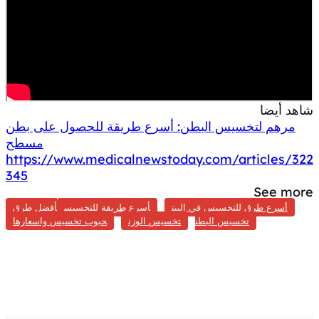
شاهد أيضا
مرهم لتخسيس البطن: أسرع طريقة للحصول على بطن
مسطح
https://www.medicalnewstoday.com/articles/322
345
See more
أسرع طرق للتخسيس في البيت
أسرع طريقة للتخسيس
أفضل طرق
تخسيس البطن
تخسيس الوزن
حبوب تخسيس واسعارها