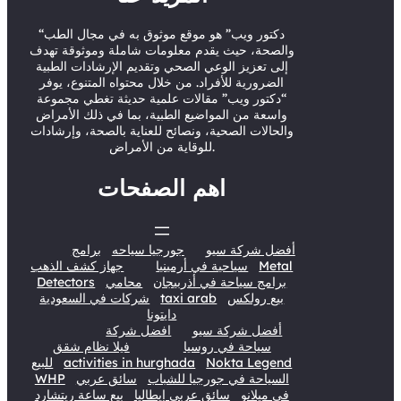
r
e
o
I
“دكتور ويب” هو موقع موثوق به في مجال الطب
k
n
والصحة، حيث يقدم معلومات شاملة وموثوقة تهدف
إلى تعزيز الوعي الصحي وتقديم الإرشادات الطبية
الضرورية للأفراد. من خلال محتواه المتنوع، يوفر
“دكتور ويب” مقالات علمية حديثة تغطي مجموعة
واسعة من المواضيع الطبية، بما في ذلك الأمراض
والحالات الصحية، ونصائح للعناية بالصحة، وإرشادات
للوقاية من الأمراض.
اهم الصفحات
أفضل شركة سيو
جورجيا سياحه
برامج
Metal
سياحية في أرمينيا
جهاز كشف الذهب
برامج سياحة في أذربيجان
محامي
Detectors
بيع رولكس
taxi arab
شركات في السعودية
دايتونا
أفضل شركة سيو
افضل شركة
سياحة في روسيا
فيلا نظام شقق
Nokta Legend
activities in hurghada
للبيع
السياحة في جورجيا للشباب
سائق عربي
WHP
في ميلانو
سائق عربي إيطاليا
بيع ساعة ريتشارد