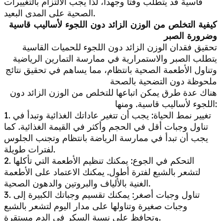
قاسية قد يتطلب وقتا وجهدا، لذا يجب الالتزام بالتغييرات
الصحية على المدى البعيد.
كيفية التخلص من الوزن الزائد دون اللجوء لأساليب قاسية
وضرورة الصبر
تحقيق فقدان الوزن الزائد دون اللجوء للحميات القاسية
يتطلب الصبر والاستمرارية في ممارسة التمارين الرياضية
وتناول الأطعمة الصحية بانتظام، مما يساهم في تحقيق نتائج
ملحوظة دون التضحية بالصحة
هناك عدة طرق يمكن اتباعها للتخلص من الوزن الزائد دون
اللجوء لأساليب قاسية. ومنها:
1. تغيير نمط الحياة: يجب أن تتغير عاداتك الغذائية وتبدأ في
تناول وجبات أقل في الحجم وأكثر في القيمة الغذائية. كما
يجب أن تبدأ في ممارسة الرياضة بانتظام وتجنب الجلوس
لفترات طويلة.
2. التحكم في الجوع: يمكنك تنظيم الأطعمة التي تأكلها
لتشعر بالشبع لفترة أطول. يمكنك الاعتماد على الأطعمة
الغنية بالألياف والبروتين والدهون الصحية.
3. تناول وجبات أصغر: يمكنك تقسيم وجباتك الكبيرة إلى
وجبات صغيرة وتناولها على مدار اليوم لتشعر بالشبع
وتحافظ على نسبة السكر في الدم مستقرة.