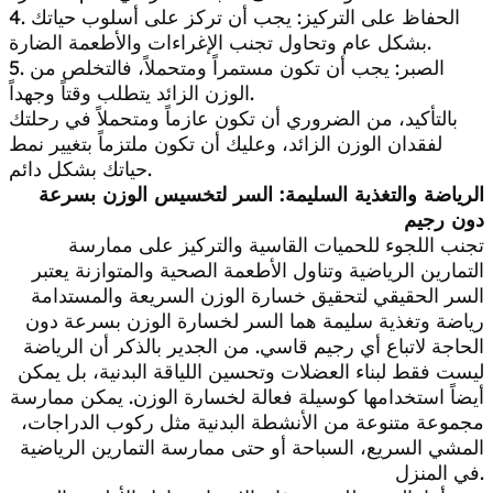
4. الحفاظ على التركيز: يجب أن تركز على أسلوب حياتك
بشكل عام وتحاول تجنب الإغراءات والأطعمة الضارة.
5. الصبر: يجب أن تكون مستمراً ومتحملاً، فالتخلص من
الوزن الزائد يتطلب وقتاً وجهداً.
بالتأكيد، من الضروري أن تكون عازماً ومتحملاً في رحلتك
لفقدان الوزن الزائد، وعليك أن تكون ملتزماً بتغيير نمط
حياتك بشكل دائم.
الرياضة والتغذية السليمة: السر لتخسيس الوزن بسرعة
دون رجيم
تجنب اللجوء للحميات القاسية والتركيز على ممارسة
التمارين الرياضية وتناول الأطعمة الصحية والمتوازنة يعتبر
السر الحقيقي لتحقيق خسارة الوزن السريعة والمستدامة
رياضة وتغذية سليمة هما السر لخسارة الوزن بسرعة دون
الحاجة لاتباع أي رجيم قاسي. من الجدير بالذكر أن الرياضة
ليست فقط لبناء العضلات وتحسين اللياقة البدنية، بل يمكن
أيضاً استخدامها كوسيلة فعالة لخسارة الوزن. يمكن ممارسة
مجموعة متنوعة من الأنشطة البدنية مثل ركوب الدراجات،
المشي السريع، السباحة أو حتى ممارسة التمارين الرياضية
في المنزل.