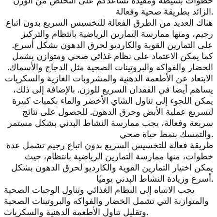
خطوات بسيطة ومفيدة تساعدكم على التخلص من الوزن
الزائد بطريقة صحية وفعالة.
هناك العديد من الطرق الفعالة للتخسيس السريع بدون اتباع
رجيم، ومنها ممارسة التمارين الرياضية بانتظام والتركيز
على التمارين القوية والكارديو لحرق الدهون بشكل أسرع.
كما يمكن الاعتماد على نظام غذائي صحي ومتوازن يشمل
الخضار والفواكه والبروتينات الصحية مثل الدجاج والأسماك.
الابتعاد عن الأطعمة الدهنية والمشروبات الغازية والسكريات
يساهم أيضا في الفقدان السريع للوزن. بالإضافة إلى ذلك،
يمكن اللجوء إلى تناول الشاي الأخضر والماء بكميات كبيرة
لتسريع عملية الأيض وحرق الدهون. للحصول على نتائج
سريعة وفعالة، يجب ممارسة النشاط البدني بشكل مستمر
والتمسك بنمط حياة صحي.
طريقة فعالة للتخسيس السريع بدون اتباع رجيم تشمل عدة
خطوات، منها ممارسة التمارين الرياضية بانتظام، حيث
يمكن اختيار التمارين القوية والكارديو لحرق الدهون بشكل
أسرع وزيادة النشاط البدني يوميًا.
يجب الانتباه إلى النظام الغذائي وتناول الوجبات الصحية
والمتوازنة التي تشمل الخضار والفواكه والبروتينات الصحية
وتقليل تناول الأطعمة الدهنية والسكريات.