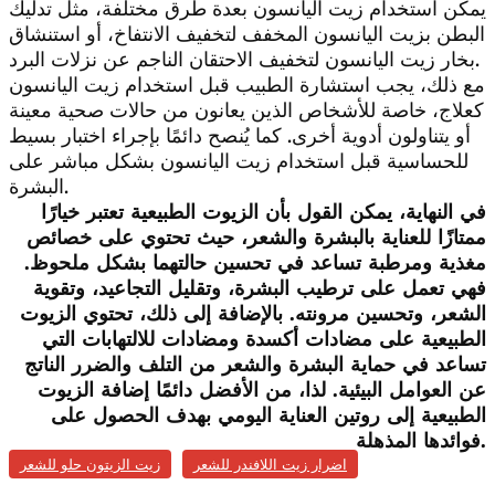
يمكن استخدام زيت اليانسون بعدة طرق مختلفة، مثل تدليك
البطن بزيت اليانسون المخفف لتخفيف الانتفاخ، أو استنشاق
بخار زيت اليانسون لتخفيف الاحتقان الناجم عن نزلات البرد.
مع ذلك، يجب استشارة الطبيب قبل استخدام زيت اليانسون
كعلاج، خاصة للأشخاص الذين يعانون من حالات صحية معينة
أو يتناولون أدوية أخرى. كما يُنصح دائمًا بإجراء اختبار بسيط
للحساسية قبل استخدام زيت اليانسون بشكل مباشر على
البشرة.
في النهاية، يمكن القول بأن الزيوت الطبيعية تعتبر خيارًا
ممتازًا للعناية بالبشرة والشعر، حيث تحتوي على خصائص
مغذية ومرطبة تساعد في تحسين حالتهما بشكل ملحوظ.
فهي تعمل على ترطيب البشرة، وتقليل التجاعيد، وتقوية
الشعر، وتحسين مرونته. بالإضافة إلى ذلك، تحتوي الزيوت
الطبيعية على مضادات أكسدة ومضادات للالتهابات التي
تساعد في حماية البشرة والشعر من التلف والضرر الناتج
عن العوامل البيئية. لذا، من الأفضل دائمًا إضافة الزيوت
الطبيعية إلى روتين العناية اليومي بهدف الحصول على
فوائدها المذهلة.
اضرار زيت اللافندر للشعر
زيت الزيتون حلو للشعر