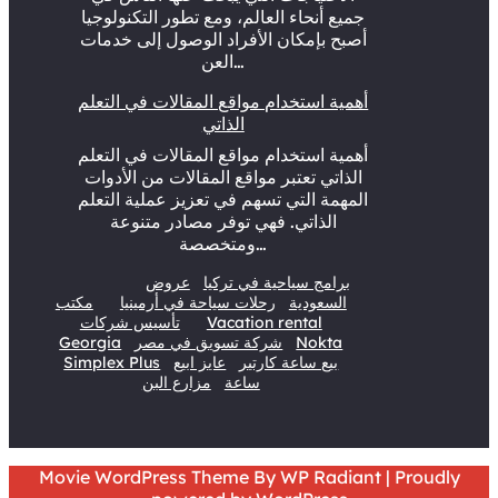
جميع أنحاء العالم، ومع تطور التكنولوجيا
أصبح بإمكان الأفراد الوصول إلى خدمات
العن…
أهمية استخدام مواقع المقالات في التعلم
الذاتي
أهمية استخدام مواقع المقالات في التعلم
الذاتي تعتبر مواقع المقالات من الأدوات
المهمة التي تسهم في تعزيز عملية التعلم
الذاتي. فهي توفر مصادر متنوعة
ومتخصصة…
برامج سياحية في تركيا
عروض
السعودية
رحلات سياحة في أرمينيا
مكتب
Vacation rental
تأسيس شركات
Nokta
شركة تسويق في مصر
Georgia
بيع ساعة كارتير
عايز ابيع
Simplex Plus
ساعة
مزارع البن
Movie WordPress Theme
By
WP Radiant
| Proudly