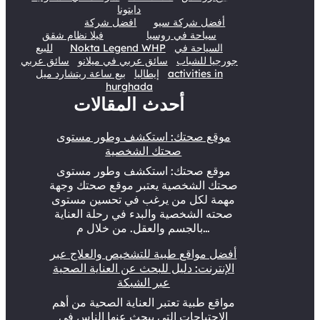
دايتونا
أفضل شركة سيو
افضل شركة
سياحة في روسيا
فيلا نظام شقق
السياحة في
Nokta Legend WHP
للبيع
جورجيا للشباب
سائق عربي في ميلانو
سائق عربي
activities in
إيطاليا
بيع ساعة ريتشارد ميل
hurghada
أحدث المقالات
موقع صحتك: استكشف وطور مستوى
صحتك الشخصية
موقع صحتك: استكشف وطور مستوى
صحتك الشخصية يعتبر موقع صحتك وجهة
مهمة لكل من يرغب في تحسين مستوى
صحته الشخصية والبدء في رحلة العناية
بالجسم والعقل. من خلال م…
أفضل مواقع طبية للتشخيص والعلاج عبر
الإنترنت: دليل للبحث عن العناية الصحية
عبر الشبكة
مواقع طبية تعتبر العناية الصحية من أهم
الاحتياجات التي يبحث عنها الناس في