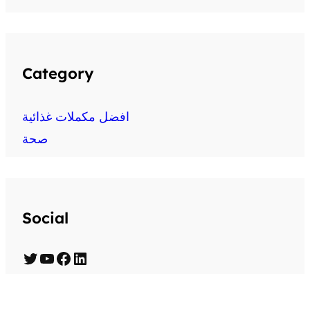
Category
افضل مكملات غذائية
صحة
Social
T
Y
F
L
w
o
a
i