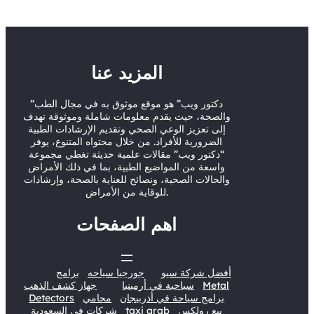
i
u
c
n
t
T
e
k
t
u
b
e
e
b
o
d
المزيد عنا
r
e
o
I
“دكتور ويب” هو موقع موثوق به في مجال الطب
k
n
والصحة، حيث يقدم معلومات شاملة وموثوقة تهدف
إلى تعزيز الوعي الصحي وتقديم الإرشادات الطبية
الضرورية للأفراد. من خلال محتواه المتنوع، يوفر
“دكتور ويب” مقالات علمية حديثة تغطي مجموعة
واسعة من المواضيع الطبية، بما في ذلك الأمراض
والحالات الصحية، ونصائح للعناية بالصحة، وإرشادات
للوقاية من الأمراض.
اهم الصفحات
أفضل شركة سيو
جورجيا سياحه
برامج
Metal
سياحية في أرمينيا
جهاز كشف الذهب
برامج سياحة في أذربيجان
محامي
Detectors
بيع رولكس
taxi arab
شركات في السعودية