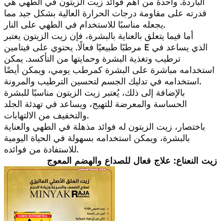
الباردة. واحدة من أهم فوائد زيت الزيتون في الطهي هي
قدرته على مقاومة درجات الحرارة العالية بشكل جيد مما
يجعله مناسبًا للاستخدام في الطهي على النار.
أما فيما يتعلق بالعناية بالبشرة، فإن زيت الزيتون يعتبر
مرطبًا طبيعيًا فعالًا. يحتوي على فيتامين E الذي يساعد في
ترطيب وتغذية البشرة وحمايتها من التأكسد. يمكن
استخدامه مباشرة على البشرة كمرطب يومي، ويمكن أيضًا
استخدامه في تدليك الجسم لتحسين الترطيب والمرونة.
بالإضافة إلى ذلك، يُعتبر زيت الزيتون مناسبًا للبشرة
الحساسة والمعرضة للتهيج، ويساعد في تهدئة الجلد
والتخفيف من الالتهابات.
باختصار، زيت الزيتون له فوائد مذهلة في الطهي والعناية
بالبشرة، ويمكن استخدامه بسهولة في الحياة اليومية
للاستفادة من فوائده.
زيت النعناع: علاج فعال للصداع والهضم المعوج