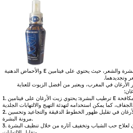
زيت الآرغان يعتبر مصدراً ممتازاً للترطيب والتغذية للبشرة والشعر، حيث يحتوي على فيتامين E والأحماض الدهنية
ر وتجديدهما.
لأرغان في المغرب، ويعتبر من أفضل الزيوت للعناية
ان:
1. ترطيب البشرة: يحتوي زيت الأرغان على فيتامين E وأحماض دهنية مفيدة تساعد في ترطيب البشرة ومكافحة
ئة التهيج والالتهابات الجلدية.
2. مكافحة علامات التقدم في السن: يساعد زيت الأرغان في تقليل ظهور الخطوط الدقيقة والتجاعيد وتحسين
مرونة البشرة.
3. علاج حب الشباب: يمكن استخدام زيت الأرغان لعلاج حب الشباب وتخفيف آثاره من خلال تنظيف البشرة
وتقليل الالتهابات.