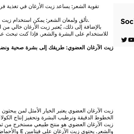
5. تألق ولمعان الشعر: يمكن استخدام زيت الأرغان كمستحضر تجميلي لإضفاء لمعان وتألق على الشعر.
Soc
بالإضافة إلى ذلك، يُعتبر زيت الأرغان خالي من المو
للاستخدام على البشرة والشعر. فإذا كنت تبحث
T
Y
زيت الآرغان العضوي: طريقك إلى بشرة صحية ونض
w
o
i
u
t
T
t
u
e
b
r
e
زيت الآرغان العضوي يعتبر الخيار الأمثل لمن يبحثو
الخطوط الدقيقة وترطيب البشرة وتحفيز إنتاج الكولا
زيت الآرغان العضوي هو منتج طبيعي مستخرج من ثمار
والشعر. يحتوي 