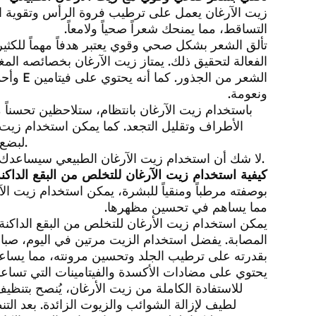
زيت الآرغان يعمل على ترطيب فروة الرأس وتقوية ا
التساقط، مما يمنحك شعراً صحياً ولامعاً.
تألق الشعر بشكل صحي وقوي يعتبر هدفاً مهماً للكثي
الفعالة لتحقيق ذلك. يمتاز زيت الآرغان بخصائصه الم
الشعر من
ونعومة.
باستخدام زيت الآرغان بانتظام، ستلاحظين تحسنا
الأطراف وتقليل التجعد. كما يمكن استخدام زي
لبضع ساعات قبل غسله، للحصول على ترطيب عميق وتغذية قوية.
لا شك أن استخدام زيت الآرغان الطبيعي سيساعدك على الحصول على شعر صحي وقوي ينبض بالحيوية والجمال.
كيفية استخدام زيت الآرغان للتخلص من البقع الداكن
بوصفته مرطباً ومنقياً للبشرة، يمكن استخدام زيت الآ
مما يساهم في تحسين مظهرها.
يمكن استخدام زيت الأرغان للتخلص من البقع الداكن
المصابة. يفضل استخدام الزيت مرتين في اليوم، صباحا
بقدرته على ترطيب الجلد وتحسين مرونته، مما يساعد ع
يحتوي على مضادات الأكسدة والفيتامينات التي تساعد
للاستفادة الكاملة من زيت الأرغان، يُنصح بتنظ
لطيف لإزالة الشوائب والزيوت الزائدة. بعد ا