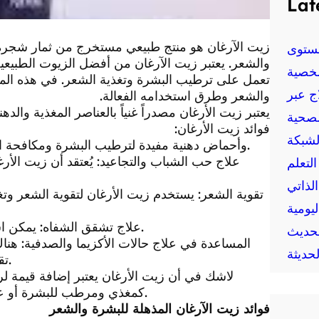
Lat
زيت الآرغان هو منتج طبيعي مستخرج من ثمار شجرة ال
ستوى
والشعر. يعتبر زيت الآرغان من أفضل الزيوت الطبيعية 
خصية
تعمل على ترطيب البشرة وتغذية الشعر. في هذه المق
ج عبر
والشعر وطرق استخدامه الفعالة.
يعتبر زيت الأرغان مصدراً غنياً بالعناصر المغذية والد
لصحية
فوائد زيت الأرغان:
لشبكة
1. ترطيب البشرة: يحتوي زيت الأرغان على فيتامين E وأحماض دهنية مفيدة لترطيب البشرة ومكافحة الجفاف.
لتعلم
الذاتي
يومية
4. علاج تشقق الشفاه: يمكن استخدام زيت الأرغان لترطيب الشفاه الجافة وعلاج تشققها.
حديث
حديثة
تقليل الالتهاب وتهدئة البشرة المصابة بحالات الأكزيما والصدفية.
لاشك في أن زيت الأرغان يعتبر إضافة قيمة ل
كمغذي ومرطب للبشرة أو عن طريق إضافته إلى منتجات العناية بالبشرة والشعر المعتادة.
فوائد زيت الآرغان المذهلة للبشرة والشعر