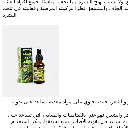
جلد الجاف والمتشقق نظرًا لتركيبته المرطبة وفعاليته في تنعيم
البشرة.
 والشعر، حيث يحتوي على مواد مغذية تساعد على تقوية
افر والشعر. فهو غني بالفيتامينات والمعادن التي تساعد على
ة تساعد في تقوية الأظافر ومنع تشققها. يمكن استخدام
أظافر لتحسين قوتها ومظهرها. كما يعمل زيت الجونسون