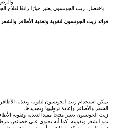
والرضع. ولا يسبب تهيج البشرة مما يجعله مناسبًا لجميع أفراد العائلة.
باختصار، زيت الجونسون يعتبر خيارًا رائعًا لعلاج ال
فوائد زيت الجونسون لتقوية وتغذية الأظافر والشعر
يمكن استخدام زيت الجونسون لتقوية وتغذية الأظافر
الشعر والأظافر وإعادة ترطيبها وتجديدها.
زيت الجونسون يعتبر منتجاً مفيداً لتغذية وتقوية الأظ
نمو الشعر وتقويته، كما أنه يحتوي على خصائص مرطب
زيت الجونسون كزيت للشعر أو وضعه مباشرة على ال