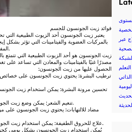
Lat
ستوى
فوائد زيت الجونسون للجسم
خصية
يعتبر زيت الجونسون أحد الزيوت الطبيعية التي تحمل
ج عبر
بالمركبات العضوية والفيتامينات التي تؤثر بشكل 
لصحية
المفيد على الجسم والصحة، بالإضافة إلى طرق استخدامه الفعالة.
زيت الجونسون هو أحد الزيوت الطبيعية التي تتمتع بال
لشبكة
مصدرًا غنيًا بالفيتامينات والمعادن التي تساعد على 
لتعلم
الحصول عليها من زيت الجونسون:
الذاتي
يومية
حديث
3. تنعيم الشعر: يمكن وضع زيت الجونسون على الشعر لتنعيمه وترطيبه ومكافحة تقصف الشعر.
حديثة
5. علاج للحروق الطفيفة: يمكن استخدام زيت الجونسون لتهدئة وتسكين البشرة بعد التعرض للحروق الطفيفة.
يُمكن استخدام زيت الجونسون بشكل يومي كجزء 