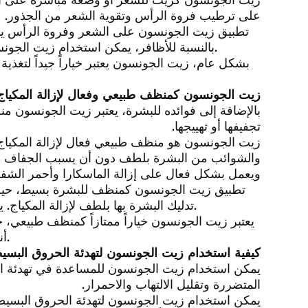
على ترطيب فروة الرأس وتقوية الشعر من الجذور.
تطبيق زيت الجونسون على الشعر وفروة الرأس يم
بالنسبة للأظافر، يمكن استخدام زيت الجونسون لترطيبها وتقويتها، مما يساعد في تقليل تكسرها وتشققها.
بشكل عام، زيت الجونسون يعتبر خياراً جيداً لتغذ
زيت الجونسون كمنظف طبيعي وفعال لإزالة المكياج
بالإضافة إلى فوائده للبشرة، يعتبر زيت الجونسون منظف
تجفيفها أو تهييجها.
زيت الجونسون هو منظف طبيعي فعال لإزالة المكياج
والشوائب من البشرة بلطف دون أن يسبب الجفاف أو ال
ويعمل بشكل فعال على إزالة الماسكارا وأحمر الشفا
تطبيق زيت الجونسون كمنظف للبشرة بسيط، حيث
تدليك البشرة بها بلطف لإزالة المكياج. يمكن بعد ذلك غسل الوجه بالماء الفاتر لإزالة الزيت والشوائب.
يعتبر زيت الجونسون خياراً ممتازاً كمنظف طبيعي،
أنه مناسب لجميع أنواع البشرة، حتى البشرة الحساسة والجافة.
كيفية استخدام زيت الجونسون لتهدئة الحروق البسي
يمكن استخدام زيت الجونسون للمساعدة في تهدئة ا
المتضررة وتقليل الالتهاب والاحمرار.
يمكن استخدام زيت الجونسون لتهدئة الحروق البسي