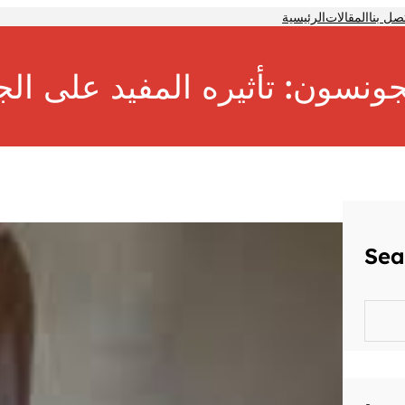
صل بنا
المقالات
الرئيسية
جونسون: تأثيره المفيد على ا
Sea
S
e
a
r
c
h