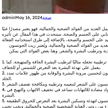
صحة
May 16, 2024
admin
 العديد من الفوائد الصحية والجمالية. فهو يعتبر مصدرًا غنيًا
إيجابي على الجسم والصحة. سنتحدث في هذا المقال عن تأثيره
عديد من الفوائد الصحية والجمالية. ويُعتبر زيت الجونسون
تغذية وترطيب البشرة والشعر. وهنا بعض الفوائد التي يمكن
1. ترطيب البشرة: يحتوي زيت الجونسون على خصائص ترطيبية تجعله مثاليًا لترطيب البشرة الجافة والمتهيجة. كما
يعمل على تهدئة البشرة بعد التعرض للشمس أو للجفاف.
2. تحسين مرونة البشرة: يمكن استخدام زيت الجونسون لتحسين مرونة البشرة والوقاية من ظهور علامات تمدد
الجلد.
4. مضاد للالتهابات: يحتوي زيت الجونسون على مواد مضادة للالتهابات تساعد في تخفيف الالتهاب والتهيج في
البشرة.
من روتين العناية الشخصية الصحية والجمالية. ويجب تجنب