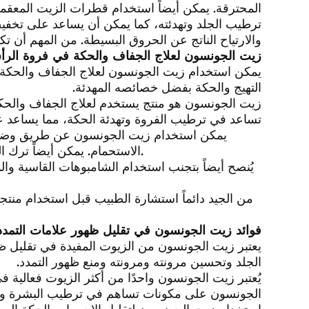
المحترقة. يمكن أيضاً استخدام قطرات الزيت المعق
ترطيب الجلد وتهدئته، كما يمكن أن يساعد على تخفيف 
والارتياح الناتج عن الحروق البسيطة. من المهم أن
زيت الجونسون لعلاج الجفاف والحكة في فروة الر
يمكن استخدام زيت الجونسون لعلاج الجفاف والحكة
التهيج والحكة بفضل خصائصه المهدئة.
زيت الجونسون هو منتج يستخدم لعلاج الجفاف والحك
تساعد في ترطيب الفروة وتهدئة الحكة، مما يساعد 
يمكن استخدام زيت الجونسون عن طريق وضع ق
الاستحمام. يمكن أيضاً ترك الزيت على الشعر والفروة لبعض الوقت قبل غسله بشكل جيد.
يُنصح أيضاً بتجنب استخدام الشامبوهات القاسية وا
من الجيد دائماً استشارة الطبيب قبل استخدام منت
فوائد زيت الجونسون في تقليل ظهور علامات التمدد
يعتبر زيت الجونسون من الزيوت المفيدة في تقليل 
الجلد وتحسين مرونته ومرونته ومنع ظهور التمدد.
يُعتبر زيت الجونسون واحدًا من أكثر الزيوت فعالية 
الجونسون على مكونات تساهم في ترطيب البشرة وتح