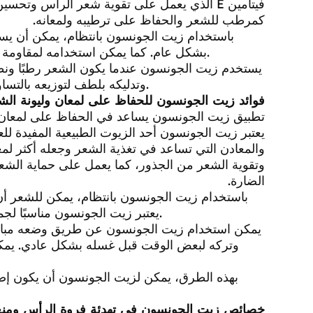
فيتامين E الذي يعمل على تقوية شعر الرأس وت
كمرطب للشعر والحفاظ على ترطيبه ولمعانه.
باستخدام زيت الجونسون بانتظام، يمكن أن ي
بشكل عام. كما يمكن استخدامه لمقاومة جفاف الشعر وتقصفه، مما يجعل الشعر يبدو أكثر صحة وقوة.
يستخدم زيت الجونسون عندما يكون الشعر رطبًا ونظ
وتدليكه بلطف لتوزيعه بالتساوي على الشعر. يترك الزيت لبعض الوقت قبل غسله بالشامبو.
فوائد زيت الجونسون للحفاظ على لمعان وليونة الش
تطبيق زيت الجونسون يساعد في الحفاظ على لمعان الش
يعتبر زيت الجونسون أحد الزيوت الطبيعية المفيدة للع
والمعادن التي تساعد في تغذية الشعر وجعله أكثر ل
وتقوية الشعر من الجذور، كما يعمل على حماية الشعر 
الضارة.
باستخدام زيت الجونسون بانتظام، يمكن للشعر أن 
يعتبر زيت الجونسون مناسبًا لجميع أنواع الشعر، بما في ذلك الشعر الجاف والمتضرر والدهني.
يمكن استخدام زيت الجونسون عن طريق وضعه مباشر
وتركه لبعض الوقت قبل غسله بشكل عادي. يمكن 
بهذه الطرق، يمكن لزيت الجونسون أن يكون إضاف
خصائص زيت الجونسون في تهدئة فروة الرأس ومنع 