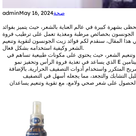
صحة
May 16, 2024
admin
حظى بشهرة كبيرة في عالم العناية بالشعر، حيث يتميز بفوائد
يت الجونسون بخصائص مرطبة ومغذية تعمل على ترطيب فروة
هذا المقال، سنقدم لكم فوائد زيت الجونسون لتقوية وتنعيم
الشعر وكيفية استخدامه بشكل فعال.
ة وتنعيم الشعر، حيث يحتوي على مكونات طبيعية تساهم في
ترطيب الشعر وتقويته. يحتوي زيت الجونسون على فيتامين E الذي يساعد في تغذية فروة الرأس وتحفيز نمو
ريح المتكرر واستخدام أدوات التصفيف الحرارية. بالإضافة
يل التشابك والتجعد، مما يجعله أسهل في التصفيف
 الحصول على شعر صحي ولامع، مع تقوية وتنعيم يساعدان