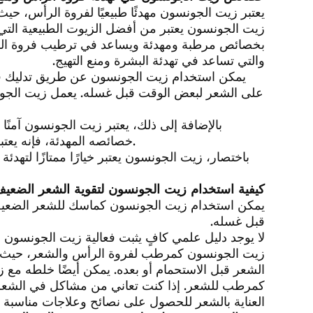
يعتبر زيت الجونسون مهدئًا طبيعيًا لفروة الرأس، حيث
زيت الجونسون يعتبر من أفضل الزيوت الطبيعية التي ت
بخصائص مرطبة ومهدئة ويساعد في ترطيب فروة الرأ
والتي تساعد في تهدئة البشرة ومنع التهيج.
يمكن استخدام زيت الجونسون عن طريق تدليك فرو
على الشعر لبعض الوقت قبل غسله. يعمل زيت الجونس
بالإضافة إلى ذلك، يعتبر زيت الجونسون آمنًا
خصائصه المهدئة، فإنه يعتبر خيارًا مثاليًا للأشخاص الذين يعانون من تهيج الفروة أو الحكة.
باختصار، زيت الجونسون يعتبر خيارًا ممتازًا لتهد
كيفية استخدام زيت الجونسون لتقوية الشعر الضعيف
يمكن استخدام زيت الجونسون كماسك للشعر الضعيف و
قبل غسله.
لا يوجد دليل علمي كافٍ يثبت فعالية زيت الجونسون 
زيت الجونسون كمرطب لفروة الرأس والشعر، حيث ي
الشعر قبل الاستحمام أو بعده. يمكن أيضًا خلطه مع ز
كمرطب للشعر. إذا كنت تعاني من مشاكل في الشع
العناية بالشعر للحصول على نصائح وعلاجات مناسبة و