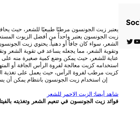
Soc
يعتبر زيت الجونسون مرطبًا طبيعيًا للشعر، حيث يح
زيت الجونسون يعتبر واحداً من أفضل الزيوت المستخدم
الشعر، سواء كان جافاً أو دهنياً. يحتوي زيت الجو
T
Y
وتقوية الشعر، مما يجعله يساعد في تقوية الشعر وت
w
o
عناية للشعر، حيث يمكن وضع كمية صغيرة منه على ال
i
u
استخدامه كزيت معالجة لفروة الرأس الجافة أو المته
كزيت مرطب لفروة الرأس، حيث يعمل على تغذية الجذ
t
T
إن استخدام زيت الجونسون بانتظام يمكن أن يساع
t
u
شاهد أيضا: الزيت الاحمر للشعر
e
b
فوائد زيت الجونسون في تنعيم الشعر وتغذيته بالفيتا
r
e