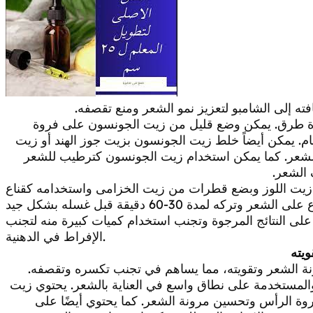
 إلى الشامبو لتعزيز نمو الشعر ومنع تقصفه.
دة طرق. يمكن وضع قليل من زيت الجونسون على فروة
5-10 دقائق قبل الاستحمام. يمكن أيضاً خلط زيت الجونسون بزيت جوز الهند أو زيت
 الشعر. كما يمكن استخدام زيت الجونسون كترطيب للشعر
الشعر.
زيت اللوز وبضع قطرات من زيت الخزامى واستخدامه كقناع
ى النتائج المرجوة وتجنب استخدام كميات كبيرة منه لتجنب
الإفراط في الدهنية.
يته
ة الشعر وتقويته، مما يساهم في تجنب تكسره وتقصفه.
والمستخدمة على نطاق واسع في العناية بالشعر. يحتوي زيت
ة الرأس وتحسين مرونة الشعر. كما يحتوي أيضًا على