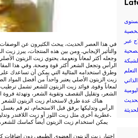
Lat
ستوى
خصية
ج عبر
في هذا العصر الحديث، يبحث الكثيرون عن الوصفات ال
لصحية
والتأثير الإيجابي. ومن بين هذه المنتجات، يبرز زيت
وجعله أكثر لمعاناً ونعومة. يحتوي زيت الزيتون الأصلي
لشبكة
الرأس وتجعل الشعر أكثر قوة وصحة. وفي هذا المقا
لتعلم
وطرق استخدامه المثالية التي يمكن أن تساعدك على
زيت الزيتون الأصلي يعتبر واحداً من أفضل المواد ال
الذاتي
لمعاناً وقوة. فوائد زيت الزيتون للشعر تشمل ترطي
يومية
الشعر، وتقليل التقصف وتقوية الشعر، وتهدئة فروة ا
حديث
هناك عدة طرق لاستخدام زيت الزيتون للشعر ب
الرأس وتدليكها برفق قبل الاستحمام، ثم قم بغس
حديثة
عطرية أخرى مثل زيت اللوز أو زيت اللافندر وتدليك فروة الرأس بهذا الخليط وتركه لبعض الوقت قبل الشطف.
اختيار زيت الزيتون العضوي الطبيعي دون إضافات 