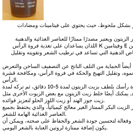
ر بشكل ملحوظ، حيث يحتوي على فيتامينات ومضادات
يتون ويعتبر مصدرًا ممتازًا للعناصر الغذائية والدهنية
المفيدة لصحة الشعر. يحتوي زيت الزيتون على فيتامين E وفيتامين K اللذان يساعدان على تغذية فروة الرأس
ماض الدهنية التي تساعد في ترطيب الشعر وتقويته وتقليل
يضاً الحماية من التلف الناتج عن التصفيف الساخن والتعرض
وه، وتقليل التهيج والحكة في فروة الرأس، ومكافحة قشرة
الرأس.
للاستفادة من فوائد زيت الزيتون، يمكنك تدليك فروة رأسك بلطف بزيت الزيتون لمدة 5-10 دقائق، ثم تركه لمدة
. يمكنك أيضًا خلط زيت الزيتون مع بعض الزيوت الأخرى مثل
زيت جوز الهند أو زيت اللوز الحلو لتعزيز فوائده.
لزيت البكر الممتاز الغير معالج كيميائياً، والذي يحتفظ بجميع
العناصر الغذائية الهامة للشعر.
ية وفعالة لتحسين جودة الشعر والحفاظ على صحته، ويمكن أن
يكون إضافة ممتازة لروتين العناية بالشعر اليومي.