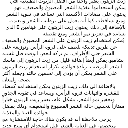
زيت الزيتون يعتبر واحداً من أفضل الزيوت الطبيعية التي
يمكن استخدامها لتغذية الشعر المصبوغ والضعيف. فهو
يحتوي على مضادات الأكسدة التي تساعد في تقوية الشعر
ومنع تساقطه، كما أنه يعمل على ترطيب الشعر وتنعيمه.
بالإضافة إلى ذلك، يحتوي زيت الزيتون على فيتامين E الذي
يساعد في تعزيز نمو الشعر ومنع تقصفه.
يُمكن استخدام زيت الزيتون على الشعر المصبوغ والضعيف
عن طريق تدليكه بلطف على فروة الرأس وتوزيعه على
الشعر حتى الأطراف، ثم تركه لبعض الوقت قبل غسله
بشامبو. يمكن أيضاً إضافة قليل من زيت الزيتون إلى ماسك
الشعر المرطب لزيادة فوائده. تكرار استخدام زيت الزيتون
على الشعر يمكن أن يؤدي إلى تحسين حالته وجعله أكثر
صحة ولمعان.
بالاضافة الى ذلك، زيت الزيتون يمكن استخدامه كمضاد
للقشرة والتهابات فروة الرأس، ويساعد في تقوية الجذور
وتحفيز نمو الشعر. بشكل عام، يعتبر زيت الزيتون خياراً
ممتازاً لتحسين حالة الشعر المصبوغ والضعيف، وذلك بفضل
فوائده الغنية والمغذية.
يرجى ملاحظة أنه قد يكون هناك حاجة للاستشارة مع
متخصص في العناية بالشعر قبل استخدام أي منتج جديد