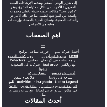
إلى تعزيز الوعي الصحي وتقديم الإرشادات الطبية
الضرورية للأفراد. من خلال محتواه المتنوع، يوفر
“دكتور ويب” مقالات علمية حديثة تغطي مجموعة
واسعة من المواضيع الطبية، بما في ذلك الأمراض
والحالات الصحية، ونصائح للعناية بالصحة، وإرشادات
للوقاية من الأمراض.
اهم الصفحات
أفضل شركة سيو
جورجيا سياحه
برامج
Metal
سياحية في أرمينيا
جهاز كشف الذهب
برامج سياحة في أذربيجان
محامي
Detectors
بيع رولكس
taxi arab
شركات في السعودية
دايتونا
أفضل شركة سيو
افضل شركة
سياحة في روسيا
فيلا نظام شقق
Nokta Legend
activities in hurghada
للبيع
السياحة في جورجيا للشباب
سائق عربي
WHP
في ميلانو
سائق عربي إيطاليا
بيع ساعة ريتشارد
ميل
أحدث المقالات