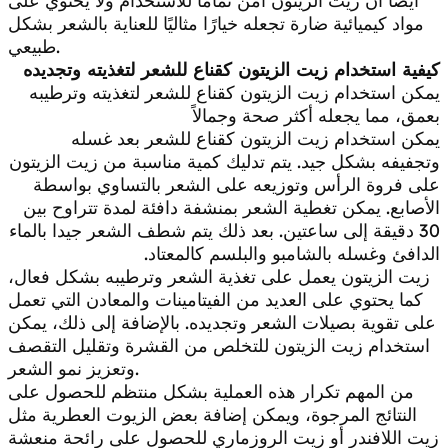
أيضًا أن زيت الزيتون آمن تمامًا للاستخدام ولا يحتوي على
مواد كيميائية ضارة تجعله خيارًا مثاليًا للعناية بالشعر بشكل
طبيعي.
كيفية استخدام زيت الزيتون كقناع للشعر لتغذيته وتجديده
يمكن استخدام زيت الزيتون كقناع للشعر لتغذيته وترطيبه
بعمق، مما يجعله أكثر صحة وجمالاً
يمكن استخدام زيت الزيتون كقناع للشعر بعد غسله
وتجفيفه بشكل جيد. يتم تدليك كمية مناسبة من زيت الزيتون
على فروة الرأس وتوزيعه على الشعر بالتساوي بواسطة
الأصابع. يمكن تغطية الشعر بمنشفة دافئة لمدة تتراوح بين
30 دقيقة إلى ساعتين. بعد ذلك يتم شطف الشعر جيدا بالماء
الدافئ وغسله بالشامبو والبلسم كالمعتاد.
زيت الزيتون يعمل على تغذية الشعر وترطيبه بشكل فعال،
كما يحتوي على العديد من الفيتامينات والمعادن التي تعمل
على تقوية بصيلات الشعر وتجديده. بالإضافة إلى ذلك، يمكن
استخدام زيت الزيتون للتخلص من القشرة وتقليل التقصف
وتعزيز نمو الشعر.
من المهم تكرار هذه العملية بشكل منتظم للحصول على
النتائج المرجوة، ويمكن إضافة بعض الزيوت العطرية مثل
زيت اللافندر أو زيت الروزماري للحصول على رائحة منعشة