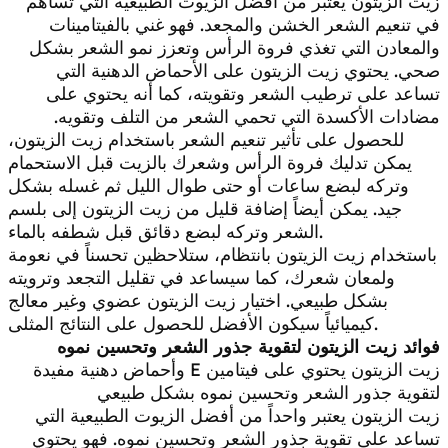
زيت الزيتون يعتبر من أفضل الزيوت الطبيعية التي تساهم
في تنعيم الشعر الخشن والمجعد. فهو غني بالفيتامينات
والمعادن التي تغذي فروة الرأس وتعزز نمو الشعر بشكل
صحي. يحتوي زيت الزيتون على الأحماض الدهنية التي
تساعد على ترطيب الشعر وتقويته، كما أنه يحتوي على
مضادات الأكسدة التي تحمي الشعر من التلف وتقويه.
للحصول على تأثير تنعيم الشعر باستخدام زيت الزيتون،
يمكن تدليك فروة الرأس وشعرك بالزيت قبل الاستحمام
وتركه لبضع ساعات أو حتى طوال الليل ثم غسله بشكل
جيد. يمكن أيضاً إضافة قليل من زيت الزيتون إلى بلسم
الشعر وتركه لبضع دقائق قبل شطفه بالماء.
باستخدام زيت الزيتون بانتظام، ستلاحظين تحسناً في نعومة
ولمعان شعرك، كما سيساعد في تقليل التجعد وترويته
بشكل طبيعي. اختيار زيت الزيتون عضوي وغير معالج
كيميائياً سيكون الأفضل للحصول على النتائج المثلى.
فوائد زيت الزيتون لتقوية جذور الشعر وتحسين نموه
زيت الزيتون يحتوي على فيتامين E وأحماض دهنية مفيدة
لتقوية جذور الشعر وتحسين نموه بشكل طبيعي
زيت الزيتون يعتبر واحداً من أفضل الزيوت الطبيعية التي
تساعد على تقوية جذور الشعر وتحسين نموه. فهو يحتوي