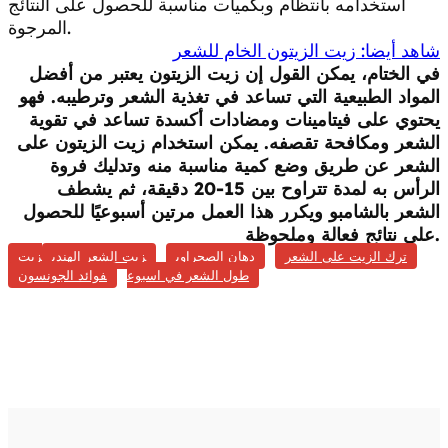
استخدامه بانتظام وبكميات مناسبة للحصول على النتائج
المرجوة.
شاهد أيضا: زيت الزيتون الخام للشعر
في الختام، يمكن القول إن زيت الزيتون يعتبر من أفضل
المواد الطبيعية التي تساعد في تغذية الشعر وترطيبه. فهو
يحتوي على فيتامينات ومضادات أكسدة تساعد في تقوية
الشعر ومكافحة تقصفه. يمكن استخدام زيت الزيتون على
الشعر عن طريق وضع كمية مناسبة منه وتدليك فروة
الرأس به لمدة تتراوح بين 15-20 دقيقة، ثم يشطف
الشعر بالشامبو ويكرر هذا العمل مرتين أسبوعيًا للحصول
على نتائج فعالة وملحوظة.
ترك الزيت على الشعر
دهان الصحراوي
زيت الشعر الهندي
زيت
طول الشعر في اسبوع
فوائد الجونسون