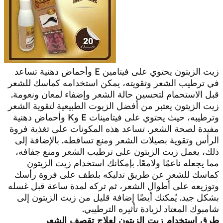
زيت الزيتون يحتوي على فيتامين E وأحماض دهنية تساعد
في ترطيب الشعر وتقويته، يمكن استخدامه كماسك للشعر
قبل الاستحمام لتحسين حالة الشعر وإضفاء لمعان ونعومة.
زيت الزيتون يعتبر من أفضل الزيوت الطبيعية لتقوية الشعر
وترطيبه، حيث يحتوي على فيتامينات E وK وأحماض دهنية
مفيدة لصحة الشعر. تساعد هذه المكونات على تغذية فروة
الرأس وتقوية بصيلات الشعر ومنع تساقطه. بالإضافة إلى
ذلك، يعمل زيت الزيتون على ترطيب الشعر ومنع جفافه،
مما يجعله ناعمًا ولامعًا. بإمكانك استخدام زيت الزيتون
كماسك للشعر عن طريق تدليكه بلطف على فروة رأسك
وتوزيعه على أطوال الشعر، ثم تركه لمدة ساعة قبل غسله
بشكل جيد. يُمكنك أيضًا إضافة قليل من زيت الزيتون إلى
شامبوك المعتاد لزيادة تأثيره الترطيبي.
طرق استخدام زيت الزيتون لعلاج تقصف الشعر