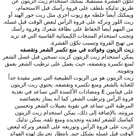
تكوّن القشرة مستقبلاً. يمكنك استخدام زيت الزيتون عن
طريق تدليكه بلطف على فروة رأسك قبل الاستحمام،
ويمكنك أيضاً خلطه مع زيوت أخرى مثل زيت جوز الهند أو
زيت اللوز وتركه على فروة الرأس لبعض الوقت قبل غسله.
من المهم أيضاً الحفاظ على نظافة شعرك وفروة رأسك
وتجنب استخدام المنتجات الكيميائية القاسية التي قد تزيد
من تهيج الفروة وتسبب تكوّن القشرة.
زيت الزيتون وفوائده في منع تكسر الشعر وتقصفه
يمكن استخدام زيت الزيتون كزيت تسخين قبل غسل الشعر
لمنع تكسره وتقصفه، حيث يعمل على ترطيب الشعر بعمق
وتقويته.
زيت الزيتون هو من الزيوت الطبيعية التي تعتبر مفيدة جداً
للعناية بالشعر ومنع تكسره وتقصفه. يحتوي زيت الزيتون
على فيتامين E ومضادات الأكسدة التي تساعد في تغذية
فروة الرأس وترطيب الشعر. كما أنه يمتاز بخصائصه
المرطبة التي تساعد في تقوية بصيلات الشعر وتحسين
مرونته. بالإضافة إلى ذلك، يمكن استخدام زيت الزيتون
كماسك للشعر لتغذيته وتجديده ومنع تلفه. يمكن تدليك
الزيت على فروة الرأس وتوزيعه على الشعر وتركه لبعض
الوقت قبل غسله بشكل جيد. بانتظار تجربتك لهذه الفوائد