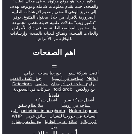
“دكتور ويب” هو موقع موثوق به في مجال الطب
k
n
والصحة، حيث يقدم معلومات شاملة وموثوقة تهدف
إلى تعزيز الوعي الصحي وتقديم الإرشادات الطبية
الضرورية للأفراد. من خلال محتواه المتنوع، يوفر
“دكتور ويب” مقالات علمية حديثة تغطي مجموعة
واسعة من المواضيع الطبية، بما في ذلك الأمراض
والحالات الصحية، ونصائح للعناية بالصحة، وإرشادات
للوقاية من الأمراض.
اهم الصفحات
أفضل شركة سيو
جورجيا سياحه
برامج
Metal
سياحية في أرمينيا
جهاز كشف الذهب
برامج سياحة في أذربيجان
محامي
Detectors
بيع رولكس
taxi arab
شركات في السعودية
دايتونا
أفضل شركة سيو
افضل شركة
سياحة في روسيا
فيلا نظام شقق
Nokta Legend
activities in hurghada
للبيع
السياحة في جورجيا للشباب
سائق عربي
WHP
في ميلانو
سائق عربي إيطاليا
بيع ساعة ريتشارد
ميل