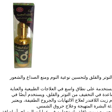
توتر والقلق ولتحسين نوعية النوم ومنع الصداع والشعور
مستخدمة على نطاق واسع في العلاجات الطبيعية والعناية
اعدة في التخفيف من التوتر والقلق، ويستخدم أيضًا في
زيت اللافندر لعلاج الالتهابات والجروح الطفيفة، ويعتبر
تهدئة البشرة المتهيجة وعلاج حروق الشمس.
جه مع زيوت ناقلة واستخدامه في عمليات المساج، أو إضافة