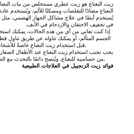
زيت النعناع هو زيت عطري مستخلص من نبات النعناع، 
النعناع مضادًا للتقلصات ومسكنًا للألم، ويُستخدم عاد
يُستخدم أيضًا في علاج مشاكل الجهاز الهضمي، مثل اض
في تخفيف الاحتقان والازدحام في الأنف.
إذا كنت تعاني من أي من هذه الحالات، يمكنك استخد
الجسم المتألم، أو يمكنك تناوله عن طريق تناول ق
قبل استخدام زيت النعناع خاصةً للأشخاص الذين يعانون من حالات طبية معينة أو يتناولون أدوية أخرى.
يجب تجنب استخدام زيت النعناع عند الأطفال الصغار
من حساسية للنعناع. ويُنصح دائمًا بالتحدث مع الطبيب قبل البدء في استخدام أي زيوت عطرية لأغراض علاجية.
فوائد زيت الزنجبيل في العلاجات الطبيعية