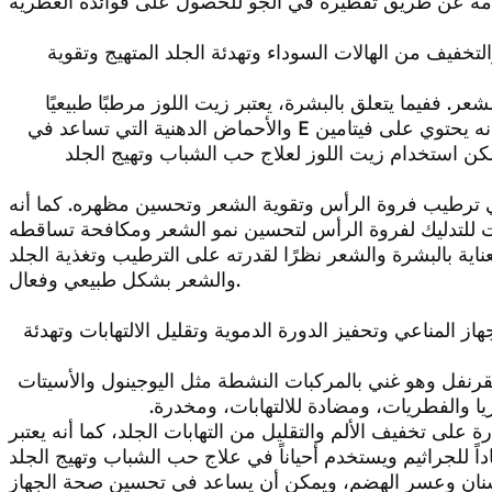
خفيف من الهالات السوداء وتهدئة الجلد المتهيج وتقوية
شعر. ففيما يتعلق بالبشرة، يعتبر زيت اللوز مرطبًا طبيعيًا
يمتصه الجلد بسهولة دون ترك أي ملمس دهني. كما أنه يحتوي على فيتامين E والأحماض الدهنية التي تساعد في
كن استخدام زيت اللوز لعلاج حب الشباب وتهيج الجلد
في ترطيب فروة الرأس وتقوية الشعر وتحسين مظهره. كما أنه
لعناية بالبشرة والشعر نظرًا لقدرته على الترطيب وتغذية الجلد
والشعر بشكل طبيعي وفعال.
ز المناعي وتحفيز الدورة الدموية وتقليل الالتهابات وتهدئة
فل وهو غني بالمركبات النشطة مثل اليوجينول والأسيتات
ا والفطريات، ومضادة للالتهابات، ومخدرة.
 على تخفيف الألم والتقليل من التهابات الجلد، كما أنه يعتبر
الأسنان وعسر الهضم، ويمكن أن يساعد في تحسين صحة الجهاز