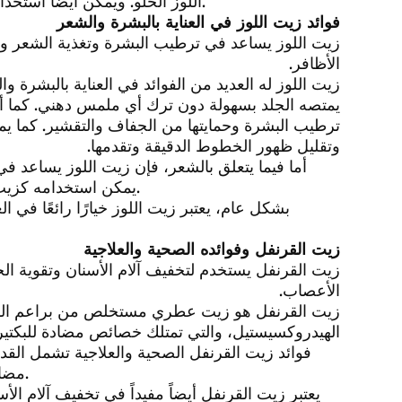
اللوز الحلو. ويمكن أيضًا استخدامه عن طريق تقطيره في الجو للحصول على فوائده العطرية.
فوائد زيت اللوز في العناية بالبشرة والشعر
زيت اللوز يساعد في ترطيب البشرة وتغذية الشعر والت
الأظافر.
زيت اللوز له العديد من الفوائد في العناية بالبشرة وال
ترطيب البشرة وحمايتها من الجفاف والتقشير. كما يم
وتقليل ظهور الخطوط الدقيقة وتقدمها.
أما فيما يتعلق بالشعر، فإن زيت اللوز يساعد 
يمكن استخدامه كزيت للتدليك لفروة الرأس لتحسين نمو الشعر ومكافحة تساقطه.
بشكل عام، يعتبر زيت اللوز خيارًا رائعًا في ا
زيت القرنفل وفوائده الصحية والعلاجية
زيت القرنفل يستخدم لتخفيف آلام الأسنان وتقوية الجها
الأعصاب.
زيت القرنفل هو زيت عطري مستخلص من براعم القرن
الهيدروكسيستيل، والتي تمتلك خصائص مضادة للبكتيري
فوائد زيت القرنفل الصحية والعلاجية تشمل القدرة
مضاداً للجراثيم ويستخدم أحياناً في علاج حب الشباب وتهيج الجلد.
يعتبر زيت القرنفل أيضاً مفيداً في تخفيف آلام 