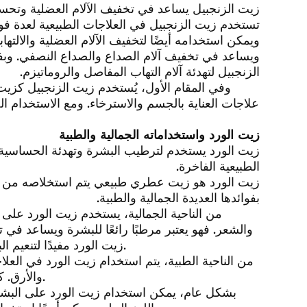
زيت الزنجبيل يساعد في تخفيف الآلام العضلية وتحسي
تستخدم زيت الزنجبيل في العلاجات الطبيعية لعدة فوائ
ويمكن استخدامه أيضًا لتخفيف الآلام العضلية والالتها
ويساعد في تخفيف آلام الصداع والصداع النصفي. وب
الزنجبيل لتهدئة آلام التهاب المفاصل والروماتيزم.
وفي المقام الأول، يُستخدم زيت الزنجبيل كزي
علاجات العناية بالجسم والاسترخاء. ومع الاستخدام ا
زيت الورد واستخداماته الجمالية والطبية
زيت الورد يستخدم لترطيب البشرة وتهدئة الحساسية و
الطبيعية الفاخرة.
زيت الورد هو زيت عطري طبيعي يتم استخلاصه من زهو
بفوائدها العديدة الجمالية والطبية.
من الناحية الجمالية، يستخدم زيت الورد عل
والشعر. فهو يعتبر مرطبًا رائعًا للبشرة ويساعد في ت
زيت الورد مفيدًا لتنعيم البشرة وتحسين مرونتها وتقليل ظهور علامات التقدم في السن.
من الناحية الطبية، يتم استخدام زيت الورد في العل
والأرق. كما يعتبر زيت الورد مضادًا للالتهابات وله فوائد مضادة للبكتيريا.
بشكل عام، يمكن استخدام زيت الورد على البشرة