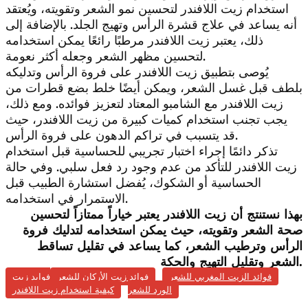
استخدام زيت اللافندر لتحسين نمو الشعر وتقويته، ويُعتقد
أنه يساعد في علاج قشرة الرأس وتهيج الجلد. بالإضافة إلى
ذلك، يعتبر زيت اللافندر مرطبًا رائعًا يمكن استخدامه
لتحسين مظهر الشعر وجعله أكثر نعومة.
يُوصى بتطبيق زيت اللافندر على فروة الرأس وتدليكه
بلطف قبل غسل الشعر، ويمكن أيضًا خلط بضع قطرات من
زيت اللافندر مع الشامبو المعتاد لتعزيز فوائده. ومع ذلك،
يجب تجنب استخدام كميات كبيرة من زيت اللافندر، حيث
قد يتسبب في تراكم الدهون على فروة الرأس.
تذكر دائمًا إجراء اختبار تجريبي للحساسية قبل استخدام
زيت اللافندر للتأكد من عدم وجود رد فعل سلبي. وفي حالة
الحساسية أو الشكوك، يُفضل استشارة الطبيب قبل
الاستمرار في استخدامه.
بهذا نستنتج أن زيت اللافندر يعتبر خياراً ممتازاً لتحسين
صحة الشعر وتقويته، حيث يمكن استخدامه لتدليك فروة
الرأس وترطيب الشعر، كما يساعد في تقليل تساقط
الشعر وتقليل التهيج والحكة.
فوائد الزيت المغربي للشعر
فوائد زيت الأركان للشعر
فوايد زيت
الورد للشعر
كيفية استخدام زيت اللافندر