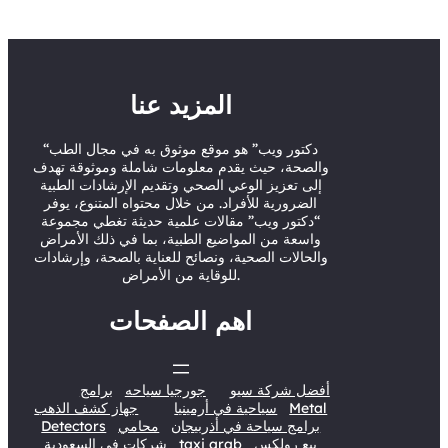
i
u
c
n
t
T
e
k
t
u
b
e
e
b
o
d
المزيد عنا
r
e
o
I
“دكتور ويب” هو موقع موثوق به في مجال الطب
k
n
والصحة، حيث يقدم معلومات شاملة وموثوقة تهدف
إلى تعزيز الوعي الصحي وتقديم الإرشادات الطبية
الضرورية للأفراد. من خلال محتواه المتنوع، يوفر
“دكتور ويب” مقالات علمية حديثة تغطي مجموعة
واسعة من المواضيع الطبية، بما في ذلك الأمراض
والحالات الصحية، ونصائح للعناية بالصحة، وإرشادات
للوقاية من الأمراض.
اهم الصفحات
أفضل شركة سيو
جورجيا سياحه
برامج
Metal
سياحية في أرمينيا
جهاز كشف الذهب
برامج سياحة في أذربيجان
محامي
Detectors
بيع رولكس
taxi arab
شركات في السعودية