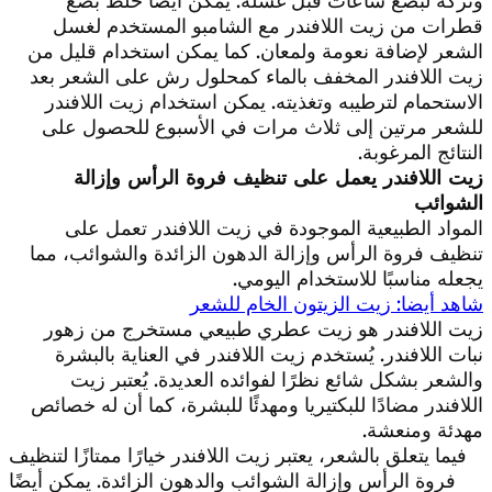
وتركه لبضع ساعات قبل غسله. يمكن أيضاً خلط بضع
قطرات من زيت اللافندر مع الشامبو المستخدم لغسل
الشعر لإضافة نعومة ولمعان. كما يمكن استخدام قليل من
زيت اللافندر المخفف بالماء كمحلول رش على الشعر بعد
الاستحمام لترطيبه وتغذيته. يمكن استخدام زيت اللافندر
للشعر مرتين إلى ثلاث مرات في الأسبوع للحصول على
النتائج المرغوبة.
زيت اللافندر يعمل على تنظيف فروة الرأس وإزالة
الشوائب
المواد الطبيعية الموجودة في زيت اللافندر تعمل على
تنظيف فروة الرأس وإزالة الدهون الزائدة والشوائب، مما
يجعله مناسبًا للاستخدام اليومي.
شاهد أيضا: زيت الزيتون الخام للشعر
زيت اللافندر هو زيت عطري طبيعي مستخرج من زهور
نبات اللافندر. يُستخدم زيت اللافندر في العناية بالبشرة
والشعر بشكل شائع نظرًا لفوائده العديدة. يُعتبر زيت
اللافندر مضادًا للبكتيريا ومهدئًا للبشرة، كما أن له خصائص
مهدئة ومنعشة.
فيما يتعلق بالشعر، يعتبر زيت اللافندر خيارًا ممتازًا لتنظيف
فروة الرأس وإزالة الشوائب والدهون الزائدة. يمكن أيضًا