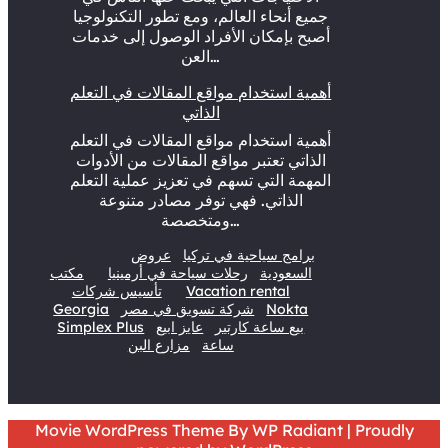
جميع أنحاء العالم، ومع تطور التكنولوجيا
أصبح بإمكان الأفراد الوصول إلى خدمات
العن…
أهمية استخدام مواقع المقالات في التعلم
الذاتي
أهمية استخدام مواقع المقالات في التعلم
الذاتي تعتبر مواقع المقالات من الأدوات
المهمة التي تسهم في تعزيز عملية التعلم
الذاتي. فهي توفر مصادر متنوعة
ومتخصصة…
برامج سياحية في تركيا
عروض
السعودية
رحلات سياحة في أرمينيا
مكتب
Vacation rental
تأسيس شركات
Nokta
شركة تسويق في مصر
Georgia
بيع ساعة كارتير
عايز ابيع
Simplex Plus
ساعة
مزارع البن
Movie WordPress Theme
By
WP Radiant
| Proudly