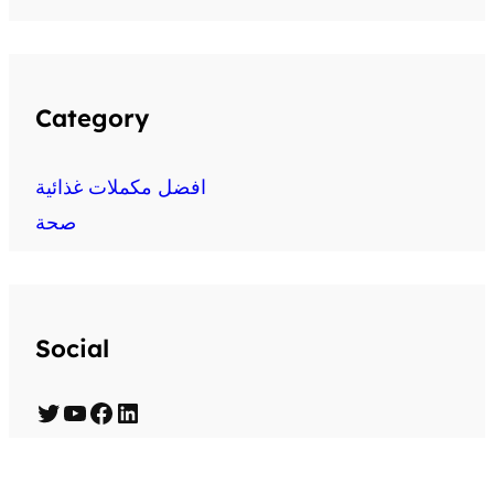
Category
افضل مكملات غذائية
صحة
Social
T
Y
F
L
w
o
a
i