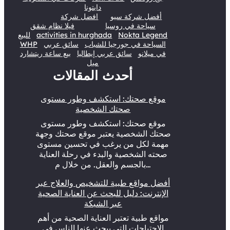
دايتونا
أفضل شركة سيو
افضل شركة
سياحة في روسيا
فيلا نظام شقق
Nokta Legend
activities in hurghada
للبيع
السياحة في جورجيا للشباب
سائق عربي
WHP
في ميلانو
سائق عربي إيطاليا
بيع ساعة ريتشارد
ميل
أحدث المقالات
موقع صحتك: استكشف وطور مستوى
صحتك الشخصية
موقع صحتك: استكشف وطور مستوى
صحتك الشخصية يعتبر موقع صحتك وجهة
مهمة لكل من يرغب في تحسين مستوى
صحته الشخصية والبدء في رحلة العناية
بالجسم والعقل. من خلال م…
أفضل مواقع طبية للتشخيص والعلاج عبر
الإنترنت: دليل للبحث عن العناية الصحية
عبر الشبكة
مواقع طبية تعتبر العناية الصحية من أهم
الاحتياجات التي يبحث عنها الناس في