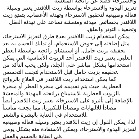
والاسترخاء فضلاً عن رائحته المنعشة
تعزيز الهدوء والاسترخاء بواسطة زيت اللافندر يعتبر وسيلة
فعالة وطبيعية لتحقيق الاسترخاء وتهدئة الأعصاب. يتمتع زيت
اللافندر بخصائص مهدئة ومنعشة تساعد على تهدئة العقل
وتخفيف التوتر والقلق.
يمكن استخدام زيت اللافندر بعدة طرق لتعزيز الاسترخاء،
مثل إضافته إلى حوض الاستحمام، أو تدليك الجسم به بعد
تخفيفه بزيت حامل، أو استنشاق رائحته بواسطة العطر
العلبي. يعتبر زيت اللافندر أحد الزيوت الأساسية التي يمكن
استخدامها بشكل مباشر على الجلد، ولكن يجب التأكد من
تخفيفه بزيت حامل قبل الاستخدام لتجنب التحسس.
كما يمكن استخدام زيت اللافندر في العلاج بالروائح
العطرية، حيث يتم تقديمه في مبخرة العطر أو مبخرة
الزيوت العطرية للاستمتاع برائحته المهدئة والمنعشة.
بالإضافة إلى تأثيره على الاسترخاء، يعتبر زيت اللافندر أيضاً
مضاداً للالتهابات ومضاداً للبكتيريا، مما يجعله مناسباً
للاستخدام في العناية بالبشرة والشعر.
لذا، يمكن القول إن زيت اللافندر يعتبر وسيلة فعالة وطبيعية
لتعزيز الهدوء والاسترخاء، ويمكن الاستفادة منه بشكل يومي
في العناية بالجسم والعقل.