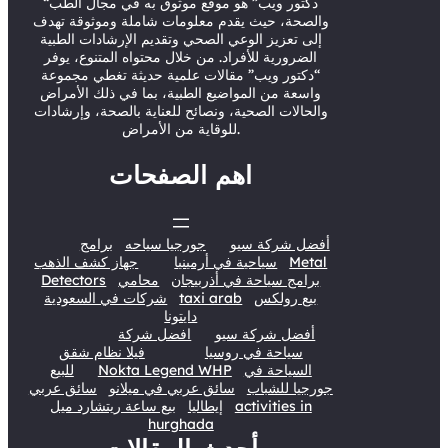
“دكتور ويب” هو موقع موثوق به في مجال الطب
k
n
والصحة، حيث يقدم معلومات شاملة وموثوقة تهدف
إلى تعزيز الوعي الصحي وتقديم الإرشادات الطبية
الضرورية للأفراد. من خلال محتواه المتنوع، يوفر
“دكتور ويب” مقالات علمية حديثة تغطي مجموعة
واسعة من المواضيع الطبية، بما في ذلك الأمراض
والحالات الصحية، ونصائح للعناية بالصحة، وإرشادات
للوقاية من الأمراض.
اهم الصفحات
أفضل شركة سيو
جورجيا سياحه
برامج
Metal
سياحية في أرمينيا
جهاز كشف الذهب
برامج سياحة في أذربيجان
محامي
Detectors
بيع رولكس
taxi arab
شركات في السعودية
دايتونا
أفضل شركة سيو
افضل شركة
سياحة في روسيا
فيلا نظام شقق
السياحة في
Nokta Legend WHP
للبيع
جورجيا للشباب
سائق عربي في ميلانو
سائق عربي
activities in
إيطاليا
بيع ساعة ريتشارد ميل
hurghada