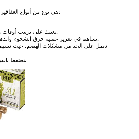
كبسولات a1 هي نوع من أنواع العقاقير التي تساعد في إنقاص الوزن عن طريق ما يلي:
تمنحك شعوراً
تعينك على ترتيب أوقات وجباتك اليومية وضبطها وفقاً لخطتك الصحية والبدنية.
تساهم في تعزيز عملية حرق الشحوم والدهون، وتعزز بصورة فعّالة من الأداء والبدني والرياضي.
تعمل على الحد من مشكلات الهضم، حيث تسهم 
تحتفظ بالفيتامينات الأساسية للجسم بواسطة عناصرها الطبيعية.