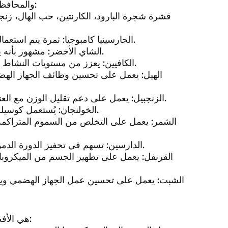
والمحافظة على صحة الجسم الجيدة ومن بين هذه المكوّنات نج ما يلي:
قشرة شجرة البارود، الكارنتين، حب الهال، زنجبي
الجارسينيا كامبوجيا: ثمرة يتم استعمالها لكبح أو تقليل الشعور بالجوع وتعزيز سرعة احتراق الدهون.
الشاي الأخضر: مشهور بأنه يساعد على تنشيط عمليات الأيض ويعزز عمل الجهاز الهضمي.
الكافيين: يعزز من مستويات النشاط والتأهب الذهني وكذلك يسهم في تعزيز عملية احتراق الدهون.
الهيل: يعمل على تحسين وظائف الجهاز الهضم
الزنجبيل: يعمل على دعم تقليل الوزن مع العناية بجودة صحتك، وذلك بتعزيز عمل نظام المناعة في الجسم.
الخولنجان: يُستعمل كوسيلة للحماية ضد الغازات التي تتكون في المعدة والجهاز الهضمي.
الشمر: يعمل على التخلص من السموم المتراكمة
الدارسين: تسهم في تحفيز الدورة الدموية وتساعد في خفض الوزن وتعديل مستويات الجلوكوز بالدم.
القرنفل: يعمل على تطهير الجسم من الميكروبا
الشبت: يعمل على تحسين عمل الجهاز الهضمي وينقي
تعتبر حبوب التخسيس التركية a1 هي الأفضل لعدة أسباب منها ما يلي: