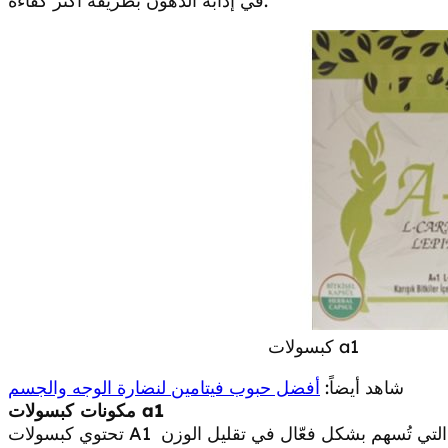
في إذابة الدهون بطريقة أكثر كفاءة.
كبسولات a1
شاهد أيضاً:
أفضل حبوب فيتامين لنضارة الوجه والجسم
كبسولات a1
مكونات
لتي تُسهم بشكل فعّال في تقليل الوزن
تحتوي