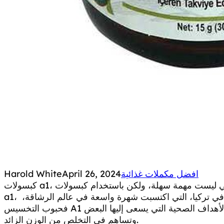
افضل مكملات غذائية
April 26, 2024
Harold White
كبسولات a1، التخلص من البدانة أو السمنة وتحقيق الوزن المثالي ليست مهمة سهلة، ولكن باستخدام كبسولات
a1، نصبح أمام واحدة من أفضل حبوب التخسيس في تركيا، التي اكتسبت شهرة واسعة في عالم الرشاقة،
فحبوب التخسيس A1 تُعتبر من المنتجات الفعّالة التي تساعد على تحقيق الأهداف الصحية التي يسعى إليها البعض
وتساهم في التخلص من الوزن الزائد.