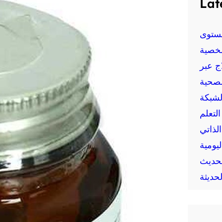
Lat
ستوى
خصية
ج عبر
لصحية
لشبكة
لتعلم
الذاتي
يومية
حديث
حديثة