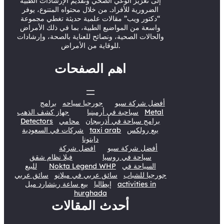
k
n
إلى تعزيز الوعي الصحي وتقديم الإرشادات الطبية
الضرورية للأفراد. من خلال محتواه المتنوع، يوفر
“دكتور ويب” مقالات علمية حديثة تغطي مجموعة
واسعة من المواضيع الطبية، بما في ذلك الأمراض
والحالات الصحية، ونصائح للعناية بالصحة، وإرشادات
للوقاية من الأمراض.
اهم الصفحات
أفضل شركة سيو
جورجيا سياحه
برامج
Metal
سياحية في أرمينيا
جهاز كشف الذهب
برامج سياحة في أذربيجان
محامي
Detectors
بيع رولكس
taxi arab
شركات في السعودية
دايتونا
أفضل شركة سيو
افضل شركة
سياحة في روسيا
فيلا نظام شقق
السياحة في
Nokta Legend WHP
للبيع
جورجيا للشباب
سائق عربي في ميلانو
سائق عربي
activities in
إيطاليا
بيع ساعة ريتشارد ميل
hurghada
أحدث المقالات