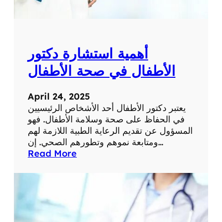
ض
ت
ى
:
و
ت
ا
ق
ل
أهمية استشارة دكتور
ن
م
ي
الأطفال في صحة الأطفال
ه
ا
ت
ت
م
April 24, 2025
و
ي
يعتبر دكتور الأطفال أحد الأشخاص الرئيسيين
أ
ن
في الحفاظ على صحة وسلامة الأطفال. فهو
س
ب
المسؤول عن تقديم الرعاية الطبية اللازمة لهم
ر
ا
ومتابعة نموهم وتطورهم الصحي. إن…
ا
ل
:
Read More
ر
ص
أ
و
ح
ه
ا
ة
م
ج
ي
ب
ة
م
ا