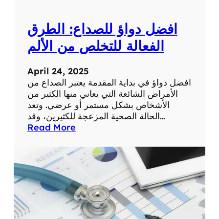
ي
ح
ة
ي
ب
افضل دواؤ للصداع: الطرق
ة
ش
ف
الفعالة للتخلص من الألم
ك
ي
ل
ح
ص
April 24, 2025
ي
ح
افضل دواؤ في بداية المقدمة يعتبر الصداع من
ا
ي
الأمراض الشائعة التي يعاني منها الكثير من
ة
ح
الأشخاص بشكل مستمر أو عرضي. وتعد
ا
الحالة الصحية المزعجة للكثيرين، وقد…
ل
:
Read More
م
ا
و
ف
ا
ض
ط
ل
ن
د
ا
و
ل
ا
ع
ؤ