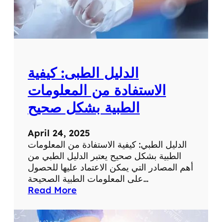
ط
ي
ب
ة
ي
ل
ة
ت
ن
ا
الدليل الطبى: كيفية
و
ل
الاستفادة من المعلومات
ا
الطبية بشكل صحيح
ل
أ
ط
April 24, 2025
ع
الدليل الطبي: كيفية الاستفادة من المعلومات
م
الطبية بشكل صحيح يعتبر الدليل الطبي من
ة
أهم المصادر التي يمكن الاعتماد عليها للحصول
ا
على المعلومات الطبية الصحيحة…
ل
:
Read More
ط
ا
ب
ل