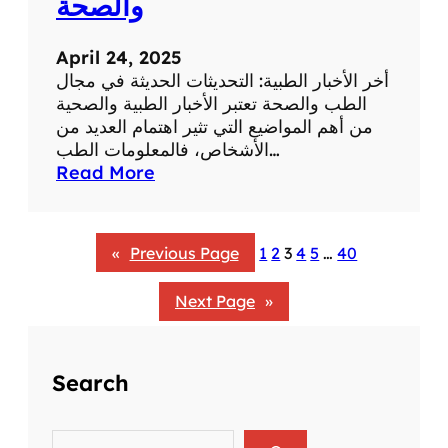
والصحة
ف
ي
ع
April 24, 2025
ل
أخر الأخبار الطبية: التحديثات الحديثة في مجال
ا
الطب والصحة تعتبر الأخبار الطبية والصحية
ج
من أهم المواضيع التي تثير اهتمام العديد من
ا
الأشخاص، فالمعلومات الطب…
ل
:
Read More
أ
آ
م
خ
ر
ر
«
Previous Page
1
2
3
4
5
…
40
ا
ا
ض
ل
Next Page
»
أ
خ
ب
ا
Search
ر
ا
S
ل