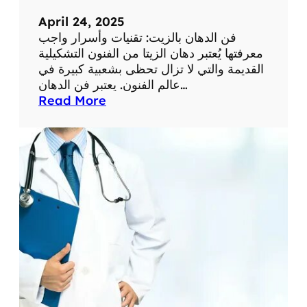
ن
April 24, 2025
ا
فن الدهان بالزيت: تقنيات وأسرار واجب
ل
معرفتها يُعتبر دهان الزيتا من الفنون التشكيلية
ط
القديمة والتي لا تزال تحظى بشعبية كبيرة في
ب
عالم الفنون. يعتبر فن الدهان…
ي
:
Read More
:
ف
د
ن
ل
ا
ي
ل
ل
د
ش
ه
ا
ا
م
ن
ل
ب
ل
ا
ل
ل
م
ز
ر
ي