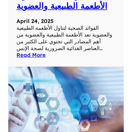
و
الأطعمة الطبيعية والعضوية
ا
س
April 24, 2025
ت
الفوائد الصحية لتناول الأطعمة الطبيعية
خ
والعضوية تعد الأطعمة الطبيعية والعضوية من
د
أهم المصادر التي تحتوي على الكثير من
ا
العناصر الغذائية الضرورية لصحة الإنس…
م
:
Read More
ا
ا
ت
ل
ل
ف
ل
و
أ
ا
ع
ئ
ش
د
ا
ا
ب
ل
ا
ص
ل
ح