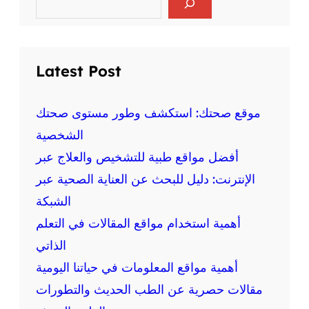
e
ط
a
ب
r
c
ي
h
ة
Latest Post
:
ا
ل
موقع صحتك: استكشف وطور مستوى صحتك
ت
الشخصية
ح
أفضل مواقع طبية للتشخيص والعلاج عبر
د
ي
الإنترنت: دليل للبحث عن العناية الصحية عبر
ث
الشبكة
ا
ت
أهمية استخدام مواقع المقالات في التعلم
ا
الذاتي
ل
أهمية مواقع المعلومات في حياتنا اليومية
ح
د
مقالات حصرية عن الطب الحديث والتطورات
ي