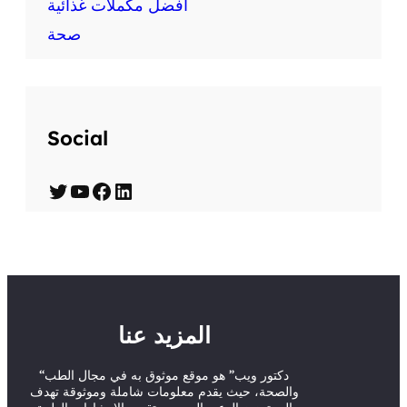
افضل مكملات غذائية
صحة
Social
T
Y
F
L
w
o
a
i
i
u
c
n
t
T
e
k
t
u
b
e
المزيد عنا
e
b
o
d
r
e
o
I
“دكتور ويب” هو موقع موثوق به في مجال الطب
والصحة، حيث يقدم معلومات شاملة وموثوقة تهدف