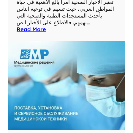
تعتبر الاخبار الصحية أمراً بالغ الأهمية في حياة
ف
المواطن العربي، حيث تسهم في توعية الناس
ا
بأحدث المستجدات الطبية والصحية التي
د
تهمهم. فالاطلاع على الأخبار الص…
ة
:
Read More
م
أ
ن
ه
ا
م
ل
ي
م
ة
ع
ا
ل
ل
و
ا
م
خ
ا
ب
ت
ا
ا
ر
ل
ا
ط
ل
ب
ص