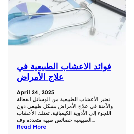
ر
ل
ب
ل
ي
ص
د
ا
ع
:
ا
ل
فوائد الاعشاب الطبيعية في
ط
ر
علاج الأمراض
ق
ا
April 24, 2025
ل
تعتبر الأعشاب الطبيعية من الوسائل الفعالة
ف
والآمنة في علاج الأمراض بشكل طبيعي دون
ع
اللجوء إلى الأدوية الكيميائية. تمتلك الأعشاب
ا
الطبيعية خصائص طبية متعددة وف…
ل
:
Read More
ة
ف