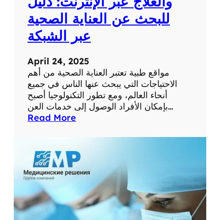
والعلاج عبر الإنترنت: دليل
م
للبحث عن العناية الصحية
س
ت
عبر الشبكة
و
ى
April 24, 2025
ص
مواقع طبية تعتبر العناية الصحية من أهم
ح
الاحتياجات التي يبحث عنها الناس في جميع
ت
أنحاء العالم، ومع تطور التكنولوجيا أصبح
ك
بإمكان الأفراد الوصول إلى خدمات العن…
ا
:
Read More
ل
أ
ش
ف
خ
ض
ص
ل
ي
م
ة
و
ا
ق
ع