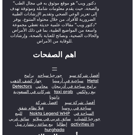
r
e
o
I
“دكتور ويب” هو موقع موثوق به في مجال الطب
والصحة، حيث يقدم معلومات شاملة وموثوقة تهدف
k
n
إلى تعزيز الوعي الصحي وتقديم الإرشادات الطبية
الضرورية للأفراد. من خلال محتواه المتنوع، يوفر
“دكتور ويب” مقالات علمية حديثة تغطي مجموعة
واسعة من المواضيع الطبية، بما في ذلك الأمراض
والحالات الصحية، ونصائح للعناية بالصحة، وإرشادات
للوقاية من الأمراض.
اهم الصفحات
أفضل شركة سيو
جورجيا سياحه
برامج
Metal
سياحية في أرمينيا
جهاز كشف الذهب
برامج سياحة في أذربيجان
محامي
Detectors
بيع رولكس
taxi arab
شركات في السعودية
دايتونا
أفضل شركة سيو
افضل شركة
سياحة في روسيا
فيلا نظام شقق
السياحة في
Nokta Legend WHP
للبيع
جورجيا للشباب
سائق عربي في ميلانو
سائق عربي
activities in
إيطاليا
بيع ساعة ريتشارد ميل
hurghada