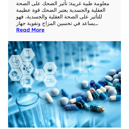
ع
معلومة طبية غريبة: تأثير الضحك على الصحة
ل
العقلية والجسدية يعتبر الضحك قوة عظيمة
و
للتأثير على الصحة العقلية والجسدية، فهو
م
يساعد في تحسين المزاج وتقوية جهاز…
ا
:
Read More
ت
م
ط
ع
ب
ل
ي
و
ة
م
م
ة
ف
ط
ي
ب
د
ي
ة
ة
غ
ر
ي
ب
ة