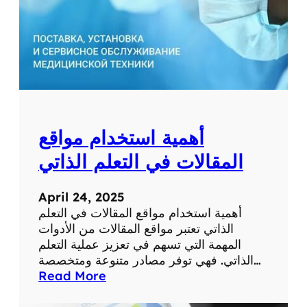
ط
ب
ي
ة
ل
ل
ت
ش
أهمية استخدام مواقع
خ
ي
المقالات في التعلم الذاتي
ص
و
April 24, 2025
ا
أهمية استخدام مواقع المقالات في التعلم
ل
الذاتي تعتبر مواقع المقالات من الأدوات
ع
المهمة التي تسهم في تعزيز عملية التعلم
ل
الذاتي. فهي توفر مصادر متنوعة ومتخصصة…
ا
:
Read More
ج
أ
ع
ه