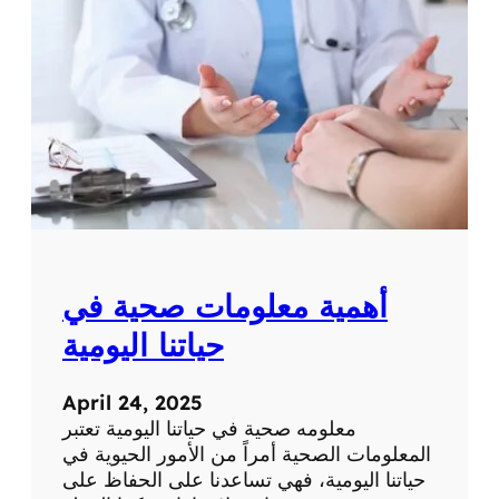
ة
ت
ح
ص
ر
ي
ة
ع
ن
ا
ل
ط
ب
أهمية معلومات صحية في
ا
ل
حياتنا اليومية
ح
د
April 24, 2025
ي
معلومه صحية في حياتنا اليومية تعتبر
ث
المعلومات الصحية أمراً من الأمور الحيوية في
و
حياتنا اليومية، فهي تساعدنا على الحفاظ على
ا