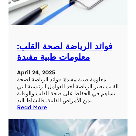
م
ع
ل
و
م
ة
فوائد الرياضة لصحة القلب:
ط
ب
معلومات طبية مفيدة
ي
ة
April 24, 2025
ه
معلومة طبية مفيدة: فوائد الرياضة لصحة
ا
القلب تعتبر الرياضة أحد العوامل الرئيسية التي
م
تساهم في الحفاظ على صحة القلب والوقاية
ة
من الأمراض القلبية. فالنشاط البد…
:
Read More
ف
و
ا
ئ