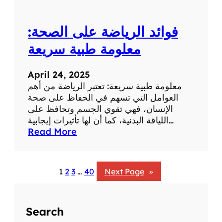
:
ت
فوائد الرياضة على الصحة:
أ
ث
معلومة طبية سريعة
ي
ر
April 24, 2025
ا
معلومة طبية سريعة: تعتبر الرياضة من أهم
ل
العوامل التي تسهم في الحفاظ على صحة
ض
الإنسان، فهي تقوي الجسم وتحافظ على
ح
اللياقة البدنية، كما أن لها تأثيرات إيجابية…
ك
:
Read More
ع
ف
ل
و
ى
ا
ا
1
2
3
…
40
Next Page
»
ئ
ل
د
ص
ا
ح
Search
ل
ة