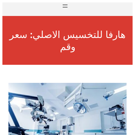
هارفا للتخسيس الاصلي: سعر
وقم