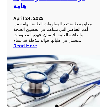
ة
ح
هامة
ي
ا
April 24, 2025
ت
معلومة طبية تعد المعلومات الطبية الهامة من
ن
أهم العناصر التي تساهم في تحسين الصحة
ا
والعافية العامة للإنسان. فهذه المعلومات
ا
تحمل في طياتها فوائد مذهلة قد تساه…
ل
:
Read More
ي
ف
و
و
م
ا
ي
ئ
ة
د
م
ذ
ه
ل
ة
ل