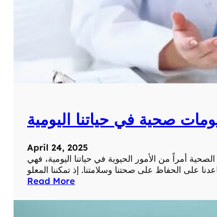
ي
ص
ة
ر
ي
ة
ع
ن
ا
ل
ط
ب
ومات صحية في حياتنا اليومية
ا
ل
ح
April 24, 2025
د
لصحية أمراً من الأمور الحيوية في حياتنا اليومية، فهي
ي
ث
:
Read More
و
أ
ا
ه
ل
م