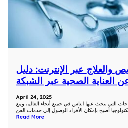
ك
:
ا
س
ت
ك
ش
ف
و
ط
 والعلاج عبر الإنترنت: دليل
و
ر
ن العناية الصحية عبر الشبكة
م
س
ت
April 24, 2025
و
اجات التي يبحث عنها الناس في جميع أنحاء العالم، ومع
ى
ص
:
Read More
ح
أ
ت