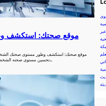
La
وى
ية
بر
موقع صحتك: استكشف و
حية
بكة
علم
موقع صحتك: استكشف وطور مستوى صحتك الشخصي
تحسين مستوى صحته الشخصية والبدء في رحلة العناية بالجسم والعقل. من خلال م…
اتي
مية
يث
يثة