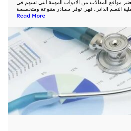
عتبر مواقع المقالات من الأدوات المهمة التي تسهم في
ا
ل
:
Read More
ع
أ
ل
ه
ا
م
ج
ي
ع
ة
ب
ا
ر
س
ا
ت
ل
خ
إ
د
ن
ا
ت
م
ر
م
ن
و
ت
ا
:
ق
د
ع