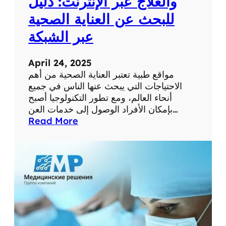
والعلاج عبر الإنترنت: دليل
م
للبحث عن العناية الصحية
س
ت
عبر الشبكة
و
ى
April 24, 2025
ص
مواقع طبية تعتبر العناية الصحية من أهم
ح
الاحتياجات التي يبحث عنها الناس في جميع
ت
أنحاء العالم، ومع تطور التكنولوجيا أصبح
ك
بإمكان الأفراد الوصول إلى خدمات العن…
ا
:
Read More
ل
أ
ش
ف
خ
ض
ص
ل
ي
م
ة
و
ا
ق
ع