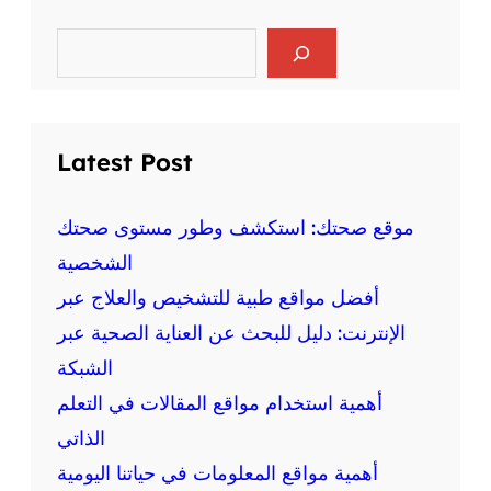
ر
ا
ي
ل
S
ا
e
ع
ض
a
ق
r
ة
ل
c
ع
ي
h
ل
Latest Post
ة
ى
و
ا
ا
ل
موقع صحتك: استكشف وطور مستوى صحتك
ل
ص
الشخصية
ج
ح
س
أفضل مواقع طبية للتشخيص والعلاج عبر
ة
د
:
الإنترنت: دليل للبحث عن العناية الصحية عبر
ي
م
ة
الشبكة
ع
أهمية استخدام مواقع المقالات في التعلم
ل
و
الذاتي
م
أهمية مواقع المعلومات في حياتنا اليومية
ة