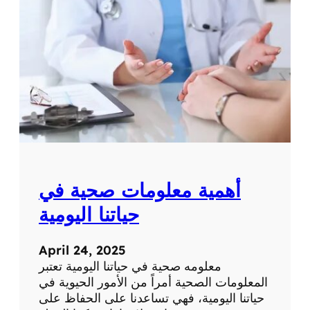
ة
ت
ح
ص
ر
ي
ة
ع
ن
ا
ل
ط
ب
أهمية معلومات صحية في
ا
ل
حياتنا اليومية
ح
د
April 24, 2025
ي
معلومه صحية في حياتنا اليومية تعتبر
ث
المعلومات الصحية أمراً من الأمور الحيوية في
و
حياتنا اليومية، فهي تساعدنا على الحفاظ على
ا