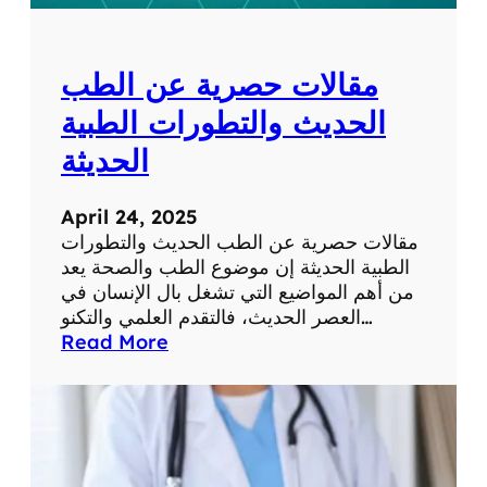
ل
ل
ش
و
ب
م
مقالات حصرية عن الطب
ك
ا
ة
ت
الحديث والتطورات الطبية
ف
الحديثة
ي
ح
ي
April 24, 2025
ا
مقالات حصرية عن الطب الحديث والتطورات
ت
الطبية الحديثة إن موضوع الطب والصحة يعد
ن
من أهم المواضيع التي تشغل بال الإنسان في
ا
العصر الحديث، فالتقدم العلمي والتكنو…
ا
:
Read More
ل
م
ي
ق
و
ا
م
ل
ي
ا