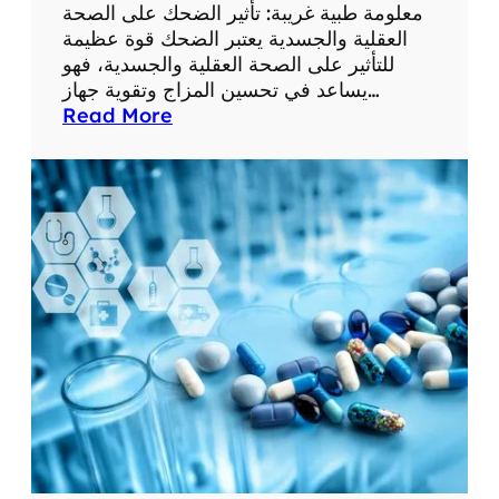
ع
معلومة طبية غريبة: تأثير الضحك على الصحة
ل
العقلية والجسدية يعتبر الضحك قوة عظيمة
و
للتأثير على الصحة العقلية والجسدية، فهو
م
يساعد في تحسين المزاج وتقوية جهاز…
ا
:
Read More
ت
م
ط
ع
ب
ل
ي
و
ة
م
م
ة
ف
ط
ي
ب
د
ي
ة
ة
غ
ر
ي
ب
ة