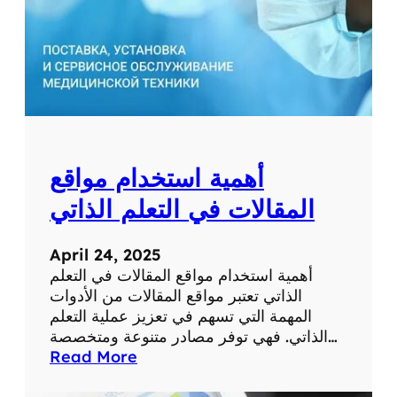
ط
ب
ي
ة
ل
ل
ت
ش
أهمية استخدام مواقع
خ
ي
المقالات في التعلم الذاتي
ص
و
April 24, 2025
ا
أهمية استخدام مواقع المقالات في التعلم
ل
الذاتي تعتبر مواقع المقالات من الأدوات
ع
المهمة التي تسهم في تعزيز عملية التعلم
ل
الذاتي. فهي توفر مصادر متنوعة ومتخصصة…
ا
:
Read More
ج
أ
ع
ه