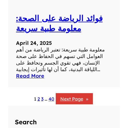
:
ت
فوائد الرياضة على الصحة:
أ
ث
معلومة طبية سريعة
ي
ر
April 24, 2025
ا
معلومة طبية سريعة: تعتبر الرياضة من أهم
ل
العوامل التي تسهم في الحفاظ على صحة
ض
الإنسان، فهي تقوي الجسم وتحافظ على
ح
اللياقة البدنية، كما أن لها تأثيرات إيجابية…
ك
:
Read More
ع
ف
ل
و
ى
ا
ا
1
2
3
…
40
Next Page
»
ئ
ل
د
ص
ا
ح
Search
ل
ة