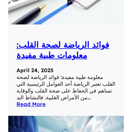
م
ع
ل
و
م
ة
فوائد الرياضة لصحة القلب:
ط
ب
معلومات طبية مفيدة
ي
ة
April 24, 2025
ه
معلومة طبية مفيدة: فوائد الرياضة لصحة
ا
القلب تعتبر الرياضة أحد العوامل الرئيسية التي
م
تساهم في الحفاظ على صحة القلب والوقاية
ة
من الأمراض القلبية. فالنشاط البد…
:
Read More
ف
و
ا
ئ