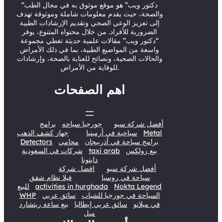
r
e
o
I
“دكتور ويب” هو موقع موثوق به في مجال الطب
والصحة، حيث يقدم معلومات شاملة وموثوقة تهدف
k
n
إلى تعزيز الوعي الصحي وتقديم الإرشادات الطبية
الضرورية للأفراد. من خلال محتواه المتنوع، يوفر
“دكتور ويب” مقالات علمية حديثة تغطي مجموعة
واسعة من المواضيع الطبية، بما في ذلك الأمراض
والحالات الصحية، ونصائح للعناية بالصحة، وإرشادات
للوقاية من الأمراض.
اهم الصفحات
أفضل شركة سيو
جورجيا سياحه
برامج
Metal
سياحية في أرمينيا
جهاز كشف الذهب
برامج سياحة في أذربيجان
محامي
Detectors
بيع رولكس
taxi arab
شركات في السعودية
دايتونا
أفضل شركة سيو
افضل شركة
سياحة في روسيا
فيلا نظام شقق
Nokta Legend
activities in hurghada
للبيع
السياحة في جورجيا للشباب
سائق عربي
WHP
في ميلانو
سائق عربي إيطاليا
بيع ساعة ريتشارد
ميل