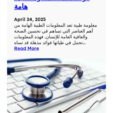
ة
ح
هامة
ي
ا
April 24, 2025
ت
معلومة طبية تعد المعلومات الطبية الهامة من
ن
أهم العناصر التي تساهم في تحسين الصحة
ا
والعافية العامة للإنسان. فهذه المعلومات
ا
تحمل في طياتها فوائد مذهلة قد تساه…
ل
:
Read More
ي
ف
و
و
م
ا
ي
ئ
ة
د
م
ذ
ه
ل
ة
ل