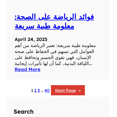
:
ت
فوائد الرياضة على الصحة:
أ
ث
معلومة طبية سريعة
ي
ر
April 24, 2025
ا
معلومة طبية سريعة: تعتبر الرياضة من أهم
ل
العوامل التي تسهم في الحفاظ على صحة
ض
الإنسان، فهي تقوي الجسم وتحافظ على
ح
اللياقة البدنية، كما أن لها تأثيرات إيجابية…
ك
:
Read More
ع
ف
ل
و
ى
ا
ا
1
2
3
…
40
Next Page
»
ئ
ل
د
ص
ا
ح
Search
ل
ة