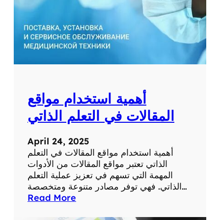
ط
ب
ي
ة
ل
ل
ت
ش
أهمية استخدام مواقع
خ
ي
المقالات في التعلم الذاتي
ص
و
April 24, 2025
ا
أهمية استخدام مواقع المقالات في التعلم
ل
الذاتي تعتبر مواقع المقالات من الأدوات
ع
المهمة التي تسهم في تعزيز عملية التعلم
ل
الذاتي. فهي توفر مصادر متنوعة ومتخصصة…
ا
:
Read More
ج
أ
ع
ه