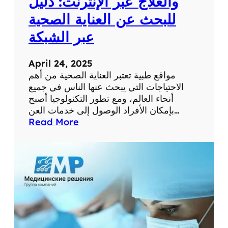
والعلاج عبر الإنترنت: دليل
م
للبحث عن العناية الصحية
س
ت
عبر الشبكة
و
ى
April 24, 2025
ص
مواقع طبية تعتبر العناية الصحية من أهم
ح
الاحتياجات التي يبحث عنها الناس في جميع
ت
أنحاء العالم، ومع تطور التكنولوجيا أصبح
ك
بإمكان الأفراد الوصول إلى خدمات العن…
ا
:
Read More
ل
أ
ش
ف
خ
ض
ص
ل
ي
م
ة
و
ا
ق
ع