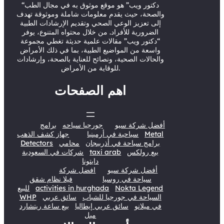
r
e
o
I
“دكتور ويب” هو موقع موثوق به في مجال الطب
والصحة، حيث يقدم معلومات شاملة وموثوقة تهدف
k
n
إلى تعزيز الوعي الصحي وتقديم الإرشادات الطبية
الضرورية للأفراد. من خلال محتواه المتنوع، يوفر
“دكتور ويب” مقالات علمية حديثة تغطي مجموعة
واسعة من المواضيع الطبية، بما في ذلك الأمراض
والحالات الصحية، ونصائح للعناية بالصحة، وإرشادات
للوقاية من الأمراض.
اهم الصفحات
أفضل شركة سيو
جورجيا سياحه
برامج
Metal
سياحية في أرمينيا
جهاز كشف الذهب
برامج سياحة في أذربيجان
محامي
Detectors
بيع رولكس
taxi arab
شركات في السعودية
دايتونا
أفضل شركة سيو
افضل شركة
سياحة في روسيا
فيلا نظام شقق
Nokta Legend
activities in hurghada
للبيع
السياحة في جورجيا للشباب
سائق عربي
WHP
في ميلانو
سائق عربي إيطاليا
بيع ساعة ريتشارد
ميل