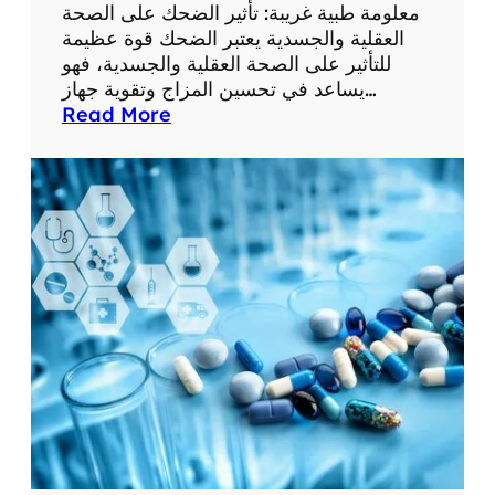
ع
معلومة طبية غريبة: تأثير الضحك على الصحة
ل
العقلية والجسدية يعتبر الضحك قوة عظيمة
و
للتأثير على الصحة العقلية والجسدية، فهو
م
يساعد في تحسين المزاج وتقوية جهاز…
ا
:
Read More
ت
م
ط
ع
ب
ل
ي
و
ة
م
م
ة
ف
ط
ي
ب
د
ي
ة
ة
غ
ر
ي
ب
ة