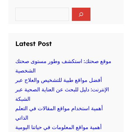
ر
ا
ي
ل
S
ا
e
ع
ض
a
ق
r
ة
ل
c
ع
ي
h
ل
Latest Post
ة
ى
و
ا
ا
ل
موقع صحتك: استكشف وطور مستوى صحتك
ل
ص
الشخصية
ج
ح
س
أفضل مواقع طبية للتشخيص والعلاج عبر
ة
د
:
الإنترنت: دليل للبحث عن العناية الصحية عبر
ي
م
ة
الشبكة
ع
أهمية استخدام مواقع المقالات في التعلم
ل
و
الذاتي
م
أهمية مواقع المعلومات في حياتنا اليومية
ة