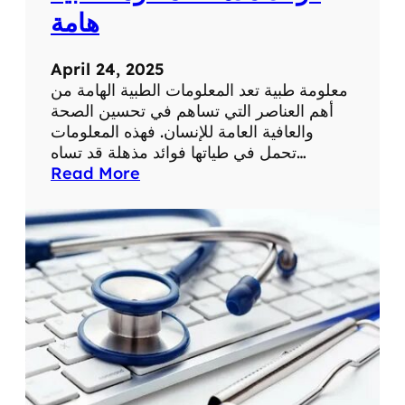
ة
ح
هامة
ي
ا
April 24, 2025
ت
معلومة طبية تعد المعلومات الطبية الهامة من
ن
أهم العناصر التي تساهم في تحسين الصحة
ا
والعافية العامة للإنسان. فهذه المعلومات
ا
تحمل في طياتها فوائد مذهلة قد تساه…
ل
:
Read More
ي
ف
و
و
م
ا
ي
ئ
ة
د
م
ذ
ه
ل
ة
ل