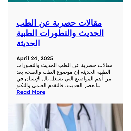
ل
ل
ش
و
ب
م
مقالات حصرية عن الطب
ك
ا
ة
ت
الحديث والتطورات الطبية
ف
الحديثة
ي
ح
ي
April 24, 2025
ا
مقالات حصرية عن الطب الحديث والتطورات
ت
الطبية الحديثة إن موضوع الطب والصحة يعد
ن
من أهم المواضيع التي تشغل بال الإنسان في
ا
العصر الحديث، فالتقدم العلمي والتكنو…
ا
:
Read More
ل
م
ي
ق
و
ا
م
ل
ي
ا