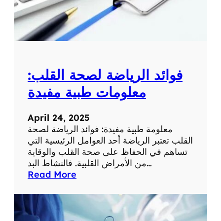
م
ع
ل
و
م
ة
فوائد الرياضة لصحة القلب:
ط
ب
معلومات طبية مفيدة
ي
ة
April 24, 2025
ه
معلومة طبية مفيدة: فوائد الرياضة لصحة
ا
القلب تعتبر الرياضة أحد العوامل الرئيسية التي
م
تساهم في الحفاظ على صحة القلب والوقاية
ة
من الأمراض القلبية. فالنشاط البد…
:
Read More
ف
و
ا
ئ