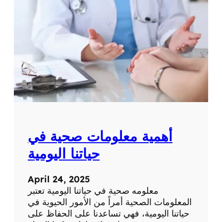
ة
ت
ح
ص
ر
ي
ة
ع
ن
ا
ل
ط
ب
أهمية معلومات صحية في
ا
ل
حياتنا اليومية
ح
د
April 24, 2025
ي
معلومه صحية في حياتنا اليومية تعتبر
ث
المعلومات الصحية أمراً من الأمور الحيوية في
و
حياتنا اليومية، فهي تساعدنا على الحفاظ على
ا