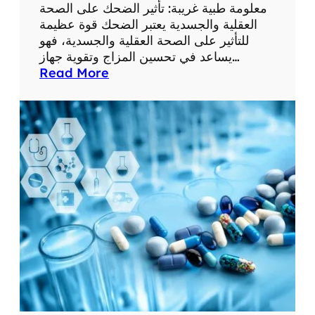
ع
معلومة طبية غريبة: تأثير الضحك على الصحة
ل
العقلية والجسدية يعتبر الضحك قوة عظيمة
و
للتأثير على الصحة العقلية والجسدية، فهو
م
يساعد في تحسين المزاج وتقوية جهاز…
ا
:
Read More
ت
م
ط
ع
ب
ل
ي
و
ة
م
م
ة
ف
ط
ي
ب
د
ي
ة
ة
غ
ر
ي
ب
ة