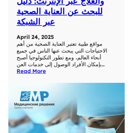
والعلاج عبر الإنترنت: دليل
م
للبحث عن العناية الصحية
س
ت
عبر الشبكة
و
ى
April 24, 2025
ص
مواقع طبية تعتبر العناية الصحية من أهم
ح
الاحتياجات التي يبحث عنها الناس في جميع
ت
أنحاء العالم، ومع تطور التكنولوجيا أصبح
ك
بإمكان الأفراد الوصول إلى خدمات العن…
ا
:
Read More
ل
أ
ش
ف
خ
ض
ص
ل
ي
م
ة
و
ا
ق
ع