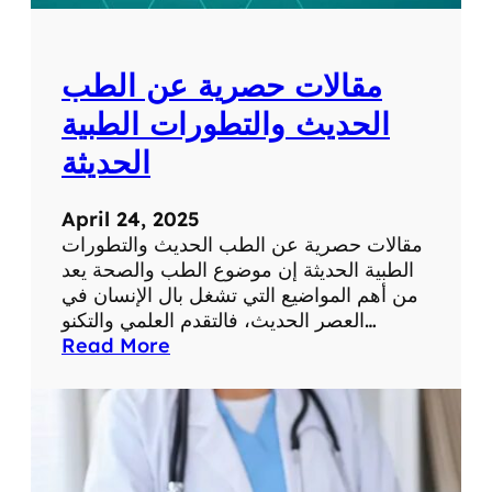
ل
ل
ش
و
ب
م
مقالات حصرية عن الطب
ك
ا
ة
ت
الحديث والتطورات الطبية
ف
الحديثة
ي
ح
ي
April 24, 2025
ا
مقالات حصرية عن الطب الحديث والتطورات
ت
الطبية الحديثة إن موضوع الطب والصحة يعد
ن
من أهم المواضيع التي تشغل بال الإنسان في
ا
العصر الحديث، فالتقدم العلمي والتكنو…
ا
:
Read More
ل
م
ي
ق
و
ا
م
ل
ي
ا