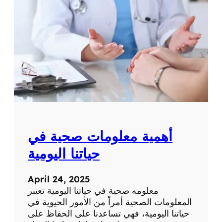
ة
ت
ح
ص
ر
ي
ة
ع
ن
ا
ل
ط
ب
أهمية معلومات صحية في
ا
ل
حياتنا اليومية
ح
د
April 24, 2025
ي
معلومه صحية في حياتنا اليومية تعتبر
ث
المعلومات الصحية أمراً من الأمور الحيوية في
و
حياتنا اليومية، فهي تساعدنا على الحفاظ على
ا