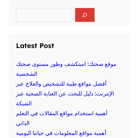
ر
ا
ي
ل
S
ا
e
ع
ض
a
ق
r
ة
ل
c
ع
ي
h
ل
Latest Post
ة
ى
و
ا
ا
ل
موقع صحتك: استكشف وطور مستوى صحتك
ل
ص
الشخصية
ج
ح
س
أفضل مواقع طبية للتشخيص والعلاج عبر
ة
د
:
الإنترنت: دليل للبحث عن العناية الصحية عبر
ي
م
ة
الشبكة
ع
أهمية استخدام مواقع المقالات في التعلم
ل
و
الذاتي
م
أهمية مواقع المعلومات في حياتنا اليومية
ة