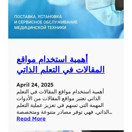
ط
ب
ي
ة
ل
ل
ت
ش
أهمية استخدام مواقع
خ
ي
المقالات في التعلم الذاتي
ص
و
April 24, 2025
ا
أهمية استخدام مواقع المقالات في التعلم
ل
الذاتي تعتبر مواقع المقالات من الأدوات
ع
المهمة التي تسهم في تعزيز عملية التعلم
ل
الذاتي. فهي توفر مصادر متنوعة ومتخصصة…
ا
:
Read More
ج
أ
ع
ه