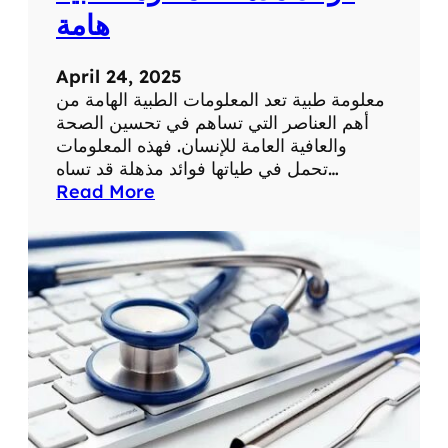
ة
ح
هامة
ي
ا
April 24, 2025
ت
معلومة طبية تعد المعلومات الطبية الهامة من
ن
أهم العناصر التي تساهم في تحسين الصحة
ا
والعافية العامة للإنسان. فهذه المعلومات
ا
تحمل في طياتها فوائد مذهلة قد تساه…
ل
:
Read More
ي
ف
و
و
م
ا
ي
ئ
ة
د
م
ذ
ه
ل
ة
ل