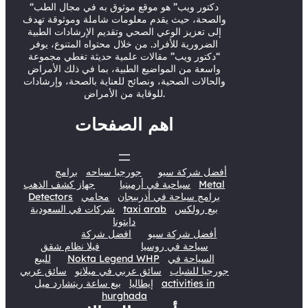
r
e
o
I
“دكتور ويب” هو موقع موثوق به في مجال الطب
والصحة، حيث يقدم معلومات شاملة وموثوقة تهدف
k
n
إلى تعزيز الوعي الصحي وتقديم الإرشادات الطبية
الضرورية للأفراد. من خلال محتواه المتنوع، يوفر
“دكتور ويب” مقالات علمية حديثة تغطي مجموعة
واسعة من المواضيع الطبية، بما في ذلك الأمراض
والحالات الصحية، ونصائح للعناية بالصحة، وإرشادات
للوقاية من الأمراض.
اهم الصفحات
أفضل شركة سيو
جورجيا سياحه
برامج
Metal
سياحية في أرمينيا
جهاز كشف الذهب
برامج سياحة في أذربيجان
محامي
Detectors
بيع رولكس
taxi arab
شركات في السعودية
دايتونا
أفضل شركة سيو
افضل شركة
سياحة في روسيا
فيلا نظام شقق
السياحة في
Nokta Legend WHP
للبيع
جورجيا للشباب
سائق عربي في ميلانو
سائق عربي
activities in
إيطاليا
بيع ساعة ريتشارد ميل
hurghada