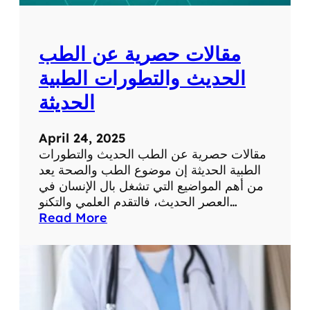
ل
ل
ش
و
ب
م
مقالات حصرية عن الطب
ك
ا
ة
ت
الحديث والتطورات الطبية
ف
الحديثة
ي
ح
ي
April 24, 2025
ا
مقالات حصرية عن الطب الحديث والتطورات
ت
الطبية الحديثة إن موضوع الطب والصحة يعد
ن
من أهم المواضيع التي تشغل بال الإنسان في
ا
العصر الحديث، فالتقدم العلمي والتكنو…
ا
:
Read More
ل
م
ي
ق
و
ا
م
ل
ي
ا