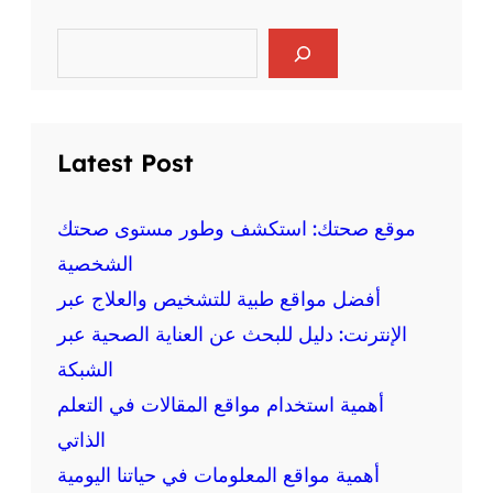
ر
ا
ي
ل
S
ا
e
ع
ض
a
ق
r
ة
ل
c
ع
ي
h
ل
Latest Post
ة
ى
و
ا
ا
ل
موقع صحتك: استكشف وطور مستوى صحتك
ل
ص
الشخصية
ج
ح
س
أفضل مواقع طبية للتشخيص والعلاج عبر
ة
د
:
الإنترنت: دليل للبحث عن العناية الصحية عبر
ي
م
ة
الشبكة
ع
أهمية استخدام مواقع المقالات في التعلم
ل
و
الذاتي
م
أهمية مواقع المعلومات في حياتنا اليومية
ة