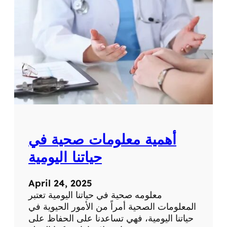
ة
ت
ح
ص
ر
ي
ة
ع
ن
ا
ل
ط
ب
أهمية معلومات صحية في
ا
ل
حياتنا اليومية
ح
د
April 24, 2025
ي
معلومه صحية في حياتنا اليومية تعتبر
ث
المعلومات الصحية أمراً من الأمور الحيوية في
و
حياتنا اليومية، فهي تساعدنا على الحفاظ على
ا