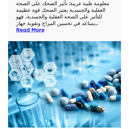
ع
معلومة طبية غريبة: تأثير الضحك على الصحة
ل
العقلية والجسدية يعتبر الضحك قوة عظيمة
و
للتأثير على الصحة العقلية والجسدية، فهو
م
يساعد في تحسين المزاج وتقوية جهاز…
ا
:
Read More
ت
م
ط
ع
ب
ل
ي
و
ة
م
م
ة
ف
ط
ي
ب
د
ي
ة
ة
غ
ر
ي
ب
ة