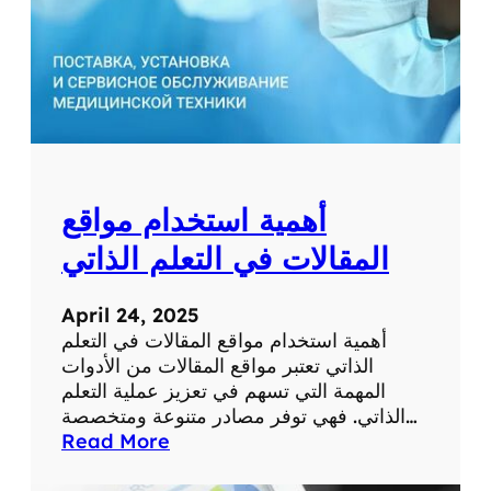
ط
ب
ي
ة
ل
ل
ت
ش
أهمية استخدام مواقع
خ
ي
المقالات في التعلم الذاتي
ص
و
April 24, 2025
ا
أهمية استخدام مواقع المقالات في التعلم
ل
الذاتي تعتبر مواقع المقالات من الأدوات
ع
المهمة التي تسهم في تعزيز عملية التعلم
ل
الذاتي. فهي توفر مصادر متنوعة ومتخصصة…
ا
:
Read More
ج
أ
ع
ه