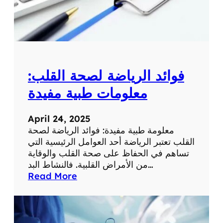
م
ع
ل
و
م
ة
فوائد الرياضة لصحة القلب:
ط
ب
معلومات طبية مفيدة
ي
ة
April 24, 2025
ه
معلومة طبية مفيدة: فوائد الرياضة لصحة
ا
القلب تعتبر الرياضة أحد العوامل الرئيسية التي
م
تساهم في الحفاظ على صحة القلب والوقاية
ة
من الأمراض القلبية. فالنشاط البد…
:
Read More
ف
و
ا
ئ