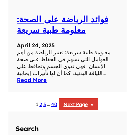
:
ت
فوائد الرياضة على الصحة:
أ
ث
معلومة طبية سريعة
ي
ر
April 24, 2025
ا
معلومة طبية سريعة: تعتبر الرياضة من أهم
ل
العوامل التي تسهم في الحفاظ على صحة
ض
الإنسان، فهي تقوي الجسم وتحافظ على
ح
اللياقة البدنية، كما أن لها تأثيرات إيجابية…
ك
:
Read More
ع
ف
ل
و
ى
ا
ا
1
2
3
…
40
Next Page
»
ئ
ل
د
ص
ا
ح
Search
ل
ة