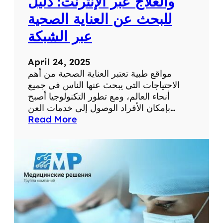
والعلاج عبر الإنترنت: دليل
م
للبحث عن العناية الصحية
س
ت
عبر الشبكة
و
ى
April 24, 2025
ص
مواقع طبية تعتبر العناية الصحية من أهم
ح
الاحتياجات التي يبحث عنها الناس في جميع
ت
أنحاء العالم، ومع تطور التكنولوجيا أصبح
ك
بإمكان الأفراد الوصول إلى خدمات العن…
ا
:
Read More
ل
أ
ش
ف
خ
ض
ص
ل
ي
م
ة
و
ا
ق
ع