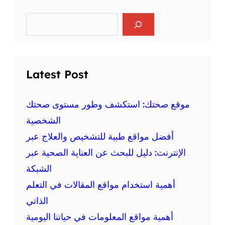
ر
ا
ي
ل
S
ا
e
ع
ض
a
ق
r
ة
ل
c
ع
ي
h
ل
Latest Post
ة
ى
و
ا
ا
ل
موقع صحتك: استكشف وطور مستوى صحتك
ل
ص
الشخصية
ج
ح
س
أفضل مواقع طبية للتشخيص والعلاج عبر
ة
د
:
الإنترنت: دليل للبحث عن العناية الصحية عبر
ي
م
ة
الشبكة
ع
أهمية استخدام مواقع المقالات في التعلم
ل
و
الذاتي
م
أهمية مواقع المعلومات في حياتنا اليومية
ة