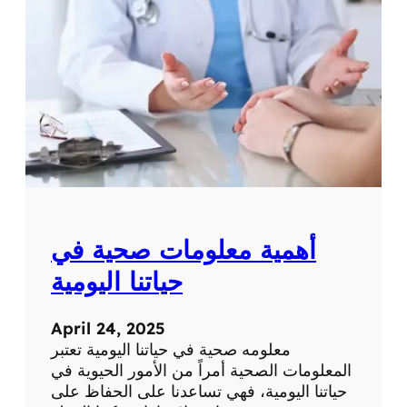
ة
ت
ح
ص
ر
ي
ة
ع
ن
ا
ل
ط
ب
أهمية معلومات صحية في
ا
ل
حياتنا اليومية
ح
د
April 24, 2025
ي
معلومه صحية في حياتنا اليومية تعتبر
ث
المعلومات الصحية أمراً من الأمور الحيوية في
و
حياتنا اليومية، فهي تساعدنا على الحفاظ على
ا