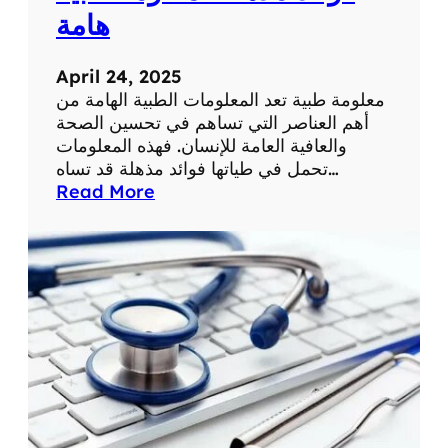
ة
ح
هامة
ي
ا
April 24, 2025
ت
معلومة طبية تعد المعلومات الطبية الهامة من
ن
أهم العناصر التي تساهم في تحسين الصحة
ا
والعافية العامة للإنسان. فهذه المعلومات
ا
تحمل في طياتها فوائد مذهلة قد تساه…
ل
:
Read More
ي
ف
و
و
م
ا
ي
ئ
ة
د
م
ذ
ه
ل
ة
ل