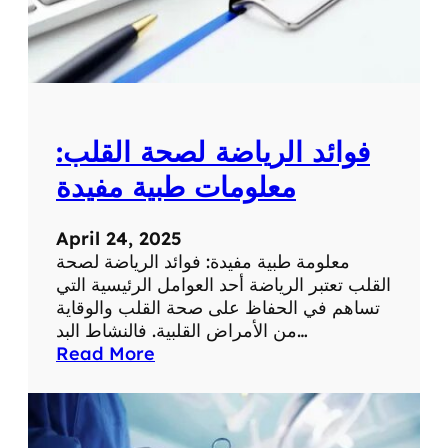
م
ع
ل
و
م
ة
فوائد الرياضة لصحة القلب:
ط
ب
معلومات طبية مفيدة
ي
ة
April 24, 2025
ه
معلومة طبية مفيدة: فوائد الرياضة لصحة
ا
القلب تعتبر الرياضة أحد العوامل الرئيسية التي
م
تساهم في الحفاظ على صحة القلب والوقاية
ة
من الأمراض القلبية. فالنشاط البد…
:
Read More
ف
و
ا
ئ