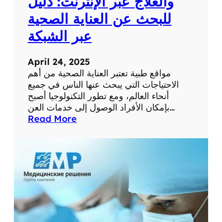
والعلاج عبر الإنترنت: دليل
م
للبحث عن العناية الصحية
س
ت
عبر الشبكة
و
ى
April 24, 2025
ص
مواقع طبية تعتبر العناية الصحية من أهم
ح
الاحتياجات التي يبحث عنها الناس في جميع
ت
أنحاء العالم، ومع تطور التكنولوجيا أصبح
ك
بإمكان الأفراد الوصول إلى خدمات العن…
ا
:
Read More
ل
أ
ش
ف
خ
ض
ص
ل
ي
م
ة
و
ا
ق
ع