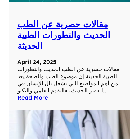
ل
ل
ش
و
ب
م
مقالات حصرية عن الطب
ك
ا
ة
ت
الحديث والتطورات الطبية
ف
الحديثة
ي
ح
ي
April 24, 2025
ا
مقالات حصرية عن الطب الحديث والتطورات
ت
الطبية الحديثة إن موضوع الطب والصحة يعد
ن
من أهم المواضيع التي تشغل بال الإنسان في
ا
العصر الحديث، فالتقدم العلمي والتكنو…
ا
:
Read More
ل
م
ي
ق
و
ا
م
ل
ي
ا