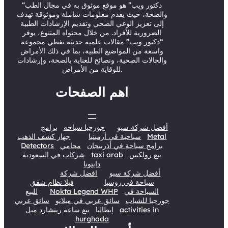
r
e
o
I
“دكتور ويب” هو موقع موثوق به في مجال الطب
والصحة، حيث يقدم معلومات شاملة وموثوقة تهدف
k
n
إلى تعزيز الوعي الصحي وتقديم الإرشادات الطبية
الضرورية للأفراد. من خلال محتواه المتنوع، يوفر
“دكتور ويب” مقالات علمية حديثة تغطي مجموعة
واسعة من المواضيع الطبية، بما في ذلك الأمراض
والحالات الصحية، ونصائح للعناية بالصحة، وإرشادات
للوقاية من الأمراض.
اهم الصفحات
أفضل شركة سيو
جورجيا سياحه
برامج
Metal
سياحية في أرمينيا
جهاز كشف الذهب
برامج سياحة في أذربيجان
محامي
Detectors
بيع رولكس
taxi arab
شركات في السعودية
دايتونا
أفضل شركة سيو
افضل شركة
سياحة في روسيا
فيلا نظام شقق
السياحة في
Nokta Legend WHP
للبيع
جورجيا للشباب
سائق عربي في ميلانو
سائق عربي
activities in
إيطاليا
بيع ساعة ريتشارد ميل
hurghada