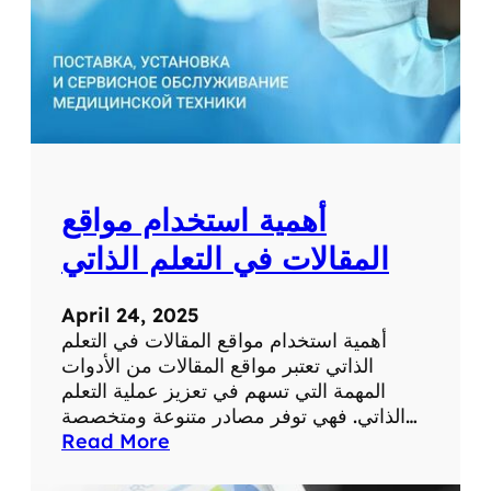
ط
ب
ي
ة
ل
ل
ت
ش
أهمية استخدام مواقع
خ
ي
المقالات في التعلم الذاتي
ص
و
April 24, 2025
ا
أهمية استخدام مواقع المقالات في التعلم
ل
الذاتي تعتبر مواقع المقالات من الأدوات
ع
المهمة التي تسهم في تعزيز عملية التعلم
ل
الذاتي. فهي توفر مصادر متنوعة ومتخصصة…
ا
:
Read More
ج
أ
ع
ه