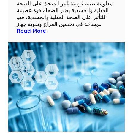
ع
معلومة طبية غريبة: تأثير الضحك على الصحة
ل
العقلية والجسدية يعتبر الضحك قوة عظيمة
و
للتأثير على الصحة العقلية والجسدية، فهو
م
يساعد في تحسين المزاج وتقوية جهاز…
ا
:
Read More
ت
م
ط
ع
ب
ل
ي
و
ة
م
م
ة
ف
ط
ي
ب
د
ي
ة
ة
غ
ر
ي
ب
ة