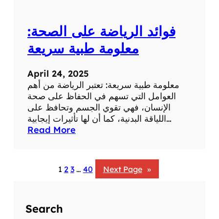
:
ت
فوائد الرياضة على الصحة:
أ
ث
معلومة طبية سريعة
ي
ر
April 24, 2025
ا
معلومة طبية سريعة: تعتبر الرياضة من أهم
ل
العوامل التي تسهم في الحفاظ على صحة
ض
الإنسان، فهي تقوي الجسم وتحافظ على
ح
اللياقة البدنية، كما أن لها تأثيرات إيجابية…
ك
:
Read More
ع
ف
ل
و
ى
ا
ا
1
2
3
…
40
Next Page
»
ئ
ل
د
ص
ا
ح
Search
ل
ة