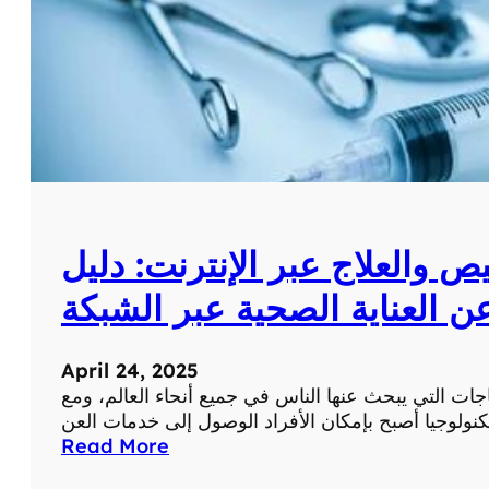
ك
:
ا
س
ت
ك
ش
ف
و
ط
 والعلاج عبر الإنترنت: دليل
و
ر
ن العناية الصحية عبر الشبكة
م
س
ت
April 24, 2025
و
اجات التي يبحث عنها الناس في جميع أنحاء العالم، ومع
ى
ص
:
Read More
ح
أ
ت