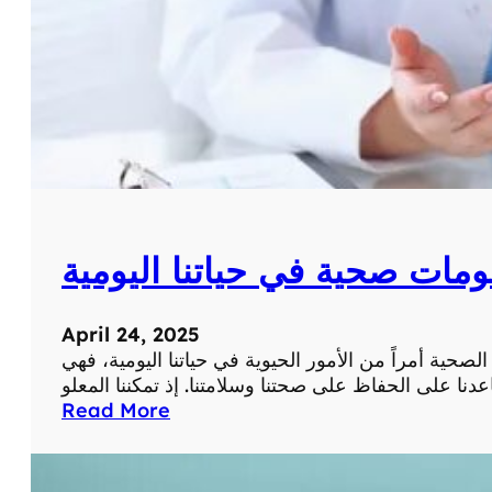
ي
ص
ة
ر
ي
ة
ع
ن
ا
ل
ط
ب
ومات صحية في حياتنا اليومية
ا
ل
ح
April 24, 2025
د
لصحية أمراً من الأمور الحيوية في حياتنا اليومية، فهي
ي
ث
:
Read More
و
أ
ا
ه
ل
م