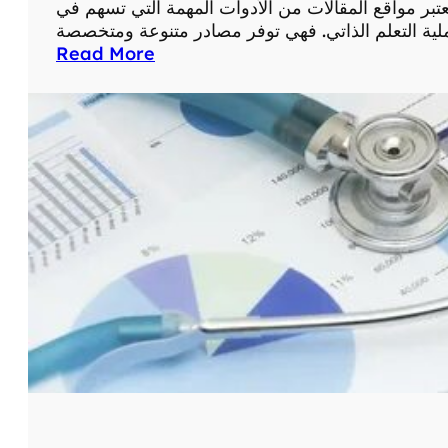
عتبر مواقع المقالات من الأدوات المهمة التي تسهم في
ا
ل
:
Read More
ع
أ
ل
ه
ا
م
ج
ي
ع
ة
ب
ا
ر
س
ا
ت
ل
خ
إ
د
ن
ا
ت
م
ر
م
ن
و
ت
ا
:
ق
د
ع