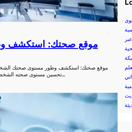
La
وى
ية
بر
موقع صحتك: استكشف و
حية
بكة
علم
موقع صحتك: استكشف وطور مستوى صحتك الشخصي
تحسين مستوى صحته الشخصية والبدء في رحلة العناية بالجسم والعقل. من خلال م…
اتي
مية
يث
يثة