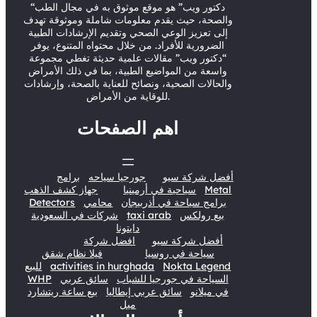
r
e
o
I
“دكتور ويب” هو موقع موثوق به في مجال الطب
والصحة، حيث يقدم معلومات شاملة وموثوقة تهدف
k
n
إلى تعزيز الوعي الصحي وتقديم الإرشادات الطبية
الضرورية للأفراد. من خلال محتواه المتنوع، يوفر
“دكتور ويب” مقالات علمية حديثة تغطي مجموعة
واسعة من المواضيع الطبية، بما في ذلك الأمراض
والحالات الصحية، ونصائح للعناية بالصحة، وإرشادات
للوقاية من الأمراض.
اهم الصفحات
أفضل شركة سيو
جورجيا سياحه
برامج
Metal
سياحية في أرمينيا
جهاز كشف الذهب
برامج سياحة في أذربيجان
محامي
Detectors
بيع رولكس
taxi arab
شركات في السعودية
دايتونا
أفضل شركة سيو
افضل شركة
سياحة في روسيا
فيلا نظام شقق
Nokta Legend
activities in hurghada
للبيع
السياحة في جورجيا للشباب
سائق عربي
WHP
في ميلانو
سائق عربي إيطاليا
بيع ساعة ريتشارد
ميل