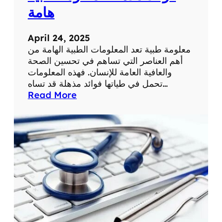
ة
ح
هامة
ي
ا
April 24, 2025
ت
معلومة طبية تعد المعلومات الطبية الهامة من
ن
أهم العناصر التي تساهم في تحسين الصحة
ا
والعافية العامة للإنسان. فهذه المعلومات
ا
تحمل في طياتها فوائد مذهلة قد تساه…
ل
:
Read More
ي
ف
و
و
م
ا
ي
ئ
ة
د
م
ذ
ه
ل
ة
ل