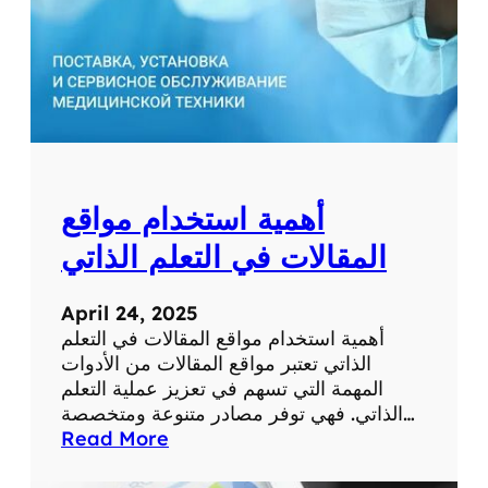
ط
ب
ي
ة
ل
ل
ت
ش
أهمية استخدام مواقع
خ
ي
المقالات في التعلم الذاتي
ص
و
April 24, 2025
ا
أهمية استخدام مواقع المقالات في التعلم
ل
الذاتي تعتبر مواقع المقالات من الأدوات
ع
المهمة التي تسهم في تعزيز عملية التعلم
ل
الذاتي. فهي توفر مصادر متنوعة ومتخصصة…
ا
:
Read More
ج
أ
ع
ه