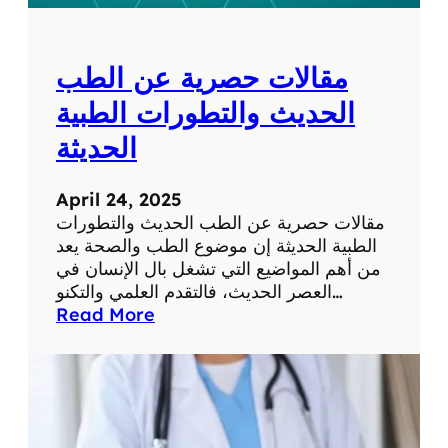
ل
ل
ش
و
ب
م
مقالات حصرية عن الطب
ك
ا
ة
ت
الحديث والتطورات الطبية
ف
الحديثة
ي
ح
ي
April 24, 2025
ا
مقالات حصرية عن الطب الحديث والتطورات
ت
الطبية الحديثة إن موضوع الطب والصحة يعد
ن
من أهم المواضيع التي تشغل بال الإنسان في
ا
العصر الحديث، فالتقدم العلمي والتكنو…
ا
:
Read More
ل
م
ي
ق
و
ا
م
ل
ي
ا