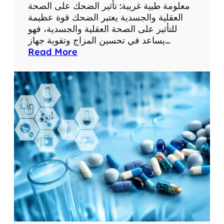
ع
معلومة طبية غريبة: تأثير الضحك على الصحة
ل
العقلية والجسدية يعتبر الضحك قوة عظيمة
و
للتأثير على الصحة العقلية والجسدية، فهو
م
يساعد في تحسين المزاج وتقوية جهاز…
ا
:
Read More
ت
م
ط
ع
ب
ل
ي
و
ة
م
م
ة
ف
ط
ي
ب
د
ي
ة
ة
غ
ر
ي
ب
ة