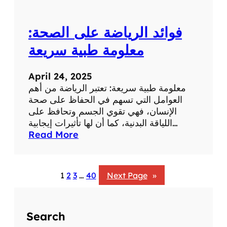
:
ت
فوائد الرياضة على الصحة:
أ
ث
معلومة طبية سريعة
ي
ر
April 24, 2025
ا
معلومة طبية سريعة: تعتبر الرياضة من أهم
ل
العوامل التي تسهم في الحفاظ على صحة
ض
الإنسان، فهي تقوي الجسم وتحافظ على
ح
اللياقة البدنية، كما أن لها تأثيرات إيجابية…
ك
:
Read More
ع
ف
ل
و
ى
ا
ا
1
2
3
…
40
Next Page
»
ئ
ل
د
ص
ا
ح
Search
ل
ة