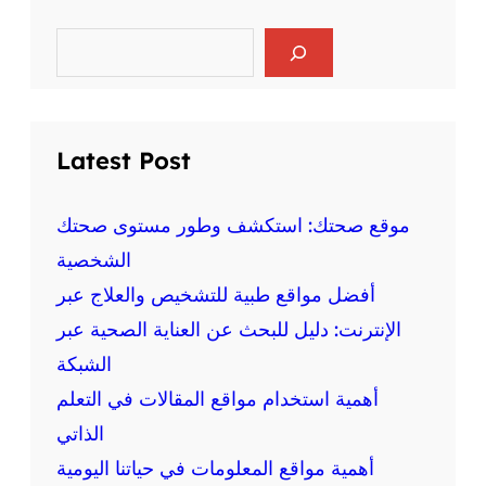
ر
ا
ي
ل
S
ا
e
ع
ض
a
ق
r
ة
ل
c
ع
ي
h
ل
Latest Post
ة
ى
و
ا
ا
ل
موقع صحتك: استكشف وطور مستوى صحتك
ل
ص
الشخصية
ج
ح
س
أفضل مواقع طبية للتشخيص والعلاج عبر
ة
د
:
الإنترنت: دليل للبحث عن العناية الصحية عبر
ي
م
ة
الشبكة
ع
أهمية استخدام مواقع المقالات في التعلم
ل
و
الذاتي
م
أهمية مواقع المعلومات في حياتنا اليومية
ة