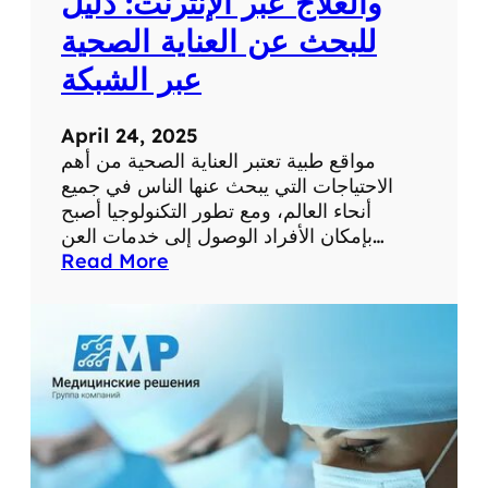
والعلاج عبر الإنترنت: دليل
م
للبحث عن العناية الصحية
س
ت
عبر الشبكة
و
ى
April 24, 2025
ص
مواقع طبية تعتبر العناية الصحية من أهم
ح
الاحتياجات التي يبحث عنها الناس في جميع
ت
أنحاء العالم، ومع تطور التكنولوجيا أصبح
ك
بإمكان الأفراد الوصول إلى خدمات العن…
ا
:
Read More
ل
أ
ش
ف
خ
ض
ص
ل
ي
م
ة
و
ا
ق
ع