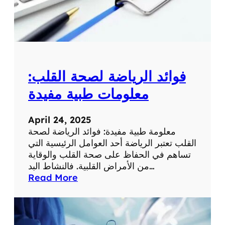
م
ع
ل
و
م
ة
فوائد الرياضة لصحة القلب:
ط
ب
معلومات طبية مفيدة
ي
ة
April 24, 2025
ه
معلومة طبية مفيدة: فوائد الرياضة لصحة
ا
القلب تعتبر الرياضة أحد العوامل الرئيسية التي
م
تساهم في الحفاظ على صحة القلب والوقاية
ة
من الأمراض القلبية. فالنشاط البد…
:
Read More
ف
و
ا
ئ