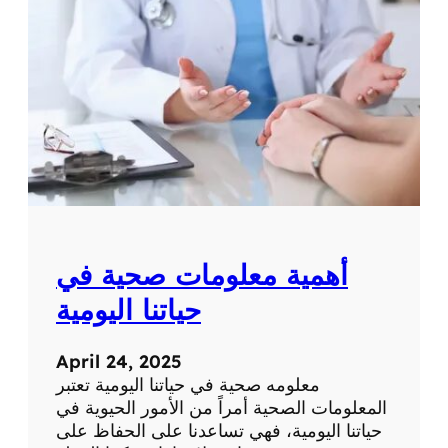
ة
ت
ح
ص
ر
ي
ة
ع
ن
ا
ل
ط
ب
أهمية معلومات صحية في
ا
ل
حياتنا اليومية
ح
د
April 24, 2025
ي
معلومه صحية في حياتنا اليومية تعتبر
ث
المعلومات الصحية أمراً من الأمور الحيوية في
و
حياتنا اليومية، فهي تساعدنا على الحفاظ على
ا