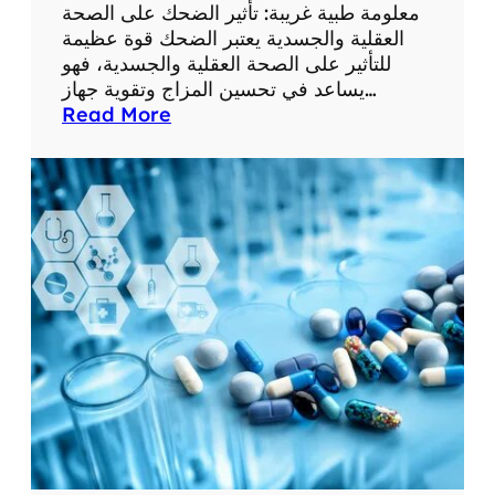
ع
معلومة طبية غريبة: تأثير الضحك على الصحة
ل
العقلية والجسدية يعتبر الضحك قوة عظيمة
و
للتأثير على الصحة العقلية والجسدية، فهو
م
يساعد في تحسين المزاج وتقوية جهاز…
ا
:
Read More
ت
م
ط
ع
ب
ل
ي
و
ة
م
م
ة
ف
ط
ي
ب
د
ي
ة
ة
غ
ر
ي
ب
ة