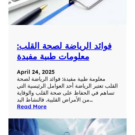
م
ع
ل
و
م
ة
فوائد الرياضة لصحة القلب:
ط
ب
معلومات طبية مفيدة
ي
ة
April 24, 2025
ه
معلومة طبية مفيدة: فوائد الرياضة لصحة
ا
القلب تعتبر الرياضة أحد العوامل الرئيسية التي
م
تساهم في الحفاظ على صحة القلب والوقاية
ة
من الأمراض القلبية. فالنشاط البد…
:
Read More
ف
و
ا
ئ