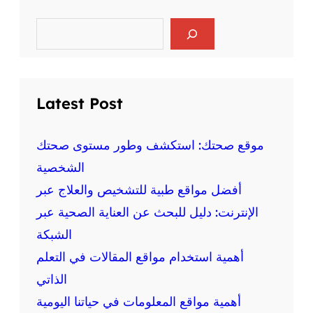
ر
ا
ي
ل
S
ا
e
ع
ض
a
ق
r
ة
ل
c
ع
ي
h
ل
Latest Post
ة
ى
و
ا
ا
ل
موقع صحتك: استكشف وطور مستوى صحتك
ل
ص
الشخصية
ج
ح
س
أفضل مواقع طبية للتشخيص والعلاج عبر
ة
د
:
الإنترنت: دليل للبحث عن العناية الصحية عبر
ي
م
ة
الشبكة
ع
أهمية استخدام مواقع المقالات في التعلم
ل
و
الذاتي
م
أهمية مواقع المعلومات في حياتنا اليومية
ة