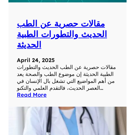
ل
ل
ش
و
ب
م
مقالات حصرية عن الطب
ك
ا
ة
ت
الحديث والتطورات الطبية
ف
الحديثة
ي
ح
ي
April 24, 2025
ا
مقالات حصرية عن الطب الحديث والتطورات
ت
الطبية الحديثة إن موضوع الطب والصحة يعد
ن
من أهم المواضيع التي تشغل بال الإنسان في
ا
العصر الحديث، فالتقدم العلمي والتكنو…
ا
:
Read More
ل
م
ي
ق
و
ا
م
ل
ي
ا