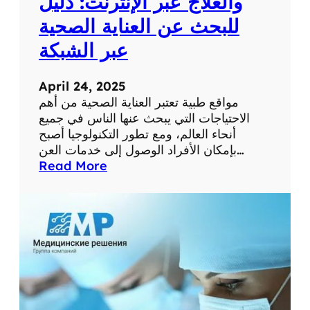
والعلاج عبر الإنترنت: دليل
م
للبحث عن العناية الصحية
س
ت
عبر الشبكة
و
ى
April 24, 2025
ص
مواقع طبية تعتبر العناية الصحية من أهم
ح
الاحتياجات التي يبحث عنها الناس في جميع
ت
أنحاء العالم، ومع تطور التكنولوجيا أصبح
ك
بإمكان الأفراد الوصول إلى خدمات العن…
ا
:
Read More
ل
أ
ش
ف
خ
ض
ص
ل
ي
م
ة
و
ا
ق
ع