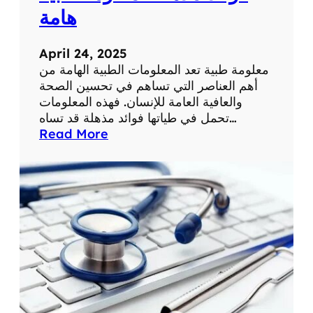
ة
ح
هامة
ي
ا
April 24, 2025
ت
معلومة طبية تعد المعلومات الطبية الهامة من
ن
أهم العناصر التي تساهم في تحسين الصحة
ا
والعافية العامة للإنسان. فهذه المعلومات
ا
تحمل في طياتها فوائد مذهلة قد تساه…
ل
:
Read More
ي
ف
و
و
م
ا
ي
ئ
ة
د
م
ذ
ه
ل
ة
ل