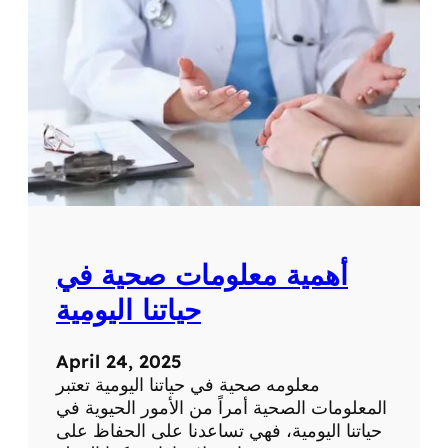
ة
ت
ح
ص
ر
ي
ة
ع
ن
ا
ل
ط
ب
أهمية معلومات صحية في
ا
ل
حياتنا اليومية
ح
د
April 24, 2025
ي
معلومه صحية في حياتنا اليومية تعتبر
ث
المعلومات الصحية أمراً من الأمور الحيوية في
و
حياتنا اليومية، فهي تساعدنا على الحفاظ على
ا