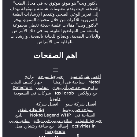
r
e
o
I
“دكتور ويب” هو موقع موثوق به في مجال الطب
والصحة، حيث يقدم معلومات شاملة وموثوقة تهدف
k
n
إلى تعزيز الوعي الصحي وتقديم الإرشادات الطبية
الضرورية للأفراد. من خلال محتواه المتنوع، يوفر
“دكتور ويب” مقالات علمية حديثة تغطي مجموعة
واسعة من المواضيع الطبية، بما في ذلك الأمراض
والحالات الصحية، ونصائح للعناية بالصحة، وإرشادات
للوقاية من الأمراض.
اهم الصفحات
أفضل شركة سيو
جورجيا سياحه
برامج
Metal
سياحية في أرمينيا
جهاز كشف الذهب
برامج سياحة في أذربيجان
محامي
Detectors
بيع رولكس
taxi arab
شركات في السعودية
دايتونا
أفضل شركة سيو
افضل شركة
سياحة في روسيا
فيلا نظام شقق
السياحة في
Nokta Legend WHP
للبيع
جورجيا للشباب
سائق عربي في ميلانو
سائق عربي
activities in
إيطاليا
بيع ساعة ريتشارد ميل
hurghada