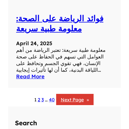
:
ت
فوائد الرياضة على الصحة:
أ
ث
معلومة طبية سريعة
ي
ر
April 24, 2025
ا
معلومة طبية سريعة: تعتبر الرياضة من أهم
ل
العوامل التي تسهم في الحفاظ على صحة
ض
الإنسان، فهي تقوي الجسم وتحافظ على
ح
اللياقة البدنية، كما أن لها تأثيرات إيجابية…
ك
:
Read More
ع
ف
ل
و
ى
ا
ا
1
2
3
…
40
Next Page
»
ئ
ل
د
ص
ا
ح
Search
ل
ة