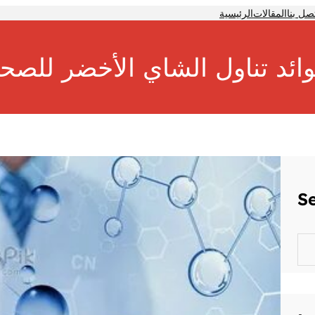
صل بنا
المقالات
الرئيسية
ائد تناول الشاي الأخضر للصح
S
S
e
a
r
c
h