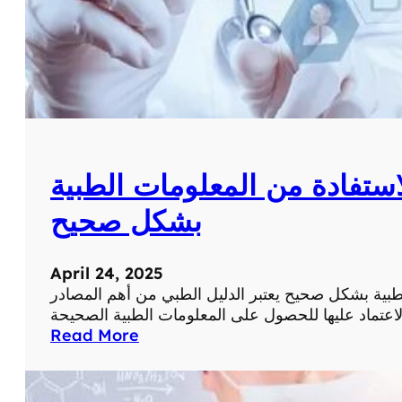
ش
ص
ا
ح
ب
ي
ا
ة
ل
ل
ط
ت
ب
ن
ي
ا
ة
لاستفادة من المعلومات الطبية
و
ل
بشكل صحيح
ا
ل
أ
April 24, 2025
ط
لطبية بشكل صحيح يعتبر الدليل الطبي من أهم المصادر
ع
م
:
Read More
ة
ا
ا
ل
ل
د