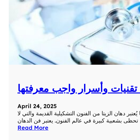
و
ا
س
ت
خ
د
ا
م
ا
ت
ا
ل
 تقنيات وأسرار واجب معرفتها
د
ه
ا
April 24, 2025
ن
عتبر دهان الزيتا من الفنون التشكيلية القديمة والتي لا
ا
ل
:
Read More
ط
ف
ب