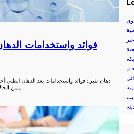
La
وى
ية
بر
فوائد واستخدامات الدها
حية
بكة
علم
اتي
دهان طبي: فوائد واستخدامات يعد الدهان الطبي أحد 
مية
من الحالات الصحية. فهو يحتوي على مواد فعّالة تستخدم لتخف…
يث
يثة