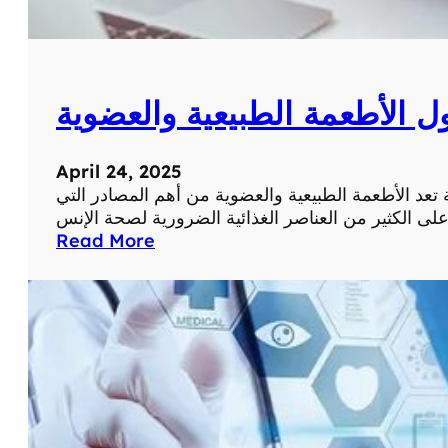
ف
و
ا
ئ
ول الأطعمة الطبيعية والعضوية
د
و
ا
April 24, 2025
س
ة تعد الأطعمة الطبيعية والعضوية من أهم المصادر التي
ت
خ
:
Read More
د
ا
ا
ل
م
ف
ا
و
ت
ا
ل
ئ
ل
د
أ
ا
ع
ل