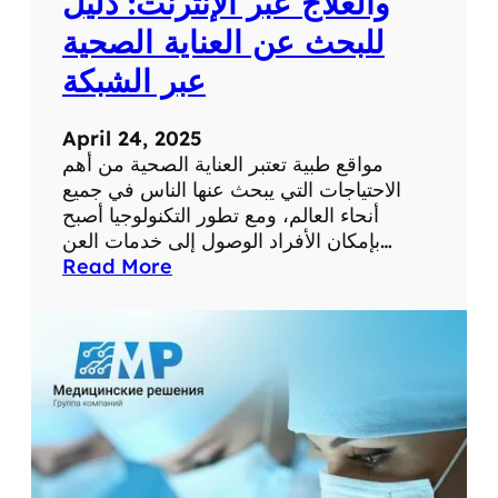
والعلاج عبر الإنترنت: دليل
م
للبحث عن العناية الصحية
س
ت
عبر الشبكة
و
ى
April 24, 2025
ص
مواقع طبية تعتبر العناية الصحية من أهم
ح
الاحتياجات التي يبحث عنها الناس في جميع
ت
أنحاء العالم، ومع تطور التكنولوجيا أصبح
ك
بإمكان الأفراد الوصول إلى خدمات العن…
ا
:
Read More
ل
أ
ش
ف
خ
ض
ص
ل
ي
م
ة
و
ا
ق
ع