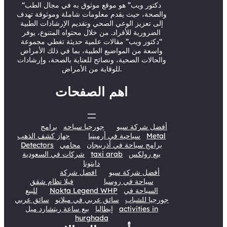
r
e
o
I
“دكتور ويب” هو موقع موثوق به في مجال الطب
والصحة، حيث يقدم معلومات شاملة وموثوقة تهدف
k
n
إلى تعزيز الوعي الصحي وتقديم الإرشادات الطبية
الضرورية للأفراد. من خلال محتواه المتنوع، يوفر
“دكتور ويب” مقالات علمية حديثة تغطي مجموعة
واسعة من المواضيع الطبية، بما في ذلك الأمراض
والحالات الصحية، ونصائح للعناية بالصحة، وإرشادات
للوقاية من الأمراض.
اهم الصفحات
أفضل شركة سيو
جورجيا سياحه
برامج
Metal
سياحية في أرمينيا
جهاز كشف الذهب
برامج سياحة في أذربيجان
محامي
Detectors
بيع رولكس
taxi arab
شركات في السعودية
دايتونا
أفضل شركة سيو
افضل شركة
سياحة في روسيا
فيلا نظام شقق
السياحة في
Nokta Legend WHP
للبيع
جورجيا للشباب
سائق عربي في ميلانو
سائق عربي
activities in
إيطاليا
بيع ساعة ريتشارد ميل
hurghada