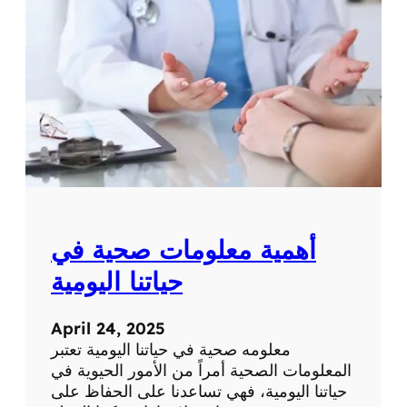
ة
ت
ح
ص
ر
ي
ة
ع
ن
ا
ل
ط
ب
أهمية معلومات صحية في
ا
ل
حياتنا اليومية
ح
د
April 24, 2025
ي
معلومه صحية في حياتنا اليومية تعتبر
ث
المعلومات الصحية أمراً من الأمور الحيوية في
و
حياتنا اليومية، فهي تساعدنا على الحفاظ على
ا