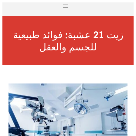
زيت 21 عشبة: فوائد طبيعية
للجسم والعقل