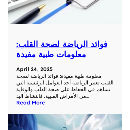
م
ع
ل
و
م
ة
فوائد الرياضة لصحة القلب:
ط
ب
معلومات طبية مفيدة
ي
ة
April 24, 2025
ه
معلومة طبية مفيدة: فوائد الرياضة لصحة
ا
القلب تعتبر الرياضة أحد العوامل الرئيسية التي
م
تساهم في الحفاظ على صحة القلب والوقاية
ة
من الأمراض القلبية. فالنشاط البد…
:
Read More
ف
و
ا
ئ