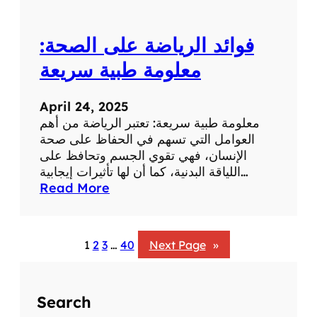
:
ت
فوائد الرياضة على الصحة:
أ
ث
معلومة طبية سريعة
ي
ر
April 24, 2025
ا
معلومة طبية سريعة: تعتبر الرياضة من أهم
ل
العوامل التي تسهم في الحفاظ على صحة
ض
الإنسان، فهي تقوي الجسم وتحافظ على
ح
اللياقة البدنية، كما أن لها تأثيرات إيجابية…
ك
:
Read More
ع
ف
ل
و
ى
ا
ا
1
2
3
…
40
Next Page
»
ئ
ل
د
ص
ا
ح
Search
ل
ة