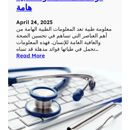
ة
ح
هامة
ي
ا
April 24, 2025
ت
معلومة طبية تعد المعلومات الطبية الهامة من
ن
أهم العناصر التي تساهم في تحسين الصحة
ا
والعافية العامة للإنسان. فهذه المعلومات
ا
تحمل في طياتها فوائد مذهلة قد تساه…
ل
:
Read More
ي
ف
و
و
م
ا
ي
ئ
ة
د
م
ذ
ه
ل
ة
ل