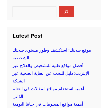
ر
ا
ي
ل
S
ا
e
ع
ض
a
ق
r
ة
ل
c
ع
ي
h
ل
Latest Post
ة
ى
و
ا
ا
ل
موقع صحتك: استكشف وطور مستوى صحتك
ل
ص
الشخصية
ج
ح
س
أفضل مواقع طبية للتشخيص والعلاج عبر
ة
د
:
الإنترنت: دليل للبحث عن العناية الصحية عبر
ي
م
ة
الشبكة
ع
أهمية استخدام مواقع المقالات في التعلم
ل
و
الذاتي
م
أهمية مواقع المعلومات في حياتنا اليومية
ة