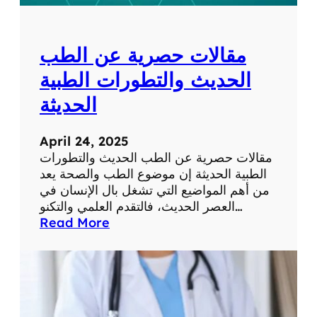
ل
ل
ش
و
ب
م
مقالات حصرية عن الطب
ك
ا
ة
ت
الحديث والتطورات الطبية
ف
الحديثة
ي
ح
ي
April 24, 2025
ا
مقالات حصرية عن الطب الحديث والتطورات
ت
الطبية الحديثة إن موضوع الطب والصحة يعد
ن
من أهم المواضيع التي تشغل بال الإنسان في
ا
العصر الحديث، فالتقدم العلمي والتكنو…
ا
:
Read More
ل
م
ي
ق
و
ا
م
ل
ي
ا