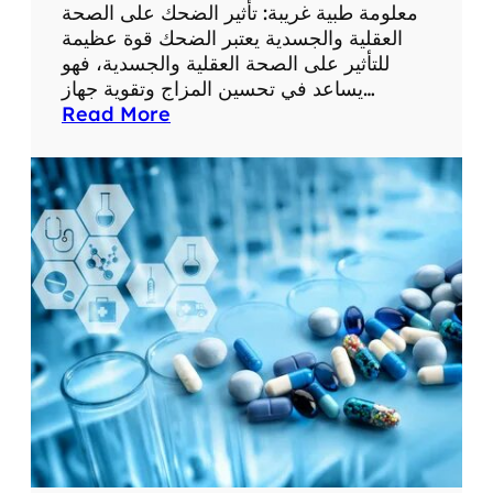
ع
معلومة طبية غريبة: تأثير الضحك على الصحة
ل
العقلية والجسدية يعتبر الضحك قوة عظيمة
و
للتأثير على الصحة العقلية والجسدية، فهو
م
يساعد في تحسين المزاج وتقوية جهاز…
ا
:
Read More
ت
م
ط
ع
ب
ل
ي
و
ة
م
م
ة
ف
ط
ي
ب
د
ي
ة
ة
غ
ر
ي
ب
ة