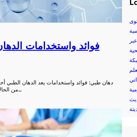
La
وى
ية
بر
فوائد واستخدامات الدها
حية
بكة
علم
اتي
دهان طبي: فوائد واستخدامات يعد الدهان الطبي أحد 
مية
من الحالات الصحية. فهو يحتوي على مواد فعّالة تستخدم لتخف…
يث
يثة