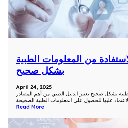
ش
ص
ا
ح
ب
ي
ا
ة
ل
ل
ط
ت
ب
ن
ي
ا
ة
لاستفادة من المعلومات الطبية
و
ل
بشكل صحيح
ا
ل
أ
April 24, 2025
ط
لطبية بشكل صحيح يعتبر الدليل الطبي من أهم المصادر
ع
م
:
Read More
ة
ا
ا
ل
ل
د