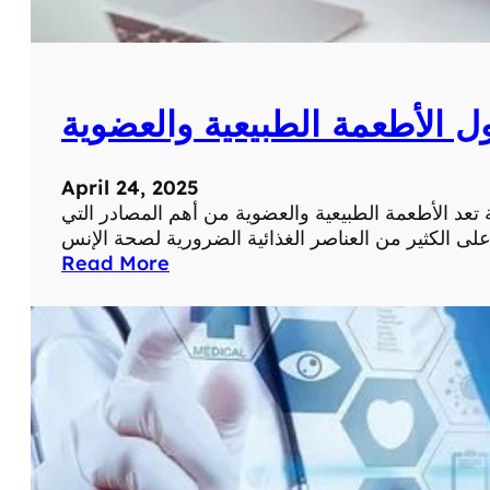
ف
و
ا
ئ
ول الأطعمة الطبيعية والعضوية
د
و
ا
April 24, 2025
س
ة تعد الأطعمة الطبيعية والعضوية من أهم المصادر التي
ت
خ
:
Read More
د
ا
ا
ل
م
ف
ا
و
ت
ا
ل
ئ
ل
د
أ
ا
ع
ل