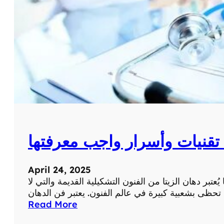
و
ا
س
ت
خ
د
ا
م
ا
ت
ا
ل
 تقنيات وأسرار واجب معرفتها
د
ه
ا
April 24, 2025
ن
عتبر دهان الزيتا من الفنون التشكيلية القديمة والتي لا
ا
ل
:
Read More
ط
ف
ب