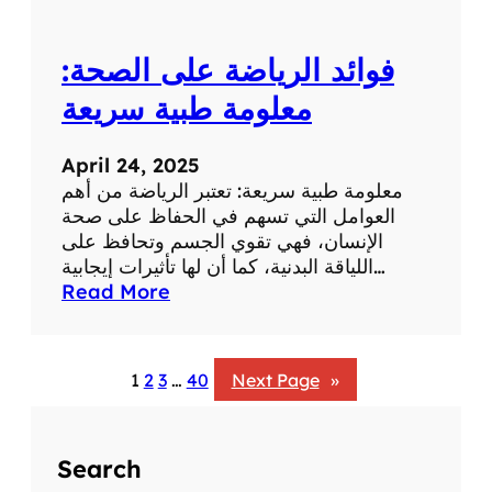
:
ت
فوائد الرياضة على الصحة:
أ
ث
معلومة طبية سريعة
ي
ر
April 24, 2025
ا
معلومة طبية سريعة: تعتبر الرياضة من أهم
ل
العوامل التي تسهم في الحفاظ على صحة
ض
الإنسان، فهي تقوي الجسم وتحافظ على
ح
اللياقة البدنية، كما أن لها تأثيرات إيجابية…
ك
:
Read More
ع
ف
ل
و
ى
ا
ا
1
2
3
…
40
Next Page
»
ئ
ل
د
ص
ا
ح
Search
ل
ة