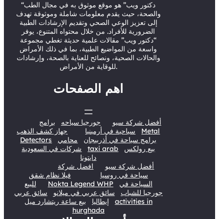
r
e
o
I
“دكتور ويب” هو موقع موثوق به في مجال الطب
والصحة، حيث يقدم معلومات شاملة وموثوقة تهدف
k
n
إلى تعزيز الوعي الصحي وتقديم الإرشادات الطبية
الضرورية للأفراد. من خلال محتواه المتنوع، يوفر
“دكتور ويب” مقالات علمية حديثة تغطي مجموعة
واسعة من المواضيع الطبية، بما في ذلك الأمراض
والحالات الصحية، ونصائح للعناية بالصحة، وإرشادات
للوقاية من الأمراض.
اهم الصفحات
أفضل شركة سيو
جورجيا سياحه
برامج
Metal
سياحية في أرمينيا
جهاز كشف الذهب
برامج سياحة في أذربيجان
محامي
Detectors
بيع رولكس
taxi arab
شركات في السعودية
دايتونا
أفضل شركة سيو
افضل شركة
سياحة في روسيا
فيلا نظام شقق
السياحة في
Nokta Legend WHP
للبيع
جورجيا للشباب
سائق عربي في ميلانو
سائق عربي
activities in
إيطاليا
بيع ساعة ريتشارد ميل
hurghada