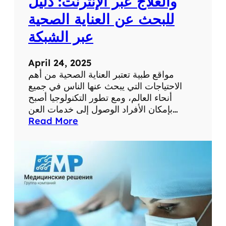
والعلاج عبر الإنترنت: دليل
م
للبحث عن العناية الصحية
س
ت
عبر الشبكة
و
ى
April 24, 2025
ص
مواقع طبية تعتبر العناية الصحية من أهم
ح
الاحتياجات التي يبحث عنها الناس في جميع
ت
أنحاء العالم، ومع تطور التكنولوجيا أصبح
ك
بإمكان الأفراد الوصول إلى خدمات العن…
ا
:
Read More
ل
أ
ش
ف
خ
ض
ص
ل
ي
م
ة
و
ا
ق
ع