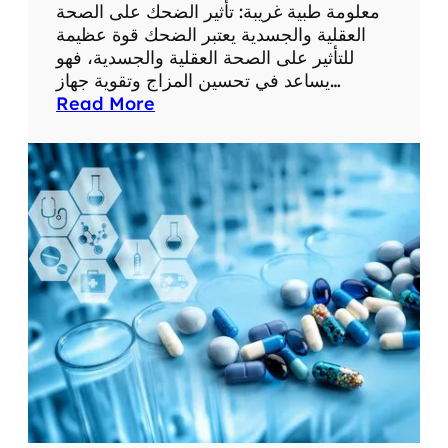
ع
معلومة طبية غريبة: تأثير الضحك على الصحة
ل
العقلية والجسدية يعتبر الضحك قوة عظيمة
و
للتأثير على الصحة العقلية والجسدية، فهو
م
يساعد في تحسين المزاج وتقوية جهاز…
ا
:
Read More
ت
م
ط
ع
ب
ل
ي
و
ة
م
م
ة
ف
ط
ي
ب
د
ي
ة
ة
غ
ر
ي
ب
ة