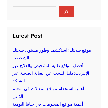
ر
ا
ي
ل
S
ا
e
ع
ض
a
ق
r
ة
ل
c
ع
ي
h
ل
Latest Post
ة
ى
و
ا
ا
ل
موقع صحتك: استكشف وطور مستوى صحتك
ل
ص
الشخصية
ج
ح
س
أفضل مواقع طبية للتشخيص والعلاج عبر
ة
د
:
الإنترنت: دليل للبحث عن العناية الصحية عبر
ي
م
ة
الشبكة
ع
أهمية استخدام مواقع المقالات في التعلم
ل
و
الذاتي
م
أهمية مواقع المعلومات في حياتنا اليومية
ة