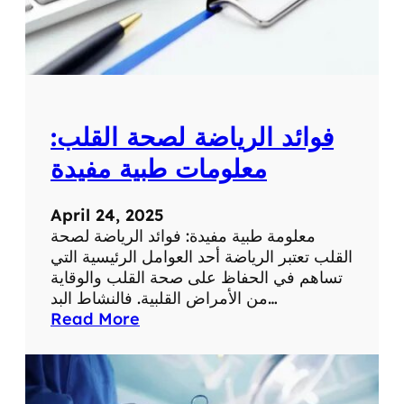
م
ع
ل
و
م
ة
فوائد الرياضة لصحة القلب:
ط
ب
معلومات طبية مفيدة
ي
ة
April 24, 2025
ه
معلومة طبية مفيدة: فوائد الرياضة لصحة
ا
القلب تعتبر الرياضة أحد العوامل الرئيسية التي
م
تساهم في الحفاظ على صحة القلب والوقاية
ة
من الأمراض القلبية. فالنشاط البد…
:
Read More
ف
و
ا
ئ