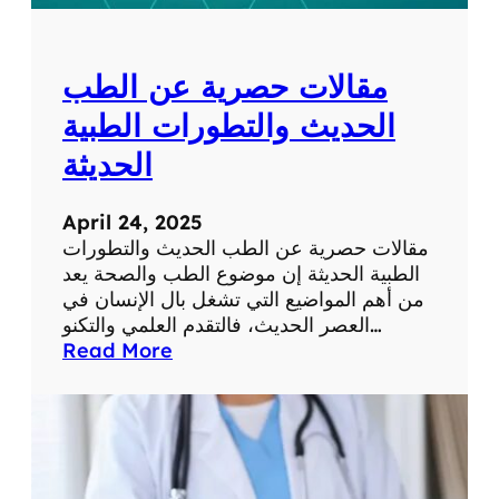
ل
ل
ش
و
ب
م
مقالات حصرية عن الطب
ك
ا
ة
ت
الحديث والتطورات الطبية
ف
الحديثة
ي
ح
ي
April 24, 2025
ا
مقالات حصرية عن الطب الحديث والتطورات
ت
الطبية الحديثة إن موضوع الطب والصحة يعد
ن
من أهم المواضيع التي تشغل بال الإنسان في
ا
العصر الحديث، فالتقدم العلمي والتكنو…
ا
:
Read More
ل
م
ي
ق
و
ا
م
ل
ي
ا