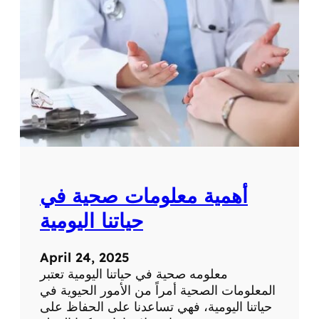
ة
ت
ح
ص
ر
ي
ة
ع
ن
ا
ل
ط
ب
أهمية معلومات صحية في
ا
ل
حياتنا اليومية
ح
د
April 24, 2025
ي
معلومه صحية في حياتنا اليومية تعتبر
ث
المعلومات الصحية أمراً من الأمور الحيوية في
و
حياتنا اليومية، فهي تساعدنا على الحفاظ على
ا