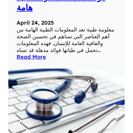
ة
ح
هامة
ي
ا
April 24, 2025
ت
معلومة طبية تعد المعلومات الطبية الهامة من
ن
أهم العناصر التي تساهم في تحسين الصحة
ا
والعافية العامة للإنسان. فهذه المعلومات
ا
تحمل في طياتها فوائد مذهلة قد تساه…
ل
:
Read More
ي
ف
و
و
م
ا
ي
ئ
ة
د
م
ذ
ه
ل
ة
ل