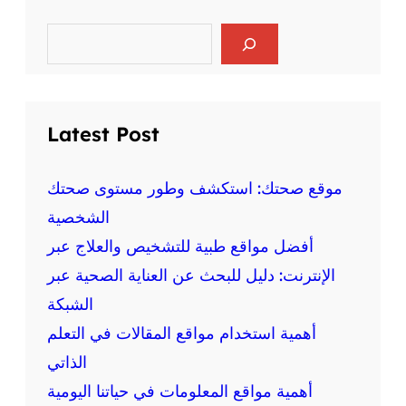
ر
ا
ي
ل
S
ا
e
ع
ض
a
ق
r
ة
ل
c
ع
ي
h
ل
Latest Post
ة
ى
و
ا
ا
ل
موقع صحتك: استكشف وطور مستوى صحتك
ل
ص
الشخصية
ج
ح
س
أفضل مواقع طبية للتشخيص والعلاج عبر
ة
د
:
الإنترنت: دليل للبحث عن العناية الصحية عبر
ي
م
ة
الشبكة
ع
أهمية استخدام مواقع المقالات في التعلم
ل
و
الذاتي
م
أهمية مواقع المعلومات في حياتنا اليومية
ة