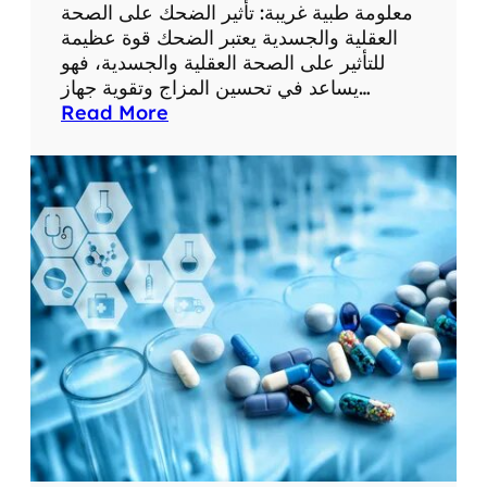
ع
معلومة طبية غريبة: تأثير الضحك على الصحة
ل
العقلية والجسدية يعتبر الضحك قوة عظيمة
و
للتأثير على الصحة العقلية والجسدية، فهو
م
يساعد في تحسين المزاج وتقوية جهاز…
ا
:
Read More
ت
م
ط
ع
ب
ل
ي
و
ة
م
م
ة
ف
ط
ي
ب
د
ي
ة
ة
غ
ر
ي
ب
ة