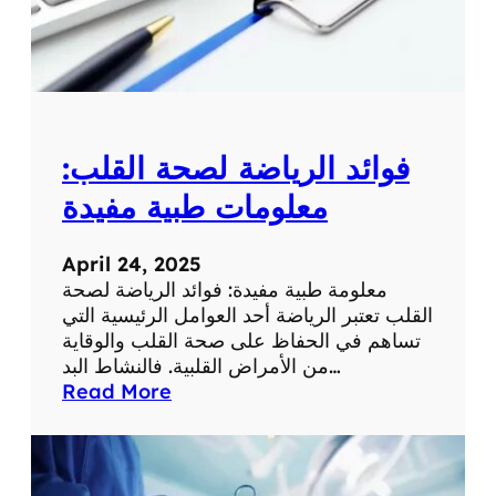
م
ع
ل
و
م
ة
فوائد الرياضة لصحة القلب:
ط
ب
معلومات طبية مفيدة
ي
ة
April 24, 2025
ه
معلومة طبية مفيدة: فوائد الرياضة لصحة
ا
القلب تعتبر الرياضة أحد العوامل الرئيسية التي
م
تساهم في الحفاظ على صحة القلب والوقاية
ة
من الأمراض القلبية. فالنشاط البد…
:
Read More
ف
و
ا
ئ