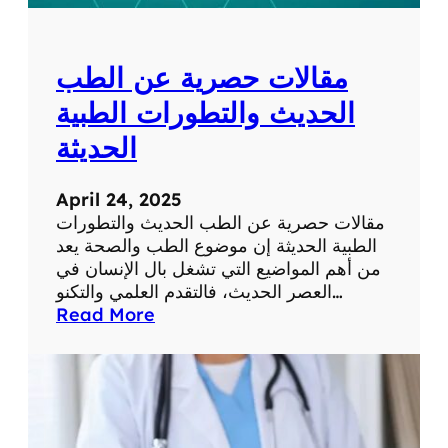
ل
ل
ش
و
ب
م
مقالات حصرية عن الطب
ك
ا
ة
ت
الحديث والتطورات الطبية
ف
الحديثة
ي
ح
ي
April 24, 2025
ا
مقالات حصرية عن الطب الحديث والتطورات
ت
الطبية الحديثة إن موضوع الطب والصحة يعد
ن
من أهم المواضيع التي تشغل بال الإنسان في
ا
العصر الحديث، فالتقدم العلمي والتكنو…
ا
:
Read More
ل
م
ي
ق
و
ا
م
ل
ي
ا