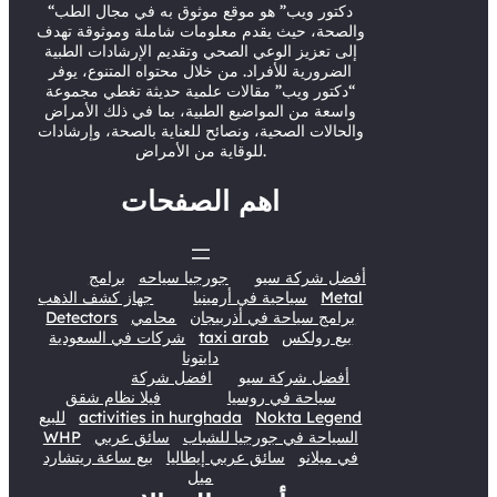
r
e
o
I
“دكتور ويب” هو موقع موثوق به في مجال الطب
والصحة، حيث يقدم معلومات شاملة وموثوقة تهدف
k
n
إلى تعزيز الوعي الصحي وتقديم الإرشادات الطبية
الضرورية للأفراد. من خلال محتواه المتنوع، يوفر
“دكتور ويب” مقالات علمية حديثة تغطي مجموعة
واسعة من المواضيع الطبية، بما في ذلك الأمراض
والحالات الصحية، ونصائح للعناية بالصحة، وإرشادات
للوقاية من الأمراض.
اهم الصفحات
أفضل شركة سيو
جورجيا سياحه
برامج
Metal
سياحية في أرمينيا
جهاز كشف الذهب
برامج سياحة في أذربيجان
محامي
Detectors
بيع رولكس
taxi arab
شركات في السعودية
دايتونا
أفضل شركة سيو
افضل شركة
سياحة في روسيا
فيلا نظام شقق
Nokta Legend
activities in hurghada
للبيع
السياحة في جورجيا للشباب
سائق عربي
WHP
في ميلانو
سائق عربي إيطاليا
بيع ساعة ريتشارد
ميل