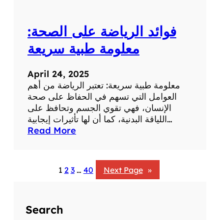
:
ت
فوائد الرياضة على الصحة:
أ
ث
معلومة طبية سريعة
ي
ر
April 24, 2025
ا
معلومة طبية سريعة: تعتبر الرياضة من أهم
ل
العوامل التي تسهم في الحفاظ على صحة
ض
الإنسان، فهي تقوي الجسم وتحافظ على
ح
اللياقة البدنية، كما أن لها تأثيرات إيجابية…
ك
:
Read More
ع
ف
ل
و
ى
ا
ا
1
2
3
…
40
Next Page
»
ئ
ل
د
ص
ا
ح
Search
ل
ة