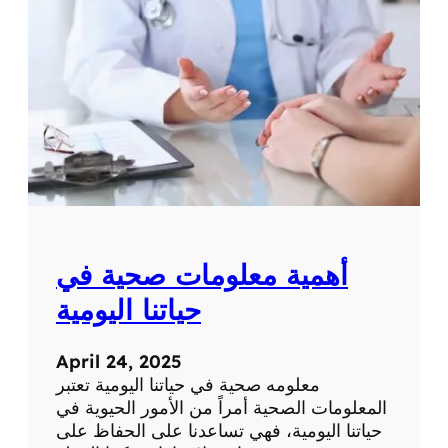
ة
ت
ح
ص
ر
ي
ة
ع
ن
ا
ل
ط
ب
أهمية معلومات صحية في
ا
ل
حياتنا اليومية
ح
د
April 24, 2025
ي
معلومه صحية في حياتنا اليومية تعتبر
ث
المعلومات الصحية أمراً من الأمور الحيوية في
و
حياتنا اليومية، فهي تساعدنا على الحفاظ على
ا