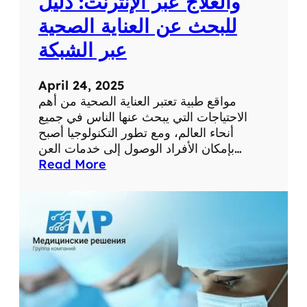
والعلاج عبر الإنترنت: دليل
م
للبحث عن العناية الصحية
س
ت
عبر الشبكة
و
ى
April 24, 2025
ص
مواقع طبية تعتبر العناية الصحية من أهم
ح
الاحتياجات التي يبحث عنها الناس في جميع
ت
أنحاء العالم، ومع تطور التكنولوجيا أصبح
ك
بإمكان الأفراد الوصول إلى خدمات العن…
ا
:
Read More
ل
أ
ش
ف
خ
ض
ص
ل
ي
م
ة
و
ا
ق
ع