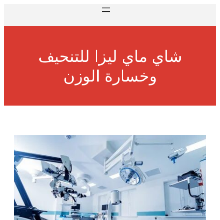
شاي ماي ليزا للتنحيف
وخسارة الوزن