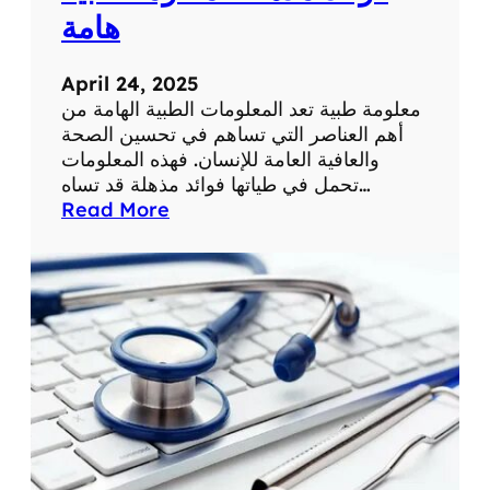
ة
ح
هامة
ي
ا
April 24, 2025
ت
معلومة طبية تعد المعلومات الطبية الهامة من
ن
أهم العناصر التي تساهم في تحسين الصحة
ا
والعافية العامة للإنسان. فهذه المعلومات
ا
تحمل في طياتها فوائد مذهلة قد تساه…
ل
:
Read More
ي
ف
و
و
م
ا
ي
ئ
ة
د
م
ذ
ه
ل
ة
ل