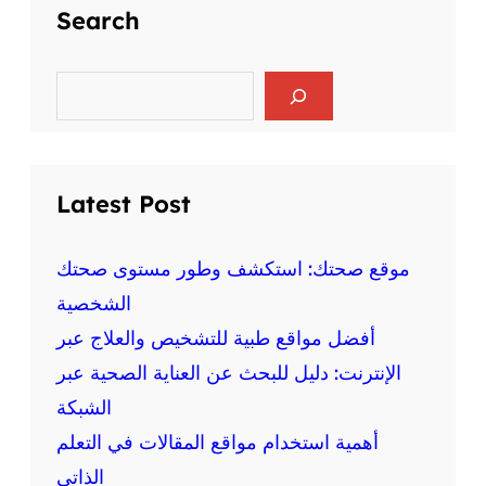
ح
Search
ل
ة
ر
ا
ي
ل
S
ا
e
ع
ض
a
ق
r
ة
ل
c
ع
ي
h
ل
Latest Post
ة
ى
و
ا
ا
ل
موقع صحتك: استكشف وطور مستوى صحتك
ل
ص
الشخصية
ج
ح
س
أفضل مواقع طبية للتشخيص والعلاج عبر
ة
د
:
الإنترنت: دليل للبحث عن العناية الصحية عبر
ي
م
ة
الشبكة
ع
أهمية استخدام مواقع المقالات في التعلم
ل
و
الذاتي