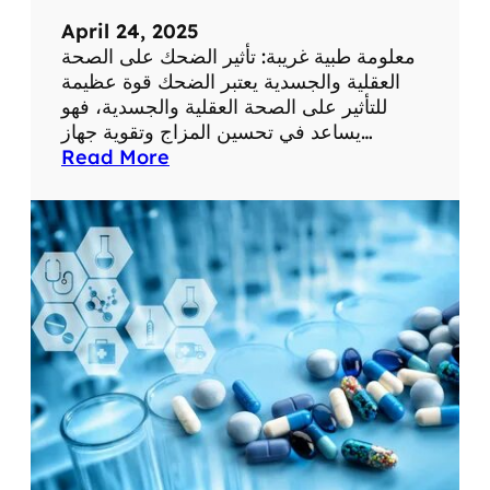
:
م
April 24, 2025
ع
معلومة طبية غريبة: تأثير الضحك على الصحة
ل
العقلية والجسدية يعتبر الضحك قوة عظيمة
و
للتأثير على الصحة العقلية والجسدية، فهو
م
يساعد في تحسين المزاج وتقوية جهاز…
ا
:
Read More
ت
م
ط
ع
ب
ل
ي
و
ة
م
م
ة
ف
ط
ي
ب
د
ي
ة
ة
غ
ر
ي