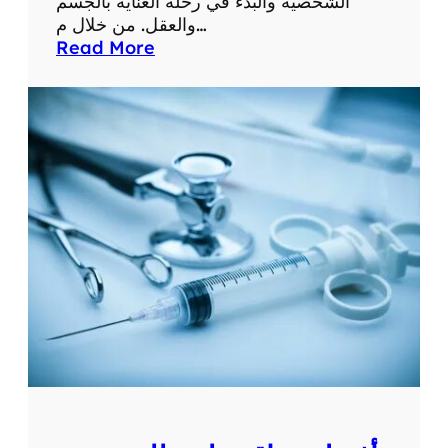
الشخصية والبدء في رحلة العناية بالجسم
والعقل. من خلال م…
:
Read More
م
و
ق
ع
ص
ح
ت
ك
:
ا
س
ت
ك
ش
ف
و
ط