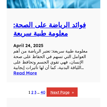
ب
ة
:
ت
فوائد الرياضة على الصحة:
أ
ث
معلومة طبية سريعة
ي
ر
April 24, 2025
ا
معلومة طبية سريعة: تعتبر الرياضة من أهم
ل
العوامل التي تسهم في الحفاظ على صحة
ض
الإنسان، فهي تقوي الجسم وتحافظ على
ح
اللياقة البدنية، كما أن لها تأثيرات إيجابية…
ك
:
Read More
ع
ف
ل
و
ى
ا
ا
1
2
3
…
40
Next Page
»
ئ
ل
د
ص
ا