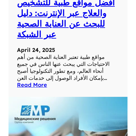
أفضل مواقع طبية للتشخيص
و
ر
والعلاج عبر الإنترنت: دليل
م
للبحث عن العناية الصحية
س
ت
عبر الشبكة
و
ى
April 24, 2025
ص
مواقع طبية تعتبر العناية الصحية من أهم
ح
الاحتياجات التي يبحث عنها الناس في جميع
ت
أنحاء العالم، ومع تطور التكنولوجيا أصبح
ك
بإمكان الأفراد الوصول إلى خدمات العن…
ا
:
Read More
ل
أ
ش
ف
خ
ض
ص
ل
ي
م
ة
و
ا