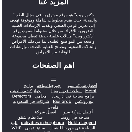
المزيد عنا
e
b
o
d
r
e
o
I
“دكتور ويب” هو موقع موثوق به في مجال الطب
والصحة، حيث يقدم معلومات شاملة وموثوقة تهدف
k
n
إلى تعزيز الوعي الصحي وتقديم الإرشادات الطبية
الضرورية للأفراد. من خلال محتواه المتنوع، يوفر
“دكتور ويب” مقالات علمية حديثة تغطي مجموعة
واسعة من المواضيع الطبية، بما في ذلك الأمراض
والحالات الصحية، ونصائح للعناية بالصحة، وإرشادات
للوقاية من الأمراض.
اهم الصفحات
أفضل شركة سيو
جورجيا سياحه
برامج
Metal
سياحية في أرمينيا
جهاز كشف الذهب
برامج سياحة في أذربيجان
محامي
Detectors
بيع رولكس
taxi arab
شركات في السعودية
دايتونا
أفضل شركة سيو
افضل شركة
سياحة في روسيا
فيلا نظام شقق
Nokta Legend
activities in hurghada
للبيع
السياحة في جورجيا للشباب
سائق عربي
WHP