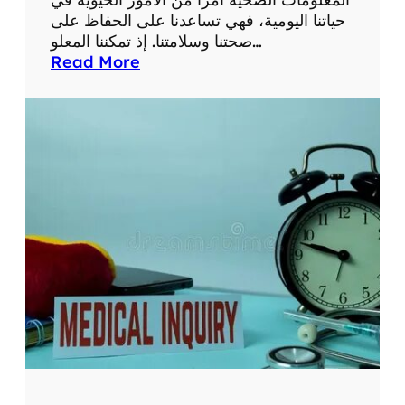
و
حياتنا اليومية، فهي تساعدنا على الحفاظ على
ا
صحتنا وسلامتنا. إذ تمكننا المعلو…
ل
:
Read More
ت
أ
ط
ه
و
م
ر
ي
ا
ة
ت
م
ا
ع
ل
ل
ط
و
ب
م
ي
ا
ة
ت
ا
ص
ل
ح
ح
ي
د
ة
ي