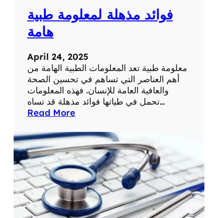
ف
ث
فوائد مذهلة لمعلومة طبية
ي
ة
ح
هامة
ي
ا
April 24, 2025
ت
معلومة طبية تعد المعلومات الطبية الهامة من
ن
أهم العناصر التي تساهم في تحسين الصحة
ا
والعافية العامة للإنسان. فهذه المعلومات
ا
تحمل في طياتها فوائد مذهلة قد تساه…
ل
:
Read More
ي
ف
و
و
م
ا
ي
ئ
ة
د
م
ذ
ه
ل