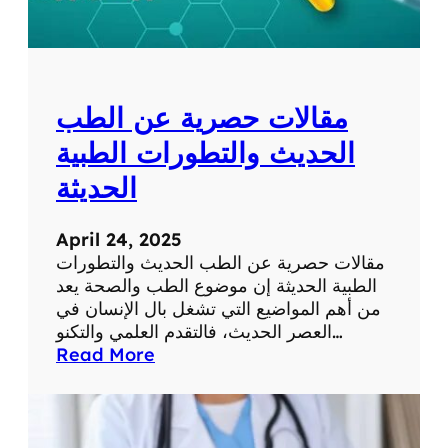
ر
م
ا
ع
ل
ل
ش
و
ب
م
مقالات حصرية عن الطب
ك
ا
ة
ت
الحديث والتطورات الطبية
ف
الحديثة
ي
ح
ي
April 24, 2025
ا
مقالات حصرية عن الطب الحديث والتطورات
ت
الطبية الحديثة إن موضوع الطب والصحة يعد
ن
من أهم المواضيع التي تشغل بال الإنسان في
ا
العصر الحديث، فالتقدم العلمي والتكنو…
ا
:
Read More
ل
م
ي
ق
و
ا
م
ل