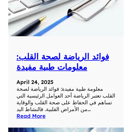
ة
ل
م
ع
ل
و
م
ة
فوائد الرياضة لصحة القلب:
ط
ب
معلومات طبية مفيدة
ي
ة
April 24, 2025
ه
معلومة طبية مفيدة: فوائد الرياضة لصحة
ا
القلب تعتبر الرياضة أحد العوامل الرئيسية التي
م
تساهم في الحفاظ على صحة القلب والوقاية
ة
من الأمراض القلبية. فالنشاط البد…
:
Read More
ف
و