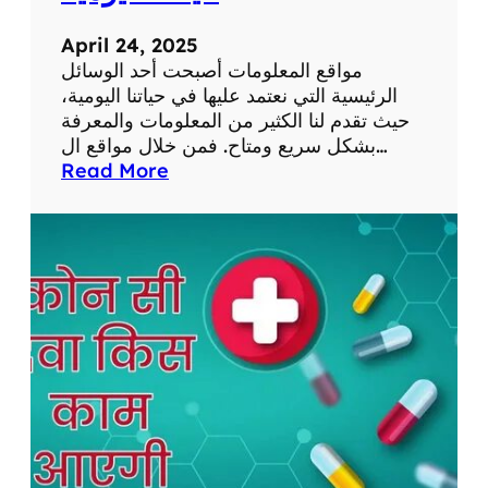
م
ح
ق
ث
April 24, 2025
ا
ع
مواقع المعلومات أصبحت أحد الوسائل
ل
ن
الرئيسية التي نعتمد عليها في حياتنا اليومية،
ا
ا
حيث تقدم لنا الكثير من المعلومات والمعرفة
ت
ل
بشكل سريع ومتاح. فمن خلال مواقع ال…
ف
ع
:
Read More
ي
ن
أ
ا
ا
ه
ل
ي
م
ت
ة
ي
ع
ا
ة
ل
ل
م
م
ص
و
ا
ح
ا
ل
ي
ق
ذ
ة
ع
ا
ع
ا
ت
ب
ل
ي