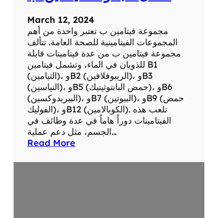
و
ل
March 12, 2024
ع
مجموعة فيتامين ب تعتبر واحدة من أهم
ن
المجموعات الفيتامينية للصحة العامة. تتألف
د
مجموعة فيتامين ب من عدة فيتامينات قابلة
ا
للذوبان في الماء، وتشمل فيتامين B1
ل
(الثيامين)، وB2 (الريبوفلافين)، وB3
أ
(النياسين)، وB5 (حمض البانتوثينيك)، وB6
ط
(البيريدوكسين)، وB7 (البيوتين)، وB9 (حمض
ف
الفوليك)، وB12 (الكوبالامين). تلعب هذه
ا
الفيتامينات دوراً هاماً في عدة وظائف في
ل
الجسم، مثل دعم عملية…
:
Read More
ا
ف
ض
ل
م
ج