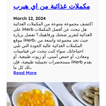
ا
مكملات غذائية من اي هيرب
ل
ي
س
March 12, 2024
م
اكتشف مجموعة متنوعة من المكملات الغذائية
ن
على iHerb هل تبحث عن أفضل المكملات
الغذائية لتعزيز صحتك ورفاهيتك؟ تفضل بزيارة
موقع iHerb، حيث تجد مجموعة واسعة من
المكملات الغذائية عالية الجودة التي تلبي
احتياجاتك. سواء كنت تبحث عن فيتامينات
ومعادن، أو حمض أميني، أو زيوت طبيعية، أو
مستحضرات تجميلية طبيعية، فإن iHerb يقدم
لك كل ما…
:
Read More
م
ك
م
ل
ا
ت