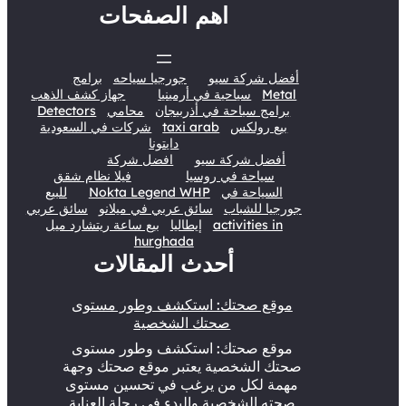
اهم الصفحات
أفضل شركة سيو
جورجيا سياحه
برامج
Metal
سياحية في أرمينيا
جهاز كشف الذهب
برامج سياحة في أذربيجان
محامي
Detectors
بيع رولكس
taxi arab
شركات في السعودية
دايتونا
أفضل شركة سيو
افضل شركة
سياحة في روسيا
فيلا نظام شقق
السياحة في
Nokta Legend WHP
للبيع
جورجيا للشباب
سائق عربي في ميلانو
سائق عربي
activities in
إيطاليا
بيع ساعة ريتشارد ميل
hurghada
أحدث المقالات
موقع صحتك: استكشف وطور مستوى
صحتك الشخصية
موقع صحتك: استكشف وطور مستوى
صحتك الشخصية يعتبر موقع صحتك وجهة
مهمة لكل من يرغب في تحسين مستوى
صحته الشخصية والبدء في رحلة العناية