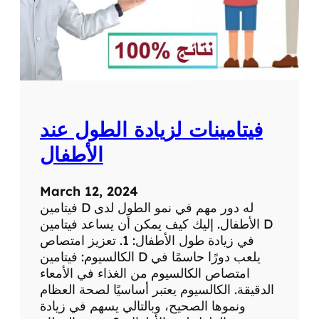
س
ل
ي
م
م
ك
م
ل
فيتامينات لزيادة الطول عند
غ
ذ
الأطفال
ا
ئ
March 12, 2024
ي
فيتامين D له دور مهم في نمو الطول لدى
ل
الأطفال. إليك كيف يمكن أن يساعد فيتامين D
ل
في زيادة طول الأطفال: 1. تعزيز امتصاص
ت
الكالسيوم: فيتامين D يلعب دورًا حاسمًا في
خ
امتصاص الكالسيوم من الغذاء في الأمعاء
س
الدقيقة. الكالسيوم يعتبر أساسيًا لصحة العظام
ي
ونموها الصحيح، وبالتالي يسهم في زيادة
س