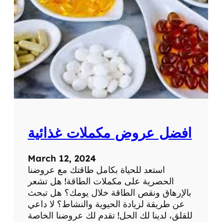
غ
ذ
ا
ئ
ي
ة
م
ن
ا
ي
ه
افضل عروض مكملات غذائية
ي
ر
ب
March 12, 2024
استعد للحياة بكامل طاقتك مع عروضنا
الحصرية على مكملات الطاقة! هل تشعر
بالإرهاق ونقص الطاقة خلال يومك؟ هل تبحث
عن طريقة لزيادة الحيوية والنشاط؟ لا داعي
للقلق، لدينا لك الحل! تقدم لك عروضنا الخاصة