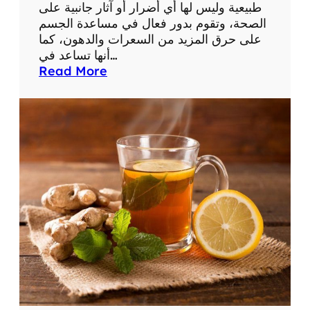
طبيعية وليس لها أي أضرار أو آثار جانبية على
ط
الصحة، وتقوم بدور فعال في مساعدة الجسم
ر
على حرق المزيد من السعرات والدهون، كما
ي
أنها تساعد في…
ق
:
Read More
ة
ح
ا
ب
ل
و
ت
ب
ح
7
ض
ج
ي
ر
ر
ي
ن
ل
إ
ن
ق
ا
ص