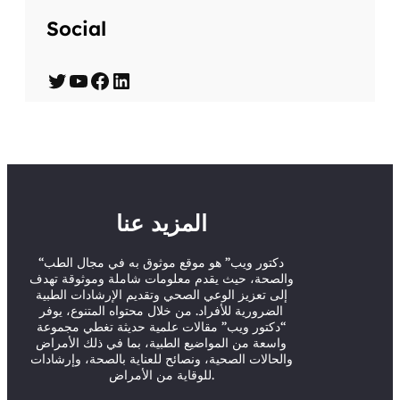
Social
T
Y
F
L
w
o
a
i
i
u
c
n
t
T
e
k
t
u
b
e
المزيد عنا
e
b
o
d
r
e
o
I
“دكتور ويب” هو موقع موثوق به في مجال الطب
والصحة، حيث يقدم معلومات شاملة وموثوقة تهدف
k
n
إلى تعزيز الوعي الصحي وتقديم الإرشادات الطبية
الضرورية للأفراد. من خلال محتواه المتنوع، يوفر
“دكتور ويب” مقالات علمية حديثة تغطي مجموعة
واسعة من المواضيع الطبية، بما في ذلك الأمراض
والحالات الصحية، ونصائح للعناية بالصحة، وإرشادات
للوقاية من الأمراض.