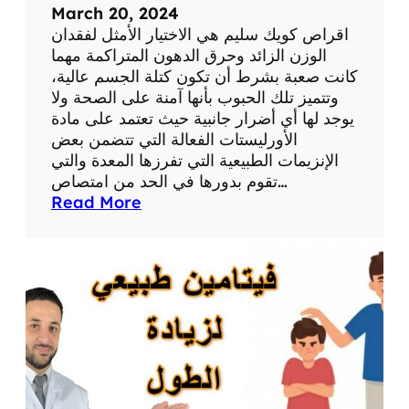
ل
March 20, 2024
ت
اقراص كويك سليم هي الاختيار الأمثل لفقدان
خ
الوزن الزائد وحرق الدهون المتراكمة مهما
س
كانت صعبة بشرط أن تكون كتلة الجسم عالية،
ي
وتتميز تلك الحبوب بأنها آمنة على الصحة ولا
س
يوجد لها أي أضرار جانبية حيث تعتمد على مادة
الأورليستات الفعالة التي تتضمن بعض
الإنزيمات الطبيعية التي تفرزها المعدة والتي
تقوم بدورها في الحد من امتصاص…
:
Read More
ا
ق
ر
ا
ص
ك
و
ي
ك