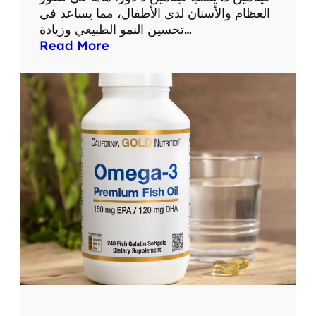
العظام والأسنان لدى الأطفال، مما يساعد في
تحسين النمو الطبيعي وزيادة…
:
Read More
أ
ف
ض
ل
ف
ي
ت
ا
م
ي
ن
ل
ل
أ
ط
ف