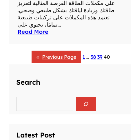
على مكملات الطاقة الفرصة المثالية لتعزيز
طاقتك وزيادة لياقتك بشكل طبيعي وصحي.
تعتمد هذه المكملات على تركيبات طبيعية
تمامًا، تحتوي على…
:
Read More
ا
ف
ض
«
Previous Page
1
…
38
39
40
ل
ع
ر
Search
و
ض
م
S
ك
e
م
a
r
ل
c
ا
h
ت
Latest Post
غ