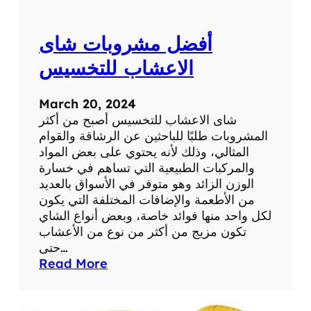
ا
ل
أفضل مشروبات شاى
و
ز
الاعشاب للتخسيس
ن
و
March 20, 2024
ن
شاى الاعشاب للتخسيس أصبح من أكثر
ص
المشروبات طلبًا للباحثين عن الرشاقة والقوام
ا
المثالي، وذلك لأنه يحتوي على بعض المواد
ئ
والمركبات الطبيعية التي تساهم في خسارة
ح
الوزن الزائد وهو متوفر في الأسواق بالعديد
ت
من الأطعمة والإضافات المختلفة التي يكون
ن
لكل واحد منها فوائد خاصة، وبعض أنواع الشاي
ا
تكون مزيج من أكثر من نوع من الأعشاب
و
حتى…
ل
:
Read More
ه
أ
ا
ف
ض