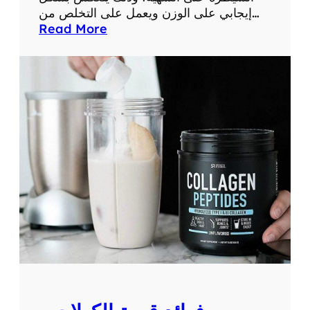
إيجابي على الوزن ويعمل على التخلص من…
:
Read More
ا
ل
م
ا
د
ة
ا
ل
ف
ع
ا
ل
ة
ف
ي
ك
و