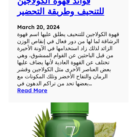
فوائد قهوة الكولاجين
ي
ك
للتنحيف وطريقة التحضير
س
ل
March 20, 2024
ي
قهوة الكولاجين للتنحيف يطلق عليها اسم قهوة
م
الرشاقة لما لها من دور فعال في إنقاص الوزن
ل
الزائد لذلك زاد استخدامها في الآونة الأخيرة
ل
من قبل الباحثين عن القوام الممشوق، وهي
ت
تختلف عن القهوة العادية لأنها يضاف عليها
خ
بعض العناصر الأخرى مثل الكولاجين وقشر
س
الرمان والتفاح الأخضر وتلك المكونات مع
ي
بعضها تحد من تراكم الدهون في…
س
:
Read More
ف
و
ا
ئ
د
ق