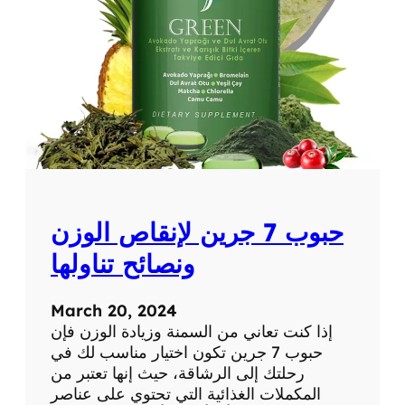
ه
و
ة
ا
ل
ك
و
ل
ا
ج
ي
حبوب 7 جرين لإنقاص الوزن
ن
ل
ونصائح تناولها
ل
ت
March 20, 2024
ن
إذا كنت تعاني من السمنة وزيادة الوزن فإن
ح
حبوب 7 جرين تكون اختيار مناسب لك في
ي
رحلتك إلى الرشاقة، حيث إنها تعتبر من
ف
المكملات الغذائية التي تحتوي على عناصر
و