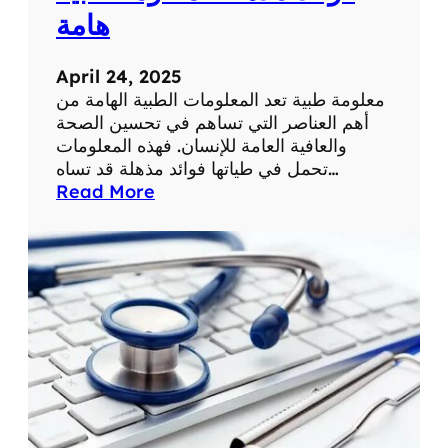
ة
ح
هامة
ي
ا
April 24, 2025
ت
معلومة طبية تعد المعلومات الطبية الهامة من
ن
أهم العناصر التي تساهم في تحسين الصحة
ا
والعافية العامة للإنسان. فهذه المعلومات
ا
تحمل في طياتها فوائد مذهلة قد تساه…
ل
:
Read More
ي
ف
و
و
م
ا
ي
ئ
ة
د
م
ذ
ه
ل
ة
ل