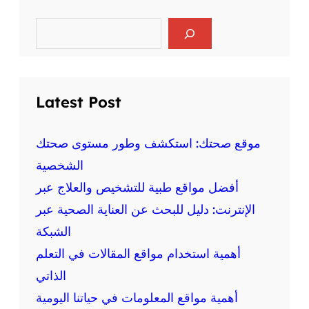
ر
ا
ي
ل
S
ا
e
ع
ض
a
ق
r
ة
ل
c
ع
ي
h
ل
Latest Post
ة
ى
و
ا
ا
ل
موقع صحتك: استكشف وطور مستوى صحتك
ل
ص
الشخصية
ج
ح
س
أفضل مواقع طبية للتشخيص والعلاج عبر
ة
د
:
الإنترنت: دليل للبحث عن العناية الصحية عبر
ي
م
ة
الشبكة
ع
أهمية استخدام مواقع المقالات في التعلم
ل
و
الذاتي
م
أهمية مواقع المعلومات في حياتنا اليومية
ة