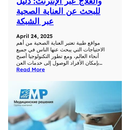
والعلاج عبر الإنترنت: دليل
م
للبحث عن العناية الصحية
س
ت
عبر الشبكة
و
ى
April 24, 2025
ص
مواقع طبية تعتبر العناية الصحية من أهم
ح
الاحتياجات التي يبحث عنها الناس في جميع
ت
أنحاء العالم، ومع تطور التكنولوجيا أصبح
ك
بإمكان الأفراد الوصول إلى خدمات العن…
ا
:
Read More
ل
أ
ش
ف
خ
ض
ص
ل
ي
م
ة
و
ا
ق
ع