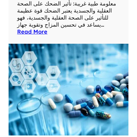
ع
معلومة طبية غريبة: تأثير الضحك على الصحة
ل
العقلية والجسدية يعتبر الضحك قوة عظيمة
و
للتأثير على الصحة العقلية والجسدية، فهو
م
يساعد في تحسين المزاج وتقوية جهاز…
ا
:
Read More
ت
م
ط
ع
ب
ل
ي
و
ة
م
م
ة
ف
ط
ي
ب
د
ي
ة
ة
غ
ر
ي
ب
ة