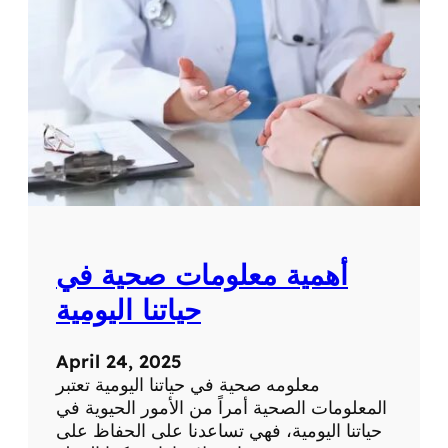
ة
ت
ح
ص
ر
ي
ة
ع
ن
ا
ل
ط
ب
أهمية معلومات صحية في
ا
ل
حياتنا اليومية
ح
د
April 24, 2025
ي
معلومه صحية في حياتنا اليومية تعتبر
ث
المعلومات الصحية أمراً من الأمور الحيوية في
و
حياتنا اليومية، فهي تساعدنا على الحفاظ على
ا