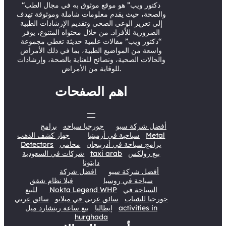
r
e
o
I
“دكتور ويب” هو موقع موثوق به في مجال الطب
والصحة، حيث يقدم معلومات شاملة وموثوقة تهدف
k
n
إلى تعزيز الوعي الصحي وتقديم الإرشادات الطبية
الضرورية للأفراد. من خلال محتواه المتنوع، يوفر
“دكتور ويب” مقالات علمية حديثة تغطي مجموعة
واسعة من المواضيع الطبية، بما في ذلك الأمراض
والحالات الصحية، ونصائح للعناية بالصحة، وإرشادات
للوقاية من الأمراض.
اهم الصفحات
أفضل شركة سيو
جورجيا سياحه
برامج
Metal
سياحية في أرمينيا
جهاز كشف الذهب
برامج سياحة في أذربيجان
محامي
Detectors
بيع رولكس
taxi arab
شركات في السعودية
دايتونا
أفضل شركة سيو
افضل شركة
سياحة في روسيا
فيلا نظام شقق
السياحة في
Nokta Legend WHP
للبيع
جورجيا للشباب
سائق عربي في ميلانو
سائق عربي
activities in
إيطاليا
بيع ساعة ريتشارد ميل
hurghada