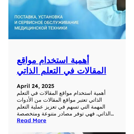
ط
ب
ي
ة
ل
ل
ت
ش
أهمية استخدام مواقع
خ
ي
المقالات في التعلم الذاتي
ص
و
April 24, 2025
ا
أهمية استخدام مواقع المقالات في التعلم
ل
الذاتي تعتبر مواقع المقالات من الأدوات
ع
المهمة التي تسهم في تعزيز عملية التعلم
ل
الذاتي. فهي توفر مصادر متنوعة ومتخصصة…
ا
:
Read More
ج
أ
ع
ه