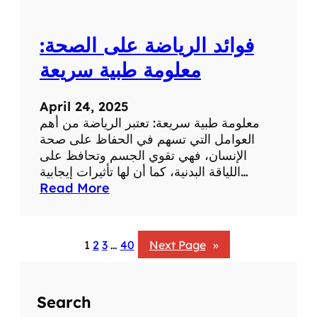
:
ت
فوائد الرياضة على الصحة:
أ
ث
معلومة طبية سريعة
ي
ر
April 24, 2025
ا
معلومة طبية سريعة: تعتبر الرياضة من أهم
ل
العوامل التي تسهم في الحفاظ على صحة
ض
الإنسان، فهي تقوي الجسم وتحافظ على
ح
اللياقة البدنية، كما أن لها تأثيرات إيجابية…
ك
:
Read More
ع
ف
ل
و
ى
ا
ا
1
2
3
…
40
Next Page
»
ئ
ل
د
ص
ا
ح
Search
ل
ة