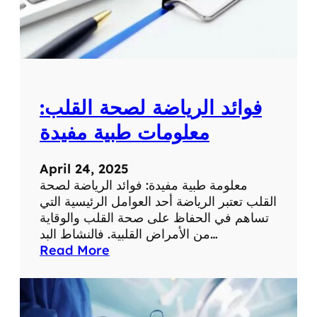
م
ع
ل
و
م
ة
فوائد الرياضة لصحة القلب:
ط
ب
معلومات طبية مفيدة
ي
ة
April 24, 2025
ه
معلومة طبية مفيدة: فوائد الرياضة لصحة
ا
القلب تعتبر الرياضة أحد العوامل الرئيسية التي
م
تساهم في الحفاظ على صحة القلب والوقاية
ة
من الأمراض القلبية. فالنشاط البد…
:
Read More
ف
و
ا
ئ