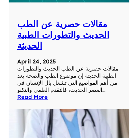
ل
ل
ش
و
ب
م
مقالات حصرية عن الطب
ك
ا
ة
ت
الحديث والتطورات الطبية
ف
الحديثة
ي
ح
ي
April 24, 2025
ا
مقالات حصرية عن الطب الحديث والتطورات
ت
الطبية الحديثة إن موضوع الطب والصحة يعد
ن
من أهم المواضيع التي تشغل بال الإنسان في
ا
العصر الحديث، فالتقدم العلمي والتكنو…
ا
:
Read More
ل
م
ي
ق
و
ا
م
ل
ي
ا