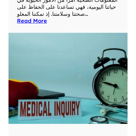
و
حياتنا اليومية، فهي تساعدنا على الحفاظ على
ا
صحتنا وسلامتنا. إذ تمكننا المعلو…
ل
:
Read More
ت
أ
ط
ه
و
م
ر
ي
ا
ة
ت
م
ا
ع
ل
ل
ط
و
ب
م
ي
ا
ة
ت
ا
ص
ل
ح
ح
ي
د
ة
ي