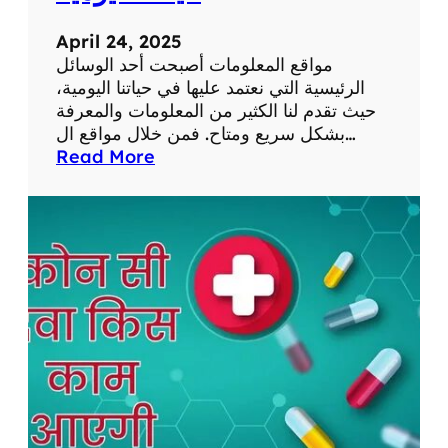
م
ح
ق
ث
April 24, 2025
ا
ع
مواقع المعلومات أصبحت أحد الوسائل
ل
ن
الرئيسية التي نعتمد عليها في حياتنا اليومية،
ا
ا
حيث تقدم لنا الكثير من المعلومات والمعرفة
ت
ل
بشكل سريع ومتاح. فمن خلال مواقع ال…
ف
ع
:
Read More
ي
ن
أ
ا
ا
ه
ل
ي
م
ت
ة
ي
ع
ا
ة
ل
ل
م
م
ص
و
ا
ح
ا
ل
ي
ق
ذ
ة
ع
ا
ع
ا
ت
ب
ل
ي