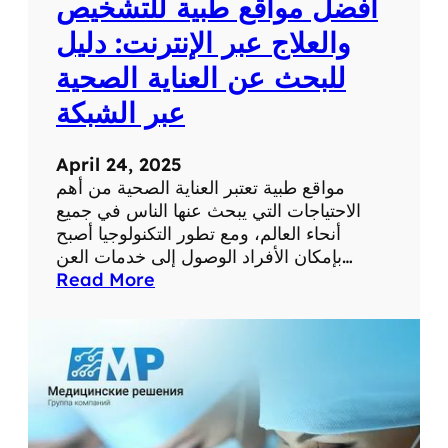
أفضل مواقع طبية للتشخيص
و
ر
والعلاج عبر الإنترنت: دليل
م
للبحث عن العناية الصحية
س
ت
عبر الشبكة
و
ى
April 24, 2025
ص
مواقع طبية تعتبر العناية الصحية من أهم
ح
الاحتياجات التي يبحث عنها الناس في جميع
ت
أنحاء العالم، ومع تطور التكنولوجيا أصبح
ك
بإمكان الأفراد الوصول إلى خدمات العن…
ا
:
Read More
ل
أ
ش
ف
خ
ض
ص
ل
ي
م
ة
و
ا