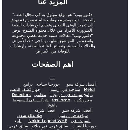
المزيد عنا
e
b
o
d
r
e
o
I
“دكتور ويب” هو موقع موثوق به في مجال الطب
والصحة، حيث يقدم معلومات شاملة وموثوقة تهدف
k
n
إلى تعزيز الوعي الصحي وتقديم الإرشادات الطبية
الضرورية للأفراد. من خلال محتواه المتنوع، يوفر
“دكتور ويب” مقالات علمية حديثة تغطي مجموعة
واسعة من المواضيع الطبية، بما في ذلك الأمراض
والحالات الصحية، ونصائح للعناية بالصحة، وإرشادات
للوقاية من الأمراض.
اهم الصفحات
أفضل شركة سيو
جورجيا سياحه
برامج
Metal
سياحية في أرمينيا
جهاز كشف الذهب
برامج سياحة في أذربيجان
محامي
Detectors
بيع رولكس
taxi arab
شركات في السعودية
دايتونا
أفضل شركة سيو
افضل شركة
سياحة في روسيا
فيلا نظام شقق
السياحة في
Nokta Legend WHP
للبيع
جورجيا للشباب
سائق عربي في ميلانو
سائق عربي