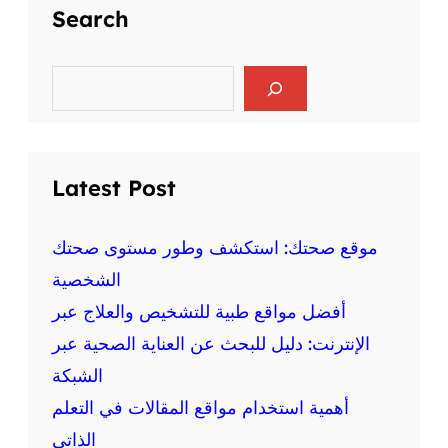
ح
Search
ل
ة
ر
ا
ي
ل
S
ا
e
ع
ض
a
ق
r
ة
ل
c
ع
ي
h
ل
Latest Post
ة
ى
و
ا
ا
ل
موقع صحتك: استكشف وطور مستوى صحتك
ل
ص
الشخصية
ج
ح
س
أفضل مواقع طبية للتشخيص والعلاج عبر
ة
د
:
الإنترنت: دليل للبحث عن العناية الصحية عبر
ي
م
ة
الشبكة
ع
أهمية استخدام مواقع المقالات في التعلم
ل
و
الذاتي