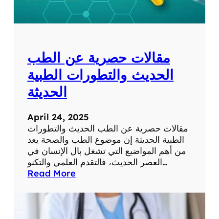
ر
م
ا
ع
ل
ل
ش
و
ب
م
مقالات حصرية عن الطب
ك
ا
ة
ت
الحديث والتطورات الطبية
ف
الحديثة
ي
ح
ي
April 24, 2025
ا
مقالات حصرية عن الطب الحديث والتطورات
ت
الطبية الحديثة إن موضوع الطب والصحة يعد
ن
من أهم المواضيع التي تشغل بال الإنسان في
ا
العصر الحديث، فالتقدم العلمي والتكنو…
ا
:
Read More
ل
م
ي
ق
و
ا
م
ل