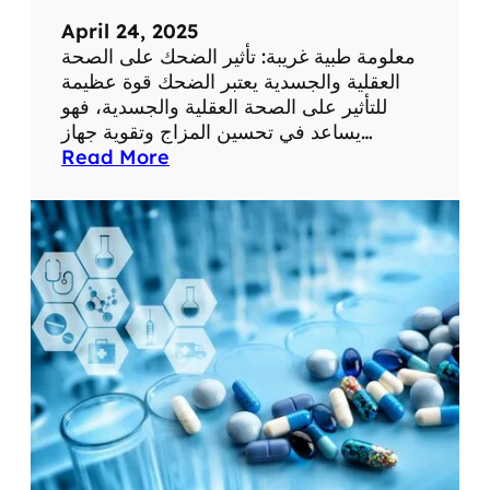
:
م
April 24, 2025
ع
معلومة طبية غريبة: تأثير الضحك على الصحة
ل
العقلية والجسدية يعتبر الضحك قوة عظيمة
و
للتأثير على الصحة العقلية والجسدية، فهو
م
يساعد في تحسين المزاج وتقوية جهاز…
ا
:
Read More
ت
م
ط
ع
ب
ل
ي
و
ة
م
م
ة
ف
ط
ي
ب
د
ي
ة
ة
غ
ر
ي