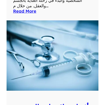
الشخصية والبدء في رحلة العناية بالجسم
والعقل. من خلال م…
:
Read More
م
و
ق
ع
ص
ح
ت
ك
:
ا
س
ت
ك
ش
ف
و
ط