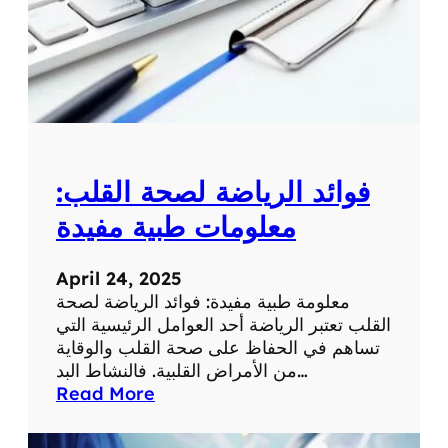
ة
ل
م
ع
ل
و
م
ة
فوائد الرياضة لصحة القلب:
ط
ب
معلومات طبية مفيدة
ي
ة
April 24, 2025
ه
معلومة طبية مفيدة: فوائد الرياضة لصحة
ا
القلب تعتبر الرياضة أحد العوامل الرئيسية التي
م
تساهم في الحفاظ على صحة القلب والوقاية
ة
من الأمراض القلبية. فالنشاط البد…
:
Read More
ف
و