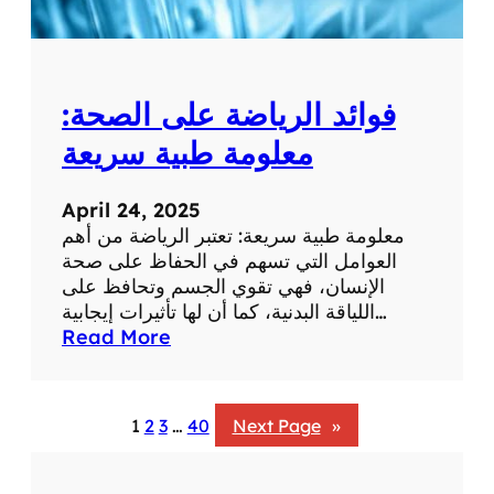
ب
ة
:
ت
فوائد الرياضة على الصحة:
أ
ث
معلومة طبية سريعة
ي
ر
April 24, 2025
ا
معلومة طبية سريعة: تعتبر الرياضة من أهم
ل
العوامل التي تسهم في الحفاظ على صحة
ض
الإنسان، فهي تقوي الجسم وتحافظ على
ح
اللياقة البدنية، كما أن لها تأثيرات إيجابية…
ك
:
Read More
ع
ف
ل
و
ى
ا
ا
1
2
3
…
40
Next Page
»
ئ
ل
د
ص
ا