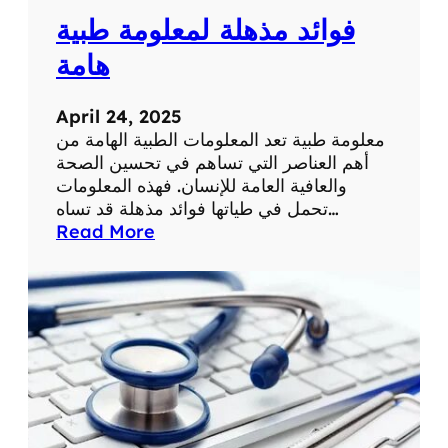
ف
ث
فوائد مذهلة لمعلومة طبية
ي
ة
ح
هامة
ي
ا
April 24, 2025
ت
معلومة طبية تعد المعلومات الطبية الهامة من
ن
أهم العناصر التي تساهم في تحسين الصحة
ا
والعافية العامة للإنسان. فهذه المعلومات
ا
تحمل في طياتها فوائد مذهلة قد تساه…
ل
:
Read More
ي
ف
و
و
م
ا
ي
ئ
ة
د
م
ذ
ه
ل