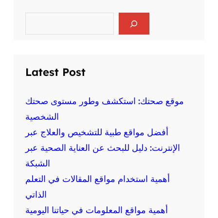
ر
ا
ي
ل
S
ا
e
ع
ض
a
ق
r
ة
ل
c
ع
ي
h
ل
Latest Post
ة
ى
و
ا
ا
ل
موقع صحتك: استكشف وطور مستوى صحتك
ل
ص
الشخصية
ج
ح
س
أفضل مواقع طبية للتشخيص والعلاج عبر
ة
د
:
الإنترنت: دليل للبحث عن العناية الصحية عبر
ي
م
ة
الشبكة
ع
أهمية استخدام مواقع المقالات في التعلم
ل
و
الذاتي
م
أهمية مواقع المعلومات في حياتنا اليومية
ة