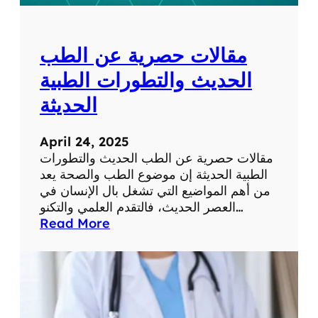
ل
ل
ش
و
ب
م
مقالات حصرية عن الطب
ك
ا
ة
ت
الحديث والتطورات الطبية
ف
الحديثة
ي
ح
ي
April 24, 2025
ا
مقالات حصرية عن الطب الحديث والتطورات
ت
الطبية الحديثة إن موضوع الطب والصحة يعد
ن
من أهم المواضيع التي تشغل بال الإنسان في
ا
العصر الحديث، فالتقدم العلمي والتكنو…
ا
:
Read More
ل
م
ي
ق
و
ا
م
ل
ي
ا