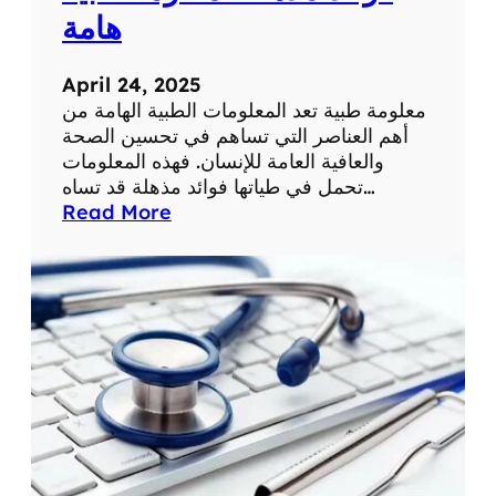
ة
ح
هامة
ي
ا
April 24, 2025
ت
معلومة طبية تعد المعلومات الطبية الهامة من
ن
أهم العناصر التي تساهم في تحسين الصحة
ا
والعافية العامة للإنسان. فهذه المعلومات
ا
تحمل في طياتها فوائد مذهلة قد تساه…
ل
:
Read More
ي
ف
و
و
م
ا
ي
ئ
ة
د
م
ذ
ه
ل
ة
ل