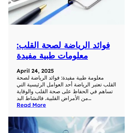
م
ع
ل
و
م
ة
فوائد الرياضة لصحة القلب:
ط
ب
معلومات طبية مفيدة
ي
ة
April 24, 2025
ه
معلومة طبية مفيدة: فوائد الرياضة لصحة
ا
القلب تعتبر الرياضة أحد العوامل الرئيسية التي
م
تساهم في الحفاظ على صحة القلب والوقاية
ة
من الأمراض القلبية. فالنشاط البد…
:
Read More
ف
و
ا
ئ