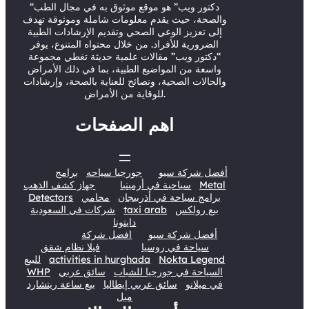
r
e
o
I
“دكتور ويب” هو موقع موثوق به في مجال الطب
والصحة، حيث يقدم معلومات شاملة وموثوقة تهدف
k
n
إلى تعزيز الوعي الصحي وتقديم الإرشادات الطبية
الضرورية للأفراد. من خلال محتواه المتنوع، يوفر
“دكتور ويب” مقالات علمية حديثة تغطي مجموعة
واسعة من المواضيع الطبية، بما في ذلك الأمراض
والحالات الصحية، ونصائح للعناية بالصحة، وإرشادات
للوقاية من الأمراض.
اهم الصفحات
أفضل شركة سيو
جورجيا سياحه
برامج
Metal
سياحية في أرمينيا
جهاز كشف الذهب
برامج سياحة في أذربيجان
محامي
Detectors
بيع رولكس
taxi arab
شركات في السعودية
دايتونا
أفضل شركة سيو
افضل شركة
سياحة في روسيا
فيلا نظام شقق
Nokta Legend
activities in hurghada
للبيع
السياحة في جورجيا للشباب
سائق عربي
WHP
في ميلانو
سائق عربي إيطاليا
بيع ساعة ريتشارد
ميل