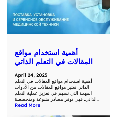
ط
ب
ي
ة
ل
ل
ت
ش
أهمية استخدام مواقع
خ
ي
المقالات في التعلم الذاتي
ص
و
April 24, 2025
ا
أهمية استخدام مواقع المقالات في التعلم
ل
الذاتي تعتبر مواقع المقالات من الأدوات
ع
المهمة التي تسهم في تعزيز عملية التعلم
ل
الذاتي. فهي توفر مصادر متنوعة ومتخصصة…
ا
:
Read More
ج
أ
ع
ه