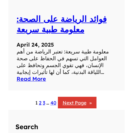
:
ت
فوائد الرياضة على الصحة:
أ
ث
معلومة طبية سريعة
ي
ر
April 24, 2025
ا
معلومة طبية سريعة: تعتبر الرياضة من أهم
ل
العوامل التي تسهم في الحفاظ على صحة
ض
الإنسان، فهي تقوي الجسم وتحافظ على
ح
اللياقة البدنية، كما أن لها تأثيرات إيجابية…
ك
:
Read More
ع
ف
ل
و
ى
ا
ا
1
2
3
…
40
Next Page
»
ئ
ل
د
ص
ا
ح
Search
ل
ة