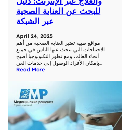
والعلاج عبر الإنترنت: دليل
م
للبحث عن العناية الصحية
س
ت
عبر الشبكة
و
ى
April 24, 2025
ص
مواقع طبية تعتبر العناية الصحية من أهم
ح
الاحتياجات التي يبحث عنها الناس في جميع
ت
أنحاء العالم، ومع تطور التكنولوجيا أصبح
ك
بإمكان الأفراد الوصول إلى خدمات العن…
ا
:
Read More
ل
أ
ش
ف
خ
ض
ص
ل
ي
م
ة
و
ا
ق
ع