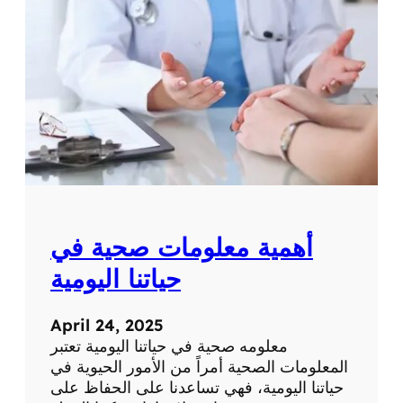
ة
ت
ح
ص
ر
ي
ة
ع
ن
ا
ل
ط
ب
أهمية معلومات صحية في
ا
ل
حياتنا اليومية
ح
د
April 24, 2025
ي
معلومه صحية في حياتنا اليومية تعتبر
ث
المعلومات الصحية أمراً من الأمور الحيوية في
و
حياتنا اليومية، فهي تساعدنا على الحفاظ على
ا