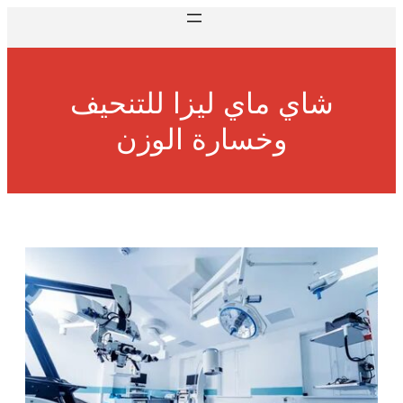
شاي ماي ليزا للتنحيف
وخسارة الوزن