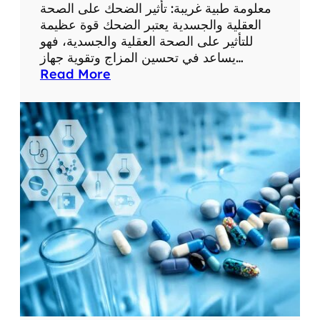
ع
معلومة طبية غريبة: تأثير الضحك على الصحة
ل
العقلية والجسدية يعتبر الضحك قوة عظيمة
و
للتأثير على الصحة العقلية والجسدية، فهو
م
يساعد في تحسين المزاج وتقوية جهاز…
ا
:
Read More
ت
م
ط
ع
ب
ل
ي
و
ة
م
م
ة
ف
ط
ي
ب
د
ي
ة
ة
غ
ر
ي
ب
ة