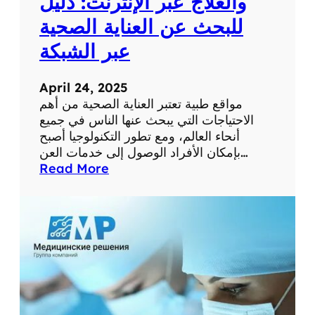
والعلاج عبر الإنترنت: دليل
م
للبحث عن العناية الصحية
س
ت
عبر الشبكة
و
ى
April 24, 2025
ص
مواقع طبية تعتبر العناية الصحية من أهم
ح
الاحتياجات التي يبحث عنها الناس في جميع
ت
أنحاء العالم، ومع تطور التكنولوجيا أصبح
ك
بإمكان الأفراد الوصول إلى خدمات العن…
ا
:
Read More
ل
أ
ش
ف
خ
ض
ص
ل
ي
م
ة
و
ا
ق
ع