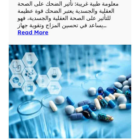
ع
معلومة طبية غريبة: تأثير الضحك على الصحة
ل
العقلية والجسدية يعتبر الضحك قوة عظيمة
و
للتأثير على الصحة العقلية والجسدية، فهو
م
يساعد في تحسين المزاج وتقوية جهاز…
ا
:
Read More
ت
م
ط
ع
ب
ل
ي
و
ة
م
م
ة
ف
ط
ي
ب
د
ي
ة
ة
غ
ر
ي
ب
ة