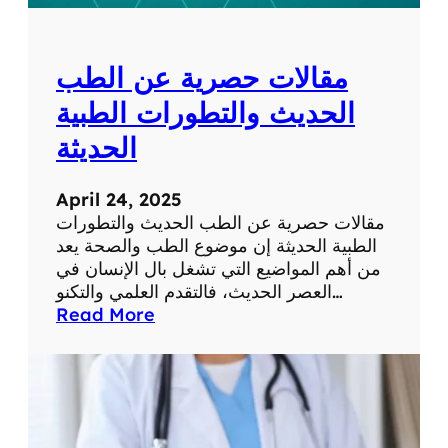
ل
ل
ش
و
ب
م
مقالات حصرية عن الطب
ك
ا
ة
ت
الحديث والتطورات الطبية
ف
الحديثة
ي
ح
ي
April 24, 2025
ا
مقالات حصرية عن الطب الحديث والتطورات
ت
الطبية الحديثة إن موضوع الطب والصحة يعد
ن
من أهم المواضيع التي تشغل بال الإنسان في
ا
العصر الحديث، فالتقدم العلمي والتكنو…
ا
:
Read More
ل
م
ي
ق
و
ا
م
ل
ي
ا