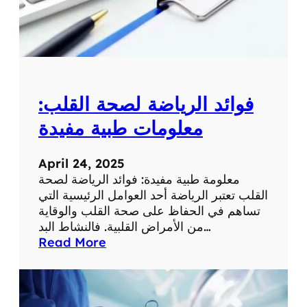
م
ع
ل
و
م
ة
فوائد الرياضة لصحة القلب:
ط
ب
معلومات طبية مفيدة
ي
ة
April 24, 2025
ه
معلومة طبية مفيدة: فوائد الرياضة لصحة
ا
القلب تعتبر الرياضة أحد العوامل الرئيسية التي
م
تساهم في الحفاظ على صحة القلب والوقاية
ة
من الأمراض القلبية. فالنشاط البد…
:
Read More
ف
و
ا
ئ