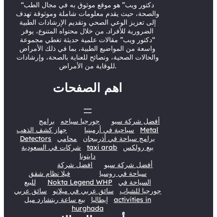
r
e
o
I
“دكتور ويب” هو موقع موثوق به في مجال الطب
والصحة، حيث يقدم معلومات شاملة وموثوقة تهدف
k
n
إلى تعزيز الوعي الصحي وتقديم الإرشادات الطبية
الضرورية للأفراد. من خلال محتواه المتنوع، يوفر
“دكتور ويب” مقالات علمية حديثة تغطي مجموعة
واسعة من المواضيع الطبية، بما في ذلك الأمراض
والحالات الصحية، ونصائح للعناية بالصحة، وإرشادات
للوقاية من الأمراض.
اهم الصفحات
أفضل شركة سيو
جورجيا سياحه
برامج
Metal
سياحية في أرمينيا
جهاز كشف الذهب
برامج سياحة في أذربيجان
محامي
Detectors
بيع رولكس
taxi arab
شركات في السعودية
دايتونا
أفضل شركة سيو
افضل شركة
سياحة في روسيا
فيلا نظام شقق
السياحة في
Nokta Legend WHP
للبيع
جورجيا للشباب
سائق عربي في ميلانو
سائق عربي
activities in
إيطاليا
بيع ساعة ريتشارد ميل
hurghada