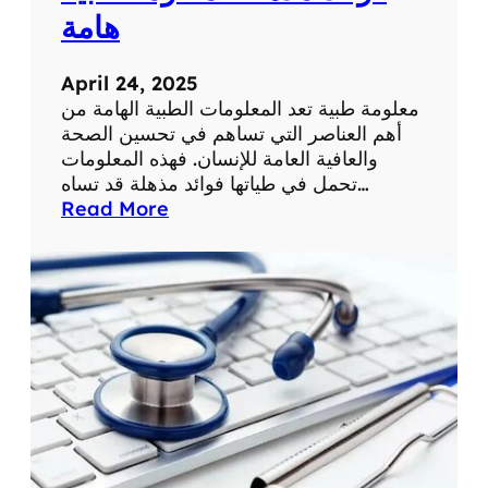
ة
ح
هامة
ي
ا
April 24, 2025
ت
معلومة طبية تعد المعلومات الطبية الهامة من
ن
أهم العناصر التي تساهم في تحسين الصحة
ا
والعافية العامة للإنسان. فهذه المعلومات
ا
تحمل في طياتها فوائد مذهلة قد تساه…
ل
:
Read More
ي
ف
و
و
م
ا
ي
ئ
ة
د
م
ذ
ه
ل
ة
ل