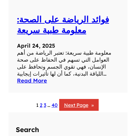
:
ت
فوائد الرياضة على الصحة:
أ
ث
معلومة طبية سريعة
ي
ر
April 24, 2025
ا
معلومة طبية سريعة: تعتبر الرياضة من أهم
ل
العوامل التي تسهم في الحفاظ على صحة
ض
الإنسان، فهي تقوي الجسم وتحافظ على
ح
اللياقة البدنية، كما أن لها تأثيرات إيجابية…
ك
:
Read More
ع
ف
ل
و
ى
ا
ا
1
2
3
…
40
Next Page
»
ئ
ل
د
ص
ا
ح
Search
ل
ة