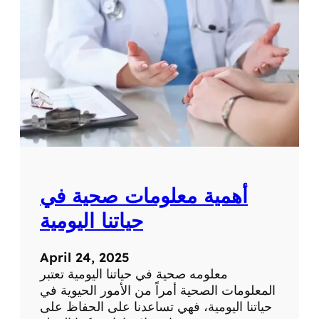
ة
ت
ح
ص
ر
ي
ة
ع
ن
ا
ل
ط
ب
أهمية معلومات صحية في
ا
ل
حياتنا اليومية
ح
د
April 24, 2025
ي
معلومه صحية في حياتنا اليومية تعتبر
ث
المعلومات الصحية أمراً من الأمور الحيوية في
و
حياتنا اليومية، فهي تساعدنا على الحفاظ على
ا