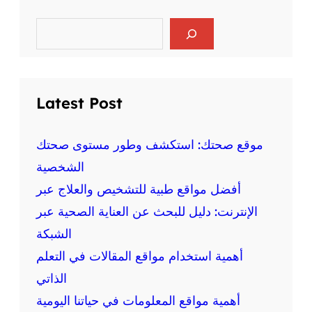
ر
ا
ي
ل
S
ا
e
ع
ض
a
ق
r
ة
ل
c
ع
ي
h
ل
Latest Post
ة
ى
و
ا
ا
ل
موقع صحتك: استكشف وطور مستوى صحتك
ل
ص
الشخصية
ج
ح
س
أفضل مواقع طبية للتشخيص والعلاج عبر
ة
د
:
الإنترنت: دليل للبحث عن العناية الصحية عبر
ي
م
ة
الشبكة
ع
أهمية استخدام مواقع المقالات في التعلم
ل
و
الذاتي
م
أهمية مواقع المعلومات في حياتنا اليومية
ة