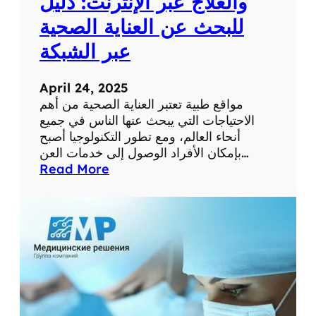
والعلاج عبر الإنترنت: دليل
م
للبحث عن العناية الصحية
س
ت
عبر الشبكة
و
ى
April 24, 2025
ص
مواقع طبية تعتبر العناية الصحية من أهم
ح
الاحتياجات التي يبحث عنها الناس في جميع
ت
أنحاء العالم، ومع تطور التكنولوجيا أصبح
ك
بإمكان الأفراد الوصول إلى خدمات العن…
ا
:
Read More
ل
أ
ش
ف
خ
ض
ص
ل
ي
م
ة
و
ا
ق
ع