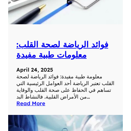
م
ع
ل
و
م
ة
فوائد الرياضة لصحة القلب:
ط
ب
معلومات طبية مفيدة
ي
ة
April 24, 2025
ه
معلومة طبية مفيدة: فوائد الرياضة لصحة
ا
القلب تعتبر الرياضة أحد العوامل الرئيسية التي
م
تساهم في الحفاظ على صحة القلب والوقاية
ة
من الأمراض القلبية. فالنشاط البد…
:
Read More
ف
و
ا
ئ