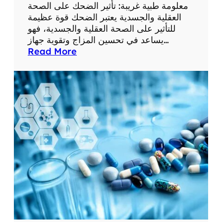
ع
معلومة طبية غريبة: تأثير الضحك على الصحة
ل
العقلية والجسدية يعتبر الضحك قوة عظيمة
و
للتأثير على الصحة العقلية والجسدية، فهو
م
يساعد في تحسين المزاج وتقوية جهاز…
ا
:
Read More
ت
م
ط
ع
ب
ل
ي
و
ة
م
م
ة
ف
ط
ي
ب
د
ي
ة
ة
غ
ر
ي
ب
ة