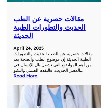
ل
ل
ش
و
ب
م
مقالات حصرية عن الطب
ك
ا
ة
ت
الحديث والتطورات الطبية
ف
الحديثة
ي
ح
ي
April 24, 2025
ا
مقالات حصرية عن الطب الحديث والتطورات
ت
الطبية الحديثة إن موضوع الطب والصحة يعد
ن
من أهم المواضيع التي تشغل بال الإنسان في
ا
العصر الحديث، فالتقدم العلمي والتكنو…
ا
:
Read More
ل
م
ي
ق
و
ا
م
ل
ي
ا