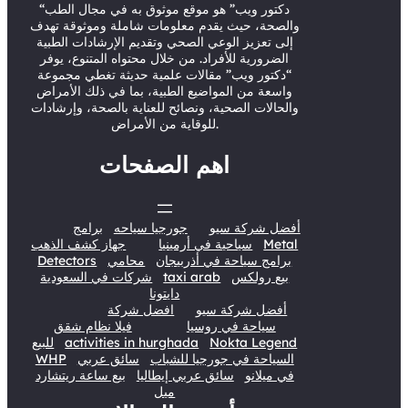
r
e
o
I
“دكتور ويب” هو موقع موثوق به في مجال الطب
والصحة، حيث يقدم معلومات شاملة وموثوقة تهدف
k
n
إلى تعزيز الوعي الصحي وتقديم الإرشادات الطبية
الضرورية للأفراد. من خلال محتواه المتنوع، يوفر
“دكتور ويب” مقالات علمية حديثة تغطي مجموعة
واسعة من المواضيع الطبية، بما في ذلك الأمراض
والحالات الصحية، ونصائح للعناية بالصحة، وإرشادات
للوقاية من الأمراض.
اهم الصفحات
أفضل شركة سيو
جورجيا سياحه
برامج
Metal
سياحية في أرمينيا
جهاز كشف الذهب
برامج سياحة في أذربيجان
محامي
Detectors
بيع رولكس
taxi arab
شركات في السعودية
دايتونا
أفضل شركة سيو
افضل شركة
سياحة في روسيا
فيلا نظام شقق
Nokta Legend
activities in hurghada
للبيع
السياحة في جورجيا للشباب
سائق عربي
WHP
في ميلانو
سائق عربي إيطاليا
بيع ساعة ريتشارد
ميل