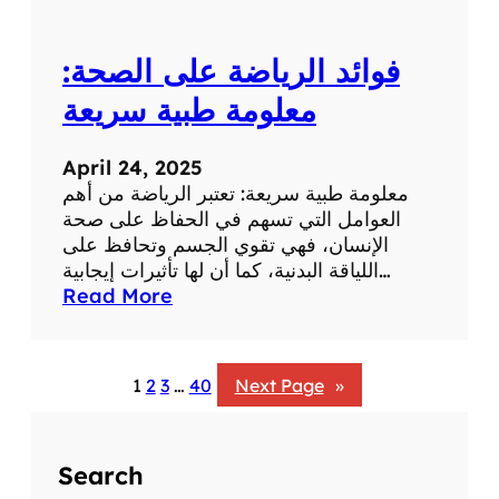
:
ت
فوائد الرياضة على الصحة:
أ
ث
معلومة طبية سريعة
ي
ر
April 24, 2025
ا
معلومة طبية سريعة: تعتبر الرياضة من أهم
ل
العوامل التي تسهم في الحفاظ على صحة
ض
الإنسان، فهي تقوي الجسم وتحافظ على
ح
اللياقة البدنية، كما أن لها تأثيرات إيجابية…
ك
:
Read More
ع
ف
ل
و
ى
ا
ا
1
2
3
…
40
Next Page
»
ئ
ل
د
ص
ا
ح
Search
ل
ة