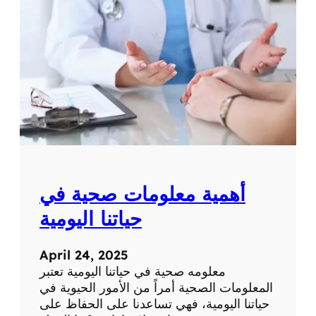
ة
ت
ح
ص
ر
ي
ة
ع
ن
ا
ل
ط
ب
أهمية معلومات صحية في
ا
ل
حياتنا اليومية
ح
د
April 24, 2025
ي
معلومه صحية في حياتنا اليومية تعتبر
ث
المعلومات الصحية أمراً من الأمور الحيوية في
و
حياتنا اليومية، فهي تساعدنا على الحفاظ على
ا