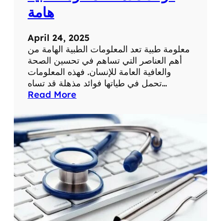
ة
ح
هامة
ي
ا
April 24, 2025
ت
معلومة طبية تعد المعلومات الطبية الهامة من
ن
أهم العناصر التي تساهم في تحسين الصحة
ا
والعافية العامة للإنسان. فهذه المعلومات
ا
تحمل في طياتها فوائد مذهلة قد تساه…
ل
:
Read More
ي
ف
و
و
م
ا
ي
ئ
ة
د
م
ذ
ه
ل
ة
ل