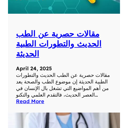
ر
م
ا
ع
ل
ل
ش
و
ب
م
مقالات حصرية عن الطب
ك
ا
ة
ت
الحديث والتطورات الطبية
ف
الحديثة
ي
ح
ي
April 24, 2025
ا
مقالات حصرية عن الطب الحديث والتطورات
ت
الطبية الحديثة إن موضوع الطب والصحة يعد
ن
من أهم المواضيع التي تشغل بال الإنسان في
ا
العصر الحديث، فالتقدم العلمي والتكنو…
ا
:
Read More
ل
م
ي
ق
و
ا
م
ل