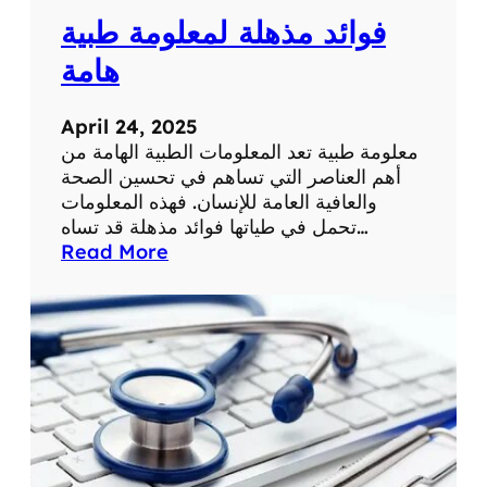
ف
ث
فوائد مذهلة لمعلومة طبية
ي
ة
ح
هامة
ي
ا
April 24, 2025
ت
معلومة طبية تعد المعلومات الطبية الهامة من
ن
أهم العناصر التي تساهم في تحسين الصحة
ا
والعافية العامة للإنسان. فهذه المعلومات
ا
تحمل في طياتها فوائد مذهلة قد تساه…
ل
:
Read More
ي
ف
و
و
م
ا
ي
ئ
ة
د
م
ذ
ه
ل