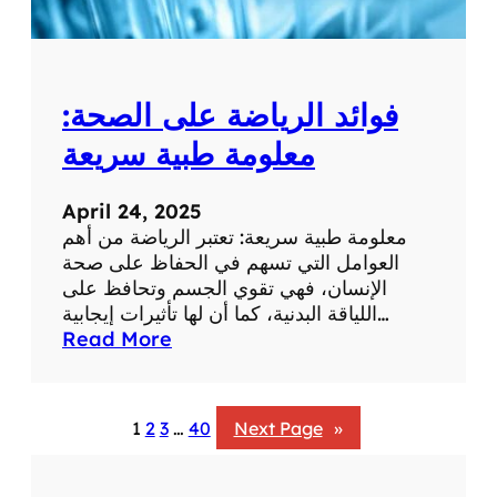
ب
ة
:
ت
فوائد الرياضة على الصحة:
أ
ث
معلومة طبية سريعة
ي
ر
April 24, 2025
ا
معلومة طبية سريعة: تعتبر الرياضة من أهم
ل
العوامل التي تسهم في الحفاظ على صحة
ض
الإنسان، فهي تقوي الجسم وتحافظ على
ح
اللياقة البدنية، كما أن لها تأثيرات إيجابية…
ك
:
Read More
ع
ف
ل
و
ى
ا
ا
1
2
3
…
40
Next Page
»
ئ
ل
د
ص
ا