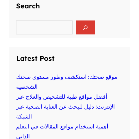
ح
Search
ل
ة
ر
ا
ي
ل
S
ا
e
ع
ض
a
ق
r
ة
ل
c
ع
ي
h
ل
Latest Post
ة
ى
و
ا
ا
ل
موقع صحتك: استكشف وطور مستوى صحتك
ل
ص
الشخصية
ج
ح
س
أفضل مواقع طبية للتشخيص والعلاج عبر
ة
د
:
الإنترنت: دليل للبحث عن العناية الصحية عبر
ي
م
ة
الشبكة
ع
أهمية استخدام مواقع المقالات في التعلم
ل
و
الذاتي