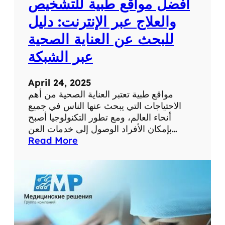
أفضل مواقع طبية للتشخيص
و
ر
والعلاج عبر الإنترنت: دليل
م
للبحث عن العناية الصحية
س
ت
عبر الشبكة
و
ى
April 24, 2025
ص
مواقع طبية تعتبر العناية الصحية من أهم
ح
الاحتياجات التي يبحث عنها الناس في جميع
ت
أنحاء العالم، ومع تطور التكنولوجيا أصبح
ك
بإمكان الأفراد الوصول إلى خدمات العن…
ا
:
Read More
ل
أ
ش
ف
خ
ض
ص
ل
ي
م
ة
و
ا