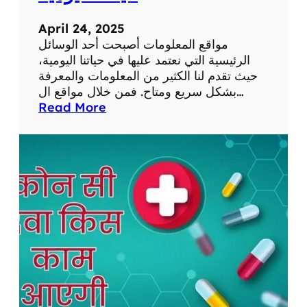
م
ح
ق
ث
April 24, 2025
ا
ع
مواقع المعلومات أصبحت أحد الوسائل
ل
ن
الرئيسية التي نعتمد عليها في حياتنا اليومية،
ا
ا
حيث تقدم لنا الكثير من المعلومات والمعرفة
ت
ل
بشكل سريع ومتاح. فمن خلال مواقع ال…
ف
ع
:
Read More
ي
ن
أ
ا
ا
ه
ل
ي
م
ت
ة
ي
ع
ا
ة
ل
ل
م
م
ص
و
ا
ح
ا
ل
ي
ق
ذ
ة
ع
ا
ع
ا
ت
ب
ل
ي