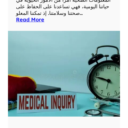
و
حياتنا اليومية، فهي تساعدنا على الحفاظ على
ا
صحتنا وسلامتنا. إذ تمكننا المعلو…
ل
:
Read More
ت
أ
ط
ه
و
م
ر
ي
ا
ة
ت
م
ا
ع
ل
ل
ط
و
ب
م
ي
ا
ة
ت
ا
ص
ل
ح
ح
ي
د
ة
ي