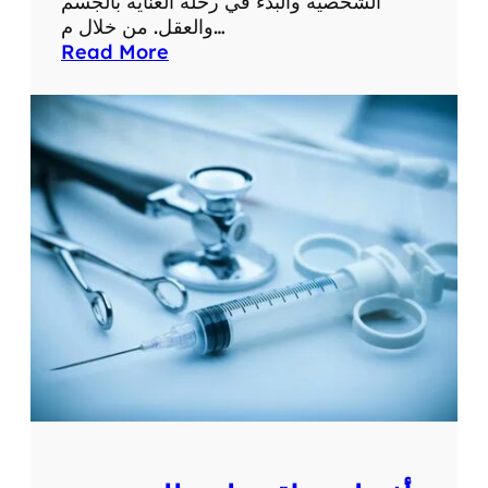
الشخصية والبدء في رحلة العناية بالجسم
والعقل. من خلال م…
:
Read More
م
و
ق
ع
ص
ح
ت
ك
:
ا
س
ت
ك
ش
ف
و
ط