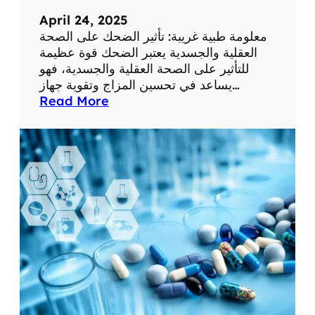
:
م
April 24, 2025
ع
معلومة طبية غريبة: تأثير الضحك على الصحة
ل
العقلية والجسدية يعتبر الضحك قوة عظيمة
و
للتأثير على الصحة العقلية والجسدية، فهو
م
يساعد في تحسين المزاج وتقوية جهاز…
ا
:
Read More
ت
م
ط
ع
ب
ل
ي
و
ة
م
م
ة
ف
ط
ي
ب
د
ي
ة
ة
غ
ر
ي