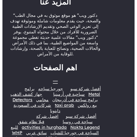
المزيد عنا
e
b
o
d
r
e
o
I
“دكتور ويب” هو موقع موثوق به في مجال الطب
والصحة، حيث يقدم معلومات شاملة وموثوقة تهدف
k
n
إلى تعزيز الوعي الصحي وتقديم الإرشادات الطبية
الضرورية للأفراد. من خلال محتواه المتنوع، يوفر
“دكتور ويب” مقالات علمية حديثة تغطي مجموعة
واسعة من المواضيع الطبية، بما في ذلك الأمراض
والحالات الصحية، ونصائح للعناية بالصحة، وإرشادات
للوقاية من الأمراض.
اهم الصفحات
أفضل شركة سيو
جورجيا سياحه
برامج
Metal
سياحية في أرمينيا
جهاز كشف الذهب
برامج سياحة في أذربيجان
محامي
Detectors
بيع رولكس
taxi arab
شركات في السعودية
دايتونا
أفضل شركة سيو
افضل شركة
سياحة في روسيا
فيلا نظام شقق
Nokta Legend
activities in hurghada
للبيع
السياحة في جورجيا للشباب
سائق عربي
WHP