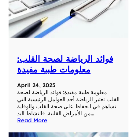
ة
ل
م
ع
ل
و
م
ة
فوائد الرياضة لصحة القلب:
ط
ب
معلومات طبية مفيدة
ي
ة
April 24, 2025
ه
معلومة طبية مفيدة: فوائد الرياضة لصحة
ا
القلب تعتبر الرياضة أحد العوامل الرئيسية التي
م
تساهم في الحفاظ على صحة القلب والوقاية
ة
من الأمراض القلبية. فالنشاط البد…
:
Read More
ف
و